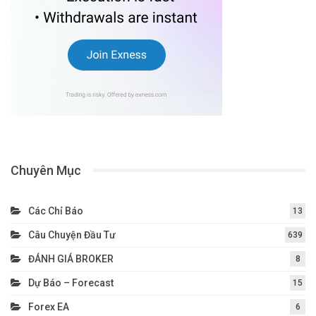
Chuyên Mục
Các Chỉ Báo
13
Câu Chuyện Đầu Tư
639
ĐÁNH GIÁ BROKER
8
Dự Báo – Forecast
15
Forex EA
6