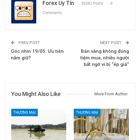
Forex Uy Tín
35382 Posts
0
Comments
PREV POST
NEXT POST
Góc nhìn 19/05: Ưu tiên
Bán vàng không đúng
nắm giữ?
tiệm mua, nhiều người
bất ngờ vì bị “ép giá”
You Might Also Like
More From Author
THƯƠNG MẠI
THƯƠNG MẠI