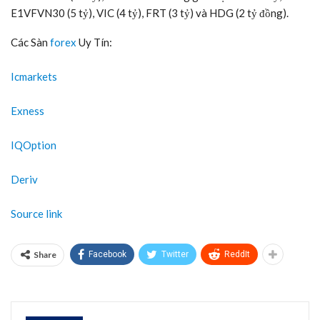
E1VFVN30 (5 tỷ), VIC (4 tỷ), FRT (3 tỷ) và HDG (2 tỷ đồng).
Các Sàn
forex
Uy Tín:
Icmarkets
Exness
IQOption
Deriv
Source link
Share
Facebook
Twitter
ReddIt