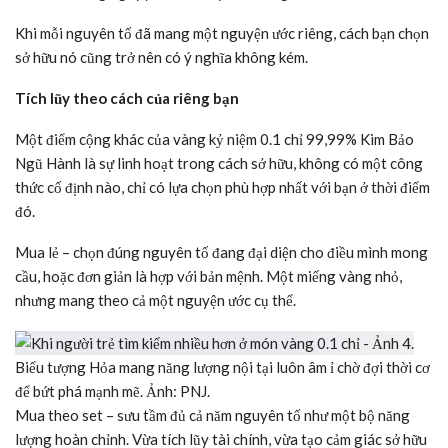
Biểu tượng Mộc với nguyện ước cho hành trình phát triển bền bỉ
và tích lũy dài hạn. Ảnh: PNJ.
Thủy hiện lên qua những đợt sóng cuộn trào – mềm mại nhưng
đầy uy lực, mang nguyện ước về khả năng thích nghi và nắm bắt
cơ hội mới trên hành trình phía trước.
Hỏa là ngọn lửa bùng cháy mạnh mẽ, đại diện cho nguồn nhiệt
huyết nội tại – gửi gắm nguyện ước về động lực bứt phá khi thời
điểm đến.
Thổ với hình ảnh dãy núi và mầm cây non – vừa vững chắc, vừa
sinh sôi, mang nguyện ước về một nền tảng đủ chắc để đi xa.
Khi mỗi nguyên tố đã mang một nguyện ước riêng, cách bạn chọn
sở hữu nó cũng trở nên có ý nghĩa không kém.