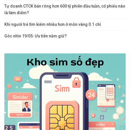
là tâm điểm?
PREV
NEXT
Comments are closed, but
trackbacks
and pingbacks are open.
Bài Viết Mới
Trực thăng quân sự Mỹ hạ cánh khẩn cấp xuống ruộng lúa ở Hàn
Quốc
Bán vàng không đúng tiệm mua, nhiều người bất ngờ vì bị “ép
giá”
Tự doanh CTCK bán ròng hơn 600 tỷ phiên đầu tuần, cổ phiếu nào
là tâm điểm?