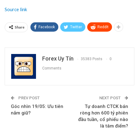
phẩm trở thành một lựa chọn có ý nghĩa, gửi gắm những nguyện
ước rất đỗi gần gũi và thực tế trong một thế giới không ngừng
chuyển động.
Xem thông tin về sản phẩm vàng kỷ niệm 0.1 chỉ 99,99% Kim Bảo
Ngũ Hành tại đây.
Các Sàn
forex
Uy Tín:
Icmarkets
Exness
IQOption
Deriv
Source link