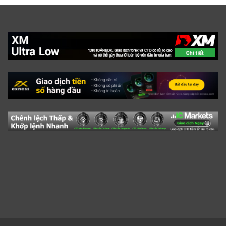
TÂM LÝ GIAO DỊCH
140
Thế Giới Đầu Tư
5.467
Thương Mại
20.802
Uncategorized
6.944
Ý Kiến Chuyên Gia
1.446
Liên Hệ
Fanpage:
https://facebook.com/forexuytin