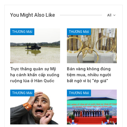
Share
Facebook
Twitter
ReddIt
Forex Uy Tín
35383 Posts
0
Comments
PREV POST
NEXT POST
Góc nhìn 19/05: Ưu tiên
Tự doanh CTCK bán
nắm giữ?
ròng hơn 600 tỷ phiên
đầu tuần, cổ phiếu nào
là tâm điểm?
You Might Also Like
All