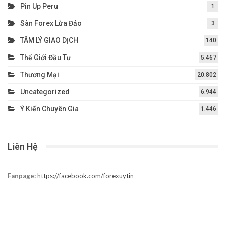
Câu Chuyện Đầu Tư
639
ĐÁNH GIÁ BROKER
8
Dự Báo – Forecast
15
Forex EA
6
Forex Tester
2
HỆ THỐNG GIAO DỊCH
36
ICMARKETS
4
Kiến Thức Cơ Bản Về Broker
11
Kiến Thức Forex
148
Nhận Định Thị Trường
85
Phân Tích Thị Trường
60
Pin Up Peru
1
Sàn Forex Lừa Đảo
3