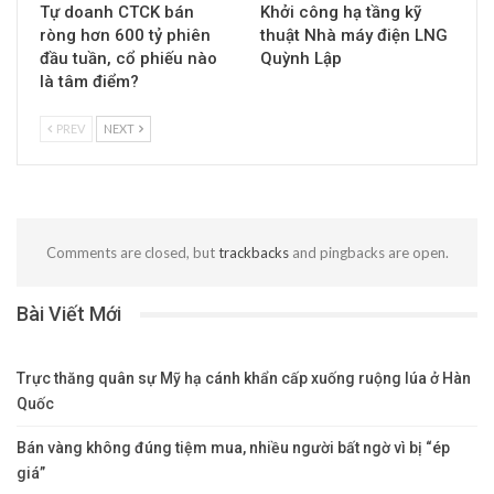
THƯƠNG MẠI
THƯƠNG MẠI
Trực thăng quân sự Mỹ
Bán vàng không đúng
hạ cánh khẩn cấp xuống
tiệm mua, nhiều người
ruộng lúa ở Hàn Quốc
bất ngờ vì bị “ép giá”
THƯƠNG MẠI
THƯƠNG MẠI
Tự doanh CTCK bán
Khởi công hạ tầng kỹ
ròng hơn 600 tỷ phiên
thuật Nhà máy điện LNG
đầu tuần, cổ phiếu nào
Quỳnh Lập