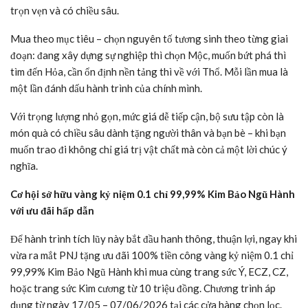
Tích lũy theo cách của riêng bạn
Một điểm cộng khác của vàng kỷ niệm 0.1 chỉ 99,99% Kim Bảo
Ngũ Hành là sự linh hoạt trong cách sở hữu, không có một công
thức cố định nào, chỉ có lựa chọn phù hợp nhất với bạn ở thời điểm
đó.
Mua lẻ – chọn đúng nguyên tố đang đại diện cho điều mình mong
cầu, hoặc đơn giản là hợp với bản mệnh. Một miếng vàng nhỏ,
nhưng mang theo cả một nguyện ước cụ thể.
Biểu tượng Hỏa mang năng lượng nội tại luôn âm ỉ chờ đợi thời cơ
để bứt phá mạnh mẽ. Ảnh: PNJ.
Mua theo set – sưu tầm đủ cả năm nguyên tố như một bộ năng
lượng hoàn chỉnh. Vừa tích lũy tài chính, vừa tạo cảm giác sở hữu
trọn vẹn và có chiều sâu.
Mua theo mục tiêu – chọn nguyên tố tương sinh theo từng giai