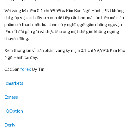
đoạn: đang xây dựng sự nghiệp thì chọn Mộc, muốn bứt phá thì
tìm đến Hỏa, cần ổn định nền tảng thì về với Thổ. Mỗi lần mua là
một lần đánh dấu hành trình của chính mình.
Với trọng lượng nhỏ gọn, mức giá dễ tiếp cận, bộ sưu tập còn là
món quà có chiều sâu dành tặng người thân và bạn bè – khi bạn
muốn trao đi không chỉ giá trị vật chất mà còn cả một lời chúc ý
nghĩa.
Cơ hội sở hữu vàng kỷ niệm 0.1 chỉ 99,99% Kim Bảo Ngũ Hành
với ưu đãi hấp dẫn
Để hành trình tích lũy này bắt đầu hanh thông, thuận lợi, ngay khi
vừa ra mắt PNJ tặng ưu đãi 100% tiền công vàng kỷ niệm 0.1 chỉ
99,99% Kim Bảo Ngũ Hành khi mua cùng trang sức Ý, ECZ, CZ,
hoặc trang sức Kim cương từ 10 triệu đồng. Chương trình áp
dụng từ ngày 17/05 – 07/06/2026 tại các cửa hàng chọn lọc.
Với vàng kỷ niệm 0.1 chỉ 99,99% Kim Bảo Ngũ Hành, PNJ không
chỉ giúp việc tích lũy trở nên dễ tiếp cận hơn, mà còn biến mỗi sản