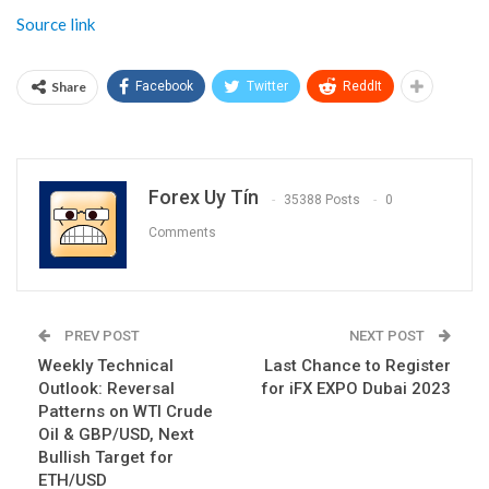
Source link
Share
Facebook
Twitter
ReddIt
Forex Uy Tín
35388 Posts
0
Comments
PREV POST
NEXT POST
Weekly Technical
Last Chance to Register
Outlook: Reversal
for iFX EXPO Dubai 2023
Patterns on WTI Crude
Oil & GBP/USD, Next
Bullish Target for
ETH/USD