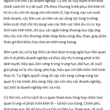
nguồn vốn cho các doanh nghiệp. Cụ thể là: đẩy mạnh triển khai
chính sách hỗ trợ lãi suất 2% theo Chương trình phục hồi kinh tế;
hỗ trợ đủ vốn tín dụng cho nền kinh tế, tập trung vào sản xuất
kinh doanh, các lĩnh vực ưu tiên và các động lực tăng trưởng;
kiểm soát chặt chẽ tín dụng vào các lĩnh vực tiềm ẩn rủi ro; kịp
thời nắm tình hình, chỉ đạo các ngân hàng thương mại đáp ứng
nhu cầu vốn cho thương nhân nhập khẩu xăng dầu, than, góp phần
tháo gỡ khó khăn, bảo đảm an ninh năng lượng.
Bên cạnh đó, xử lý kịp thời các khó khăn trong ngắn hạn liên quan
đến trái phiếu doanh nghiệp và thúc đẩy thị trường phát triển
lành mạnh, hiệu quả, bền vững trong trung hạn, dài hạn, đề xuất
giải pháp xử lý chủ động, phù hợp, hiệu quả với diễn biến tình hình
thực tế. Tại Nghị quyết cũng đề cập việc tăng cường năng lực
quản trị tài chính, khả năng tiếp cận vốn cho các doanh nghiệp,
đặc biệt là doanh nghiệp nhỏ và vừa.
Có thể nói, với tư cách là cơ quan tham mưu tổng hợp chiến lược
quan trọng về phát triển kinh tế – xã hội của Đảng, Chính phủ,
thời gian qua, Bộ Kế hoạch và Đầu tư liên tục tham mưu, đề xuất,