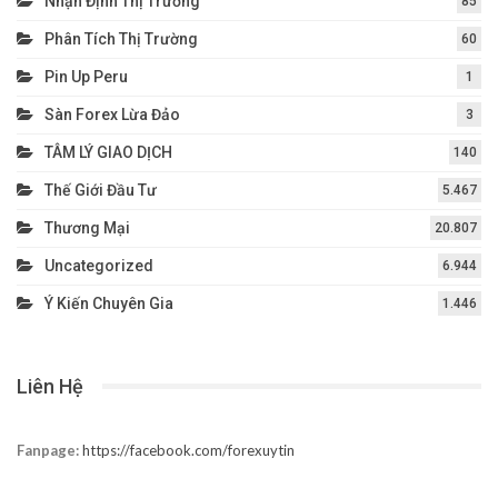
Nhận Định Thị Trường
85
Phân Tích Thị Trường
60
Pin Up Peru
1
Sàn Forex Lừa Đảo
3
TÂM LÝ GIAO DỊCH
140
Thế Giới Đầu Tư
5.467
Thương Mại
20.807
Uncategorized
6.944
Ý Kiến Chuyên Gia
1.446
Liên Hệ
Fanpage:
https://facebook.com/forexuytin