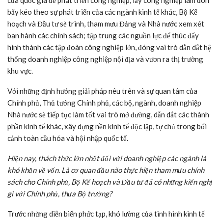
của quốc gia để phát triển công nghiệp, lấy công nghiệp làm đòn
bẩy kéo theo sự phát triển của các ngành kinh tế khác, Bộ Kế
hoạch và Đầu tư sẽ trình, tham mưu Đảng và Nhà nước xem xét
ban hành các chính sách; tập trung các nguồn lực để thúc đẩy
hình thành các tập đoàn công nghiệp lớn, đóng vai trò dẫn dắt hệ
thống doanh nghiệp công nghiệp nội địa và vươn ra thị trường
khu vực.
Với những định hướng giải pháp nêu trên và sự quan tâm của
Chính phủ, Thủ tướng Chính phủ, các bộ, ngành, doanh nghiệp
Nhà nước sẽ tiếp tục làm tốt vai trò mở đường, dẫn dắt các thành
phần kinh tế khác, xây dựng nền kinh tế độc lập, tự chủ trong bối
cảnh toàn cầu hóa và hội nhập quốc tế.
Hiện nay, thách thức lớn nhất đối với doanh nghiệp các ngành là
khó khăn về vốn. Là cơ quan đầu não thực hiện tham mưu chính
sách cho Chính phủ, Bộ Kế hoạch và Đầu tư đã có những kiến nghị
gì với Chính phủ, thưa Bộ trưởng?
Trước những diễn biến phức tạp, khó lường của tình hình kinh tế