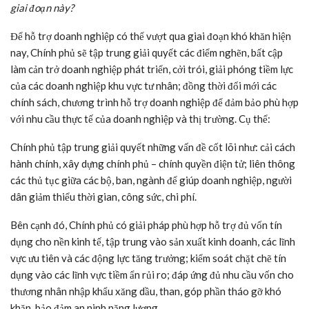
giai đoạn này?
Để hỗ trợ doanh nghiệp có thể vượt qua giai đoạn khó khăn hiện
nay, Chính phủ sẽ tập trung giải quyết các điểm nghẽn, bất cập
làm cản trở doanh nghiệp phát triển, cởi trói, giải phóng tiềm lực
của các doanh nghiệp khu vực tư nhân; đồng thời đổi mới các
chính sách, chương trình hỗ trợ doanh nghiệp để đảm bảo phù hợp
với nhu cầu thực tế của doanh nghiệp và thị trường. Cụ thể:
Chính phủ tập trung giải quyết những vấn đề cốt lõi như: cải cách
hành chính, xây dựng chính phủ – chính quyền điện tử; liên thông
các thủ tục giữa các bộ, ban, ngành để giúp doanh nghiệp, người
dân giảm thiểu thời gian, công sức, chi phí.
Bên cạnh đó, Chính phủ có giải pháp phù hợp hỗ trợ đủ vốn tín
dụng cho nền kinh tế, tập trung vào sản xuất kinh doanh, các lĩnh
vực ưu tiên và các động lực tăng trưởng; kiểm soát chặt chẽ tín
dụng vào các lĩnh vực tiềm ẩn rủi ro; đáp ứng đủ nhu cầu vốn cho
thương nhân nhập khẩu xăng dầu, than, góp phần tháo gỡ khó
khăn, bảo đảm an ninh năng lượng.