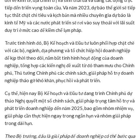
đổi về kinh tế, địa chính trị và sinh thái đã và đang tác động trực
tiếp đến triển vọng toàn cầu. Và năm 2023, dự báo thế giới sẽ tiếp
tục thắt chặt chi tiêu và kịch bản mà nhiều chuyên gia dự báo là
kinh tế Mỹ và các nước phát triển sẽ rơi vào suy thoái với lãi suất
duy trì ở mức cao để kiềm chế lạm pháp.
Trước tình hình đó, Bộ Kế hoạch và Đầu tư luôn phối hợp chặt chẽ
với các bộ, ngành, địa phương và tổ chức hiệp hội doanh nghiệp
để kịp thời theo dõi, nắm bắt tình hình hoạt động của doanh
nghiệp, tổng hợp các kiến nghị đề xuất từ đó tham mưu cho Chính
phủ, Thủ tướng Chính phủ các chính sách, giải pháp hỗ trợ doanh
nghiệp tháo gỡ khó khăn, phục hồi và phát triển.
Cụ thể, hiện nay Bộ Kế hoạch và Đầu tư đang trình Chính phủ dự
thảo Nghị quyết một số chính sách, giải pháp trọng tâm hỗ trợ và
phát triển doanh nghiệp đến năm 2025, bao gồm nhóm nhiệm vụ,
giải pháp cần thực hiện ngay trong ngắn hạn và nhóm giải pháp
trong dài hạn.
Theo Bộ trưởng, đâu là giải pháp để doanh nghiệp có thể bước qua