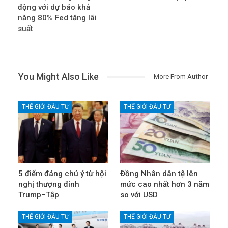
động với dự báo khả
năng 80% Fed tăng lãi
suất
You Might Also Like
More From Author
THẾ GIỚI ĐẦU TƯ
THẾ GIỚI ĐẦU TƯ
5 điểm đáng chú ý từ hội
Đồng Nhân dân tệ lên
nghị thượng đỉnh
mức cao nhất hơn 3 năm
Trump–Tập
so với USD
THẾ GIỚI ĐẦU TƯ
THẾ GIỚI ĐẦU TƯ