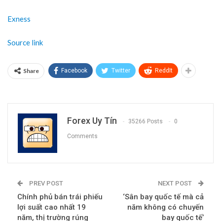
Exness
Source link
Share
Facebook
Twitter
ReddIt
Forex Uy Tín
35266 Posts
0
Comments
PREV POST
NEXT POST
Chính phủ bán trái phiếu
‘Sân bay quốc tế mà cả
lợi suất cao nhất 19
năm không có chuyến
năm, thị trường rúng
bay quốc tế’