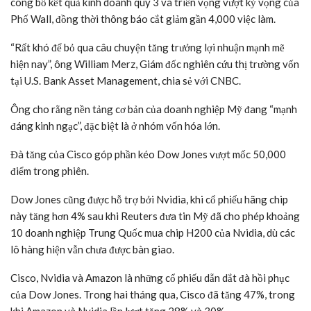
công bố kết quả kinh doanh quý 3 và triển vọng vượt kỳ vọng của
Phố Wall, đồng thời thông báo cắt giảm gần 4,000 việc làm.
“Rất khó để bỏ qua câu chuyện tăng trưởng lợi nhuận mạnh mẽ
hiện nay”, ông William Merz, Giám đốc nghiên cứu thị trường vốn
tại U.S. Bank Asset Management, chia sẻ với CNBC.
Ông cho rằng nền tảng cơ bản của doanh nghiệp Mỹ đang “mạnh
đáng kinh ngạc”, đặc biệt là ở nhóm vốn hóa lớn.
Đà tăng của Cisco góp phần kéo Dow Jones vượt mốc 50,000
điểm trong phiên.
Dow Jones cũng được hỗ trợ bởi Nvidia, khi cổ phiếu hãng chip
này tăng hơn 4% sau khi Reuters đưa tin Mỹ đã cho phép khoảng
10 doanh nghiệp Trung Quốc mua chip H200 của Nvidia, dù các
lô hàng hiện vẫn chưa được bàn giao.
Cisco, Nvidia và Amazon là những cổ phiếu dẫn dắt đà hồi phục
của Dow Jones. Trong hai tháng qua, Cisco đã tăng 47%, trong