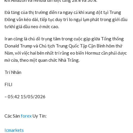
khi Amazon và Nvidia lần lượt tăng 28% và 30%.
Đà tăng của thị trường diễn ra ngay cả khi xung đột tại Trung
Đông vẫn kéo dài, tiếp tục duy trì lo ngại lạm phát trong giới đầu
tư khi giá dầu neo ở mức cao.
Iran cũng là chủ đề trọng tâm trong cuộc gặp giữa Tổng thống
Donald Trump và Chủ tịch Trung Quốc Tập Cận Bình hôm thứ
Năm, với việc hai bên nhất trí rằng eo biển Hormuz cần phải được
mở cửa, theo một quan chức Nhà Trắng.
Trí Nhân
FILI
– 05:42 15/05/2026
Các Sàn
forex
Uy Tín:
Icmarkets