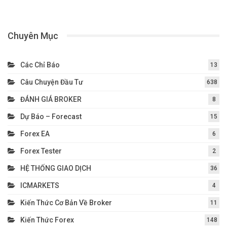
Chuyên Mục
Các Chỉ Báo
13
Câu Chuyện Đầu Tư
638
ĐÁNH GIÁ BROKER
8
Dự Báo – Forecast
15
Forex EA
6
Forex Tester
2
HỆ THỐNG GIAO DỊCH
36
ICMARKETS
4
Kiến Thức Cơ Bản Về Broker
11
Kiến Thức Forex
148