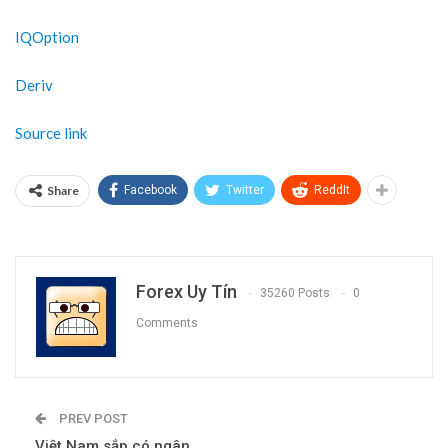
IQOption
Deriv
Source link
Share
Facebook
Twitter
ReddIt
Forex Uy Tín
35260 Posts
0
Comments
PREV POST
Việt Nam sắp có ngân