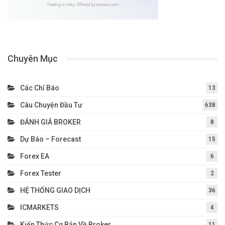
Chuyên Mục
Các Chỉ Báo
13
Câu Chuyện Đầu Tư
638
ĐÁNH GIÁ BROKER
8
Dự Báo – Forecast
15
Forex EA
6
Forex Tester
2
HỆ THỐNG GIAO DỊCH
36
ICMARKETS
4
Kiến Thức Cơ Bản Về Broker
11