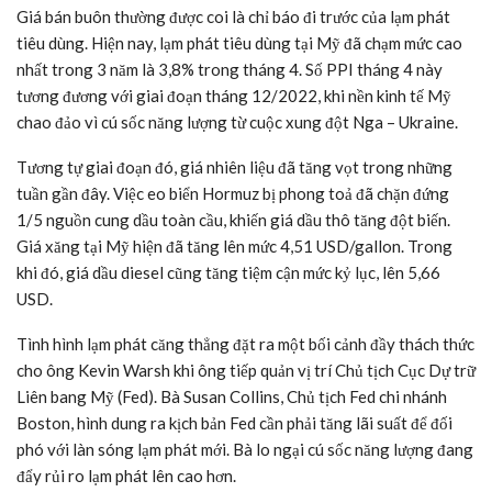
Giá bán buôn thường được coi là chỉ báo đi trước của lạm phát
tiêu dùng. Hiện nay, lạm phát tiêu dùng tại Mỹ đã chạm mức cao
nhất trong 3 năm là 3,8% trong tháng 4. Số PPI tháng 4 này
tương đương với giai đoạn tháng 12/2022, khi nền kinh tế Mỹ
chao đảo vì cú sốc năng lượng từ cuộc xung đột Nga – Ukraine.
Tương tự giai đoạn đó, giá nhiên liệu đã tăng vọt trong những
tuần gần đây. Việc eo biển Hormuz bị phong toả đã chặn đứng
1/5 nguồn cung dầu toàn cầu, khiến giá dầu thô tăng đột biến.
Giá xăng tại Mỹ hiện đã tăng lên mức 4,51 USD/gallon. Trong
khi đó, giá dầu diesel cũng tăng tiệm cận mức kỷ lục, lên 5,66
USD.
Tình hình lạm phát căng thẳng đặt ra một bối cảnh đầy thách thức
cho ông Kevin Warsh khi ông tiếp quản vị trí Chủ tịch Cục Dự trữ
Liên bang Mỹ (Fed). Bà Susan Collins, Chủ tịch Fed chi nhánh
Boston, hình dung ra kịch bản Fed cần phải tăng lãi suất để đối
phó với làn sóng lạm phát mới. Bà lo ngại cú sốc năng lượng đang
đẩy rủi ro lạm phát lên cao hơn.