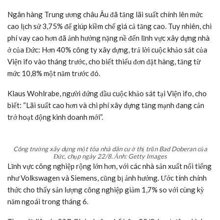
Nhà máy điện hạt nhân Emsland của Đức trong ngày chính thức đóng cửa,
15/4/2023. Ảnh: Getty Images
Theo Thomas Obst, nhà kinh tế cấp cao tại Viện Nghiên cứu Kinh
tế Cologne, lạm phát đang làm xói mòn sức mua của người Đức,
gây ra “sự bi quan trong các hộ gia đình”.
Ông Obst nói với CNN rằng chi tiêu cá nhân và công cộng giảm
là nguyên nhân chính dẫn đến suy thoái kinh tế – được định nghĩa
là GDP sụt giảm trong hai quý liên tiếp – mà nước này đã ghi
nhận vào mùa đông năm ngoái.
Ngân hàng Trung ương châu Âu đã tăng lãi suất chính lên mức
cao lịch sử 3,75% để giúp kiềm chế giá cả tăng cao. Tuy nhiên, chi
phí vay cao hơn đã ảnh hưởng nặng nề đến lĩnh vực xây dựng nhà
ở của Đức: Hơn 40% công ty xây dựng, trả lời cuộc khảo sát của
Viện ifo vào tháng trước, cho biết thiếu đơn đặt hàng, tăng từ
mức 10,8% một năm trước đó.
Klaus Wohlrabe, người đứng đầu cuộc khảo sát tại Viện ifo, cho