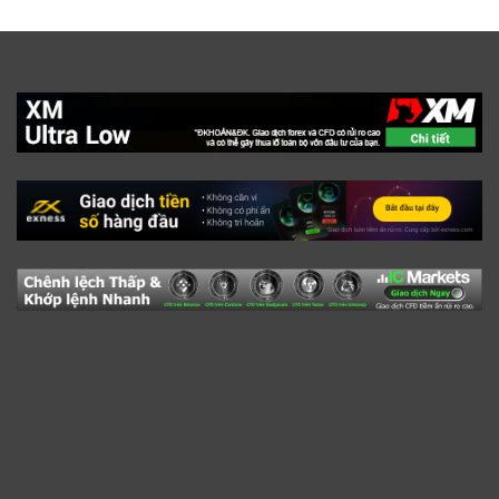
Dự Báo – Forecast
15
Forex EA
6
Forex Tester
2
HỆ THỐNG GIAO DỊCH
36
ICMARKETS
4
Kiến Thức Cơ Bản Về Broker
11
Kiến Thức Forex
148
Nhận Định Thị Trường
85
Phân Tích Thị Trường
60
Pin Up Peru
1
Sàn Forex Lừa Đảo
3
TÂM LÝ GIAO DỊCH
140
Thế Giới Đầu Tư
5.441