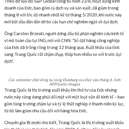
biết: “Lãi suất cao hơn và chi phí xây dựng tăng mạnh đang cản
trở hoạt động kinh doanh mới”.
Công trường xây dựng một tòa nhà dân cư ở thị trấn Bad Doberan của
Đức, chụp ngày 22/8. Ảnh: Getty Images
Lĩnh vực công nghiệp rộng lớn hơn, với các nhà sản xuất nổi tiếng
như Volkswagen và Siemens, cũng bị ảnh hưởng. Ước tính chính
thức cho thấy sản lượng công nghiệp giảm 1,7% so với cùng kỳ