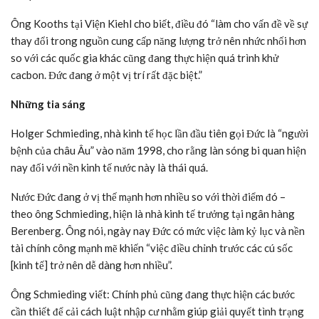
Ông Brzeski giải thích rằng đại dịch làm xáo trộn chuỗi cung ứng
và cuộc xung đột ở Ukraine là nguyên nhân gây ra phần lớn tình
trạng khó khăn hiện tại của Đức, tuy nhiên nhiều vấn đề của nước
này còn sâu sắc hơn và do chính họ tự gây ra.
Chuyên gia này nói: “Đơn giản là Đức đã không thực hiện bất kỳ
cải cách kinh tế nào trong 10 năm qua. Họ đã tụt lại phía sau
trong tất cả các bảng xếp hạng quốc tế khi nói đến số hóa, cơ sở
hạ tầng, khả năng cạnh tranh quốc tế và giờ Berlin đang nhận ra
thực tế này.”
Một vấn đề là giá khí đốt tự nhiên đặc biệt nghiêm trọng đối với
các nhà sản xuất ngốn nhiều năng lượng.
Giá xăng ở châu Âu tăng vọt lên mức cao nhất mọi thời đại vào
mùa hè năm ngoái. Mặc dù chúng đã giảm mạnh trong những
tháng gần đây nhưng đang tăng trở lại do nguy cơ đình công tại
các nhà máy khí đốt tự nhiên hóa lỏng (LNG) ở Australia đã làm
dấy lên lo ngại về tình trạng khủng hoảng nguồn cung toàn cầu.