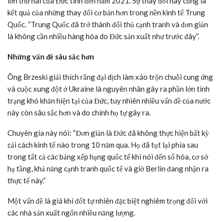
năm ngoái trong tháng 6.
Theo dữ liệu do S&P Global công bố hôm 23/8, hoạt động kinh
doanh của Đức, bao gồm cả dịch vụ và sản xuất, đã giảm trong
tháng 8 với tốc độ nhanh nhất kể từ tháng 5/2020, khi nước này
mới bắt đầu dần dần dỡ bỏ các hạn chế nghiêm ngặt về đại dịch.
Ông Carsten Brzeski, người đứng đầu bộ phận nghiên cứu kinh tế
vĩ mô toàn cầu tại ING, nói với CNN: “Sổ đặt hàng công nghiệp
của Đức đã trống rỗng trong 12 tháng qua. Xuất khẩu của Đức
sang Trung Quốc rất chậm chạp, thấp hơn nhiều so với trước đại
dịch”.