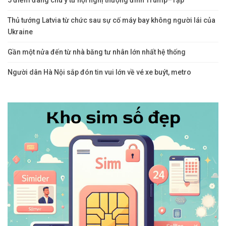
THƯƠNG MẠI
THƯƠNG MẠI
Việt Nam sắp có ngân
Thủ tướng Latvia từ chức
hàng đầu tiên vượt
sau sự cố máy bay
110.000 tỷ vốn điều lệ,
không người lái của
nhưng không phải…
Ukraine
THƯƠNG MẠI
THƯƠNG MẠI
Gần một nửa đến từ nhà
Người dân Hà Nội sắp
băng tư nhân lớn nhất hệ
đón tin vui lớn về vé xe
thống
buýt, metro