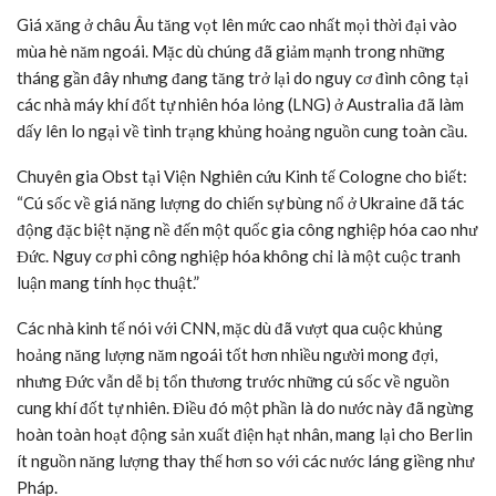
Các container chất đống tại cảng Duisburg của Đức vào tháng 6. Ảnh:
AFP/Getty Images
Trung Quốc là thị trường xuất khẩu lớn thứ tư của Đức nhưng
nước này cũng đang phải đối mặt với một loạt vấn đề kinh tế – bao
gồm tăng trưởng chậm lại và tỷ lệ thất nghiệp ở thanh niên kỷ lục,
từ đó làm giảm nhu cầu đối với hàng hóa Đức.
Chuyên gia Brzeski cho biết, Trung Quốc là thị trường xuất khẩu
lớn thứ hai của Đức tính đến năm 2021. Sự thay đổi này cũng là
kết quả của những thay đổi cơ bản hơn trong nền kinh tế Trung
Quốc. “Trung Quốc đã trở thành đối thủ cạnh tranh và đơn giản
là không cần nhiều hàng hóa do Đức sản xuất như trước đây”.
Những vấn đề sâu sắc hơn