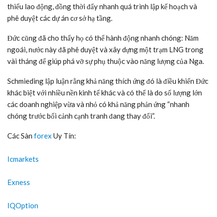
Chuyên gia Obst tại Viện Nghiên cứu Kinh tế Cologne cho biết:
“Cú sốc về giá năng lượng do chiến sự bùng nổ ở Ukraine đã tác
động đặc biệt nặng nề đến một quốc gia công nghiệp hóa cao như
Đức. Nguy cơ phi công nghiệp hóa không chỉ là một cuộc tranh
luận mang tính học thuật.”
Các nhà kinh tế nói với CNN, mặc dù đã vượt qua cuộc khủng
hoảng năng lượng năm ngoái tốt hơn nhiều người mong đợi,
nhưng Đức vẫn dễ bị tổn thương trước những cú sốc về nguồn
cung khí đốt tự nhiên. Điều đó một phần là do nước này đã ngừng
hoàn toàn hoạt động sản xuất điện hạt nhân, mang lại cho Berlin
ít nguồn năng lượng thay thế hơn so với các nước láng giềng như
Pháp.
Ông Kooths tại Viện Kiehl cho biết, điều đó “làm cho vấn đề về sự
thay đổi trong nguồn cung cấp năng lượng trở nên nhức nhối hơn
so với các quốc gia khác cũng đang thực hiện quá trình khử
cacbon. Đức đang ở một vị trí rất đặc biệt.”