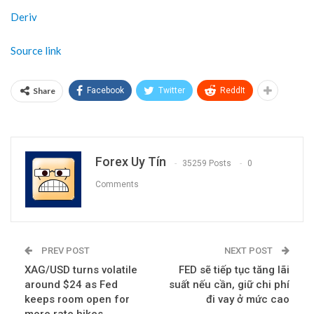
Những tia sáng
Holger Schmieding, nhà kinh tế học lần đầu tiên gọi Đức là “người
bệnh của châu Âu” vào năm 1998, cho rằng làn sóng bi quan hiện
nay đối với nền kinh tế nước này là thái quá.
Nước Đức đang ở vị thế mạnh hơn nhiều so với thời điểm đó –
theo ông Schmieding, hiện là nhà kinh tế trưởng tại ngân hàng
Berenberg. Ông nói, ngày nay Đức có mức việc làm kỷ lục và nền
tài chính công mạnh mẽ khiến “việc điều chỉnh trước các cú sốc
[kinh tế] trở nên dễ dàng hơn nhiều”.
Ông Schmieding viết: Chính phủ cũng đang thực hiện các bước
cần thiết để cải cách luật nhập cư nhằm giúp giải quyết tình trạng
thiếu lao động, đồng thời đẩy nhanh quá trình lập kế hoạch và
phê duyệt các dự án cơ sở hạ tầng.
Đức cũng đã cho thấy họ có thể hành động nhanh chóng: Năm
ngoái, nước này đã phê duyệt và xây dựng một trạm LNG trong
vài tháng để giúp phá vỡ sự phụ thuộc vào năng lượng của Nga.