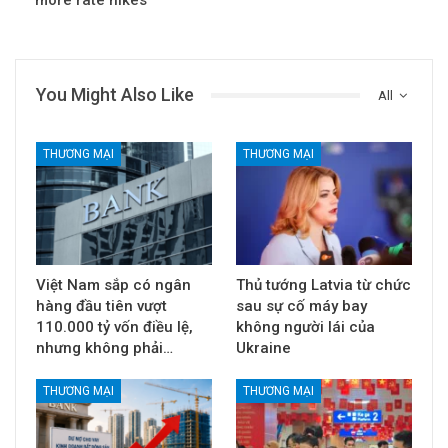
Schmieding lập luận rằng khả năng thích ứng đó là điều khiến Đức
khác biệt với nhiều nền kinh tế khác và có thể là do số lượng lớn
các doanh nghiệp vừa và nhỏ có khả năng phản ứng “nhanh
chóng trước bối cảnh cạnh tranh đang thay đổi”.
Các Sàn
forex
Uy Tín:
Icmarkets
Exness
IQOption
Deriv
Source link
Share
Facebook
Twitter
ReddIt