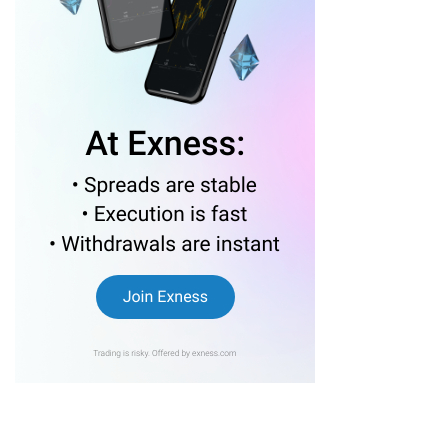
Người dân Hà Nội sắp đón tin vui lớn về vé xe buýt, metro