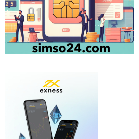
PREV
NEXT
Comments are closed.
Bài Viết Mới
Việt Nam sắp có ngân hàng đầu tiên vượt 110.000 tỷ vốn điều lệ,
nhưng không phải “Big 4”
5 điểm đáng chú ý từ hội nghị thượng đỉnh Trump–Tập
Thủ tướng Latvia từ chức sau sự cố máy bay không người lái của
Ukraine
Gần một nửa đến từ nhà băng tư nhân lớn nhất hệ thống