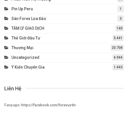
Chuyên Mục
Các Chỉ Báo
13
Câu Chuyện Đầu Tư
638
ĐÁNH GIÁ BROKER
8