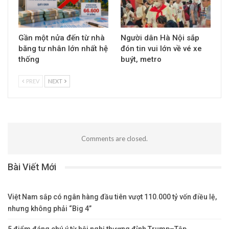
Forex Uy Tín
35259 Posts
0
Comments
PREV POST
NEXT POST
XAG/USD turns volatile
FED sẽ tiếp tục tăng lãi
around $24 as Fed
suất nếu cần, giữ chi phí
keeps room open for
đi vay ở mức cao
more rate hikes
You Might Also Like
All