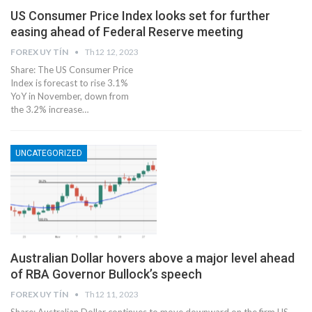
US Consumer Price Index looks set for further
easing ahead of Federal Reserve meeting
FOREX UY TÍN
Th12 12, 2023
Share: The US Consumer Price
Index is forecast to rise 3.1%
YoY in November, down from
the 3.2% increase…
UNCATEGORIZED
Australian Dollar hovers above a major level ahead
of RBA Governor Bullock’s speech
FOREX UY TÍN
Th12 11, 2023
Share: Australian Dollar continues to move downward on the firm US