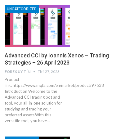
UNCATEGORIZED
Advanced CCI by Ioannis Xenos – Trading
Strategies – 26 April 2023
FOREX UY TÍN
Th4 27, 2023
Product
link: https://www.mql5.com/en/market/product/97538
Introduction Welcome to the
Advanced CCI trading bot and
tool, your all-in-one solution for
studying and trading your
preferred assets.With this
versatile tool, you have…