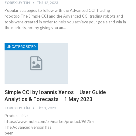
FOREX UY TÍN
Th5 12, 2023
Popular strategies to follow with the Advanced CCI Trading
robotoolThe Simple CCI and the Advanced CCI trading robots and
tools were created in order to help you achieve your goals and win in
the markets, not by giving you an…
UNCATEGORIZED
Simple CCI by Ioannis Xenos – User Guide –
Analytics & Forecasts – 1 May 2023
FOREX UY TÍN
Th5 1, 2023
Product Link:
https://www.mql5.com/en/market/product/96255
The Advanced version has
been