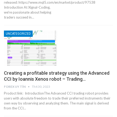
released: https://www.mql5.com/en/market/product/97538
Introduction At Xignal-Coding,
we're passionate about helping
traders succeed in…
UNCATEGORIZED
Creating a profitable strategy using the Advanced
CCI by Ioannis Xenos robot – Trading…
FOREX UY TÍN
Th4 30, 2023
Prodoct link: IntroductionThe Advanced CCI trading robot provides
users with absolute freedom to trade their preferred instruments their
own way by observing and analyzing them. The main signal is derived
from the CCI…