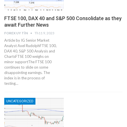
FTSE 100, DAX 40 and S&P 500 Consolidate as they
await Further News​​​
FOREX UY TÍN
Th11 9, 2023
Article by IG Senior Market
Analyst Axel RudolphFTSE 100,
DAX 40, S&P 500 Analysis and
Charts​​​FTSE 100 weighs on
minor support​The FTSE 100
continues to slide on some
disappointing earnings. ​The
index is in the process of
testing…
UNCATEGORIZED