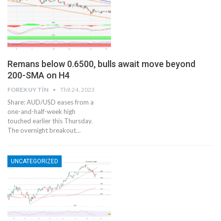
Remans below 0.6500, bulls await move beyond
200-SMA on H4
FOREX UY TÍN
Th8 24, 2023
Share: AUD/USD eases from a
one-and-half-week high
touched earlier this Thursday.
The overnight breakout…
UNCATEGORIZED