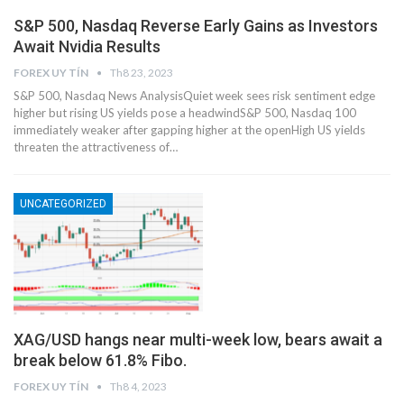
S&P 500, Nasdaq Reverse Early Gains as Investors
Await Nvidia Results
FOREX UY TÍN
Th8 23, 2023
S&P 500, Nasdaq News AnalysisQuiet week sees risk sentiment edge
higher but rising US yields pose a headwindS&P 500, Nasdaq 100
immediately weaker after gapping higher at the openHigh US yields
threaten the attractiveness of…
UNCATEGORIZED
XAG/USD hangs near multi-week low, bears await a
break below 61.8% Fibo.
FOREX UY TÍN
Th8 4, 2023