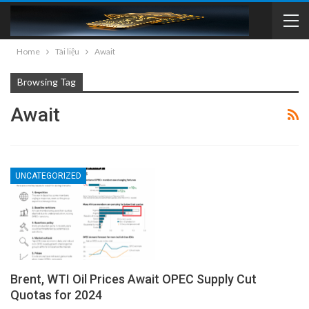
Home
Tài liệu
Await
Browsing Tag
Await
UNCATEGORIZED
Brent, WTI Oil Prices Await OPEC Supply Cut
Quotas for 2024