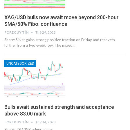
XAG/USD bulls now await move beyond 200-hour
SMA/50% Fibo. confluence
FOREX UY TÍN
Th9 29, 2023
Share: Silver gains strong positive traction on Friday and recovers
further from a two-week low. The mixed…
UNCATEGORIZED
Bulls await sustained strength and acceptance
above 83.00 mark
FOREX UY TÍN
Th9 14, 2023
Share: USD/INR edges higher