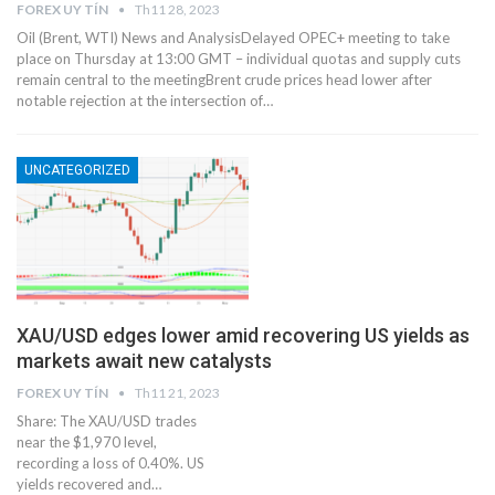
FOREX UY TÍN
Th11 28, 2023
Oil (Brent, WTI) News and AnalysisDelayed OPEC+ meeting to take
place on Thursday at 13:00 GMT – individual quotas and supply cuts
remain central to the meetingBrent crude prices head lower after
notable rejection at the intersection of…
UNCATEGORIZED
XAU/USD edges lower amid recovering US yields as
markets await new catalysts
FOREX UY TÍN
Th11 21, 2023
Share: The XAU/USD trades
near the $1,970 level,
recording a loss of 0.40%. US
yields recovered and…