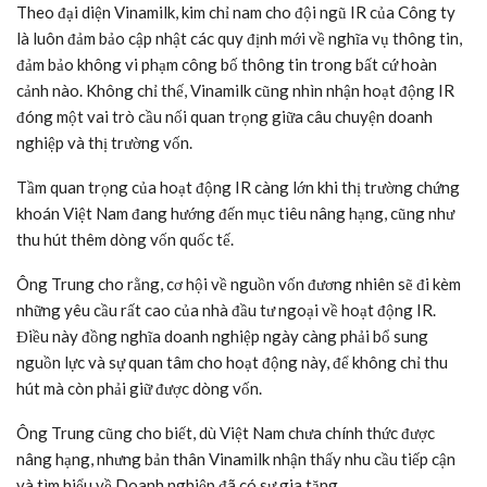
Theo đại diện
Vinamilk
, kim chỉ nam cho đội ngũ IR của Công ty
là luôn đảm bảo cập nhật các quy định mới về nghĩa vụ thông tin,
đảm bảo không vi phạm công bố thông tin trong bất cứ hoàn
cảnh nào. Không chỉ thế,
Vinamilk
cũng nhìn nhận hoạt động IR
đóng một vai trò cầu nối quan trọng giữa câu chuyện doanh
nghiệp và thị trường vốn.
Tầm quan trọng của hoạt động IR càng lớn khi thị trường chứng
khoán Việt Nam đang hướng đến mục tiêu nâng hạng, cũng như
thu hút thêm dòng vốn quốc tế.
Ông Trung cho rằng, cơ hội về nguồn vốn đương nhiên sẽ đi kèm
những yêu cầu rất cao của nhà đầu tư ngoại về hoạt động IR.
Điều này đồng nghĩa doanh nghiệp ngày càng phải bổ sung
nguồn lực và sự quan tâm cho hoạt động này, để không chỉ thu
hút mà còn phải giữ được dòng vốn.
Ông Trung cũng cho biết, dù Việt Nam chưa chính thức được
nâng hạng, nhưng bản thân
Vinamilk
nhận thấy nhu cầu tiếp cận
và tìm hiểu về Doanh nghiệp đã có sự gia tăng.