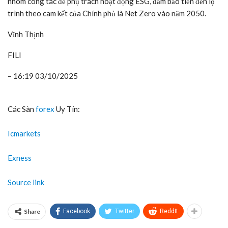
nhóm công tác để phụ trách hoạt động ESG, đảm bảo tiến đến lộ
trình theo cam kết của Chính phủ là Net Zero vào năm 2050.
Vĩnh Thịnh
FILI
– 16:19 03/10/2025
Các Sàn
forex
Uy Tín:
Icmarkets
Exness
Source link
Share
Facebook
Twitter
ReddIt