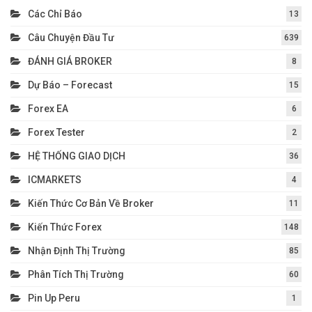
Các Chỉ Báo
13
Câu Chuyện Đầu Tư
639
ĐÁNH GIÁ BROKER
8
Dự Báo – Forecast
15
Forex EA
6
Forex Tester
2
HỆ THỐNG GIAO DỊCH
36
ICMARKETS
4
Kiến Thức Cơ Bản Về Broker
11
Kiến Thức Forex
148
Nhận Định Thị Trường
85
Phân Tích Thị Trường
60
Pin Up Peru
1