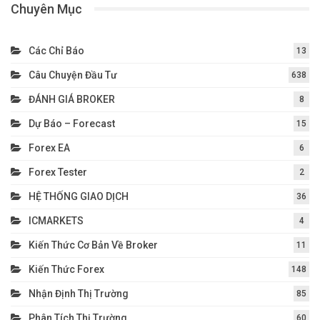
Chuyên Mục
Các Chỉ Báo
13
Câu Chuyện Đầu Tư
638
ĐÁNH GIÁ BROKER
8
Dự Báo – Forecast
15
Forex EA
6
Forex Tester
2
HỆ THỐNG GIAO DỊCH
36
ICMARKETS
4
Kiến Thức Cơ Bản Về Broker
11
Kiến Thức Forex
148
Nhận Định Thị Trường
85
Phân Tích Thị Trường
60