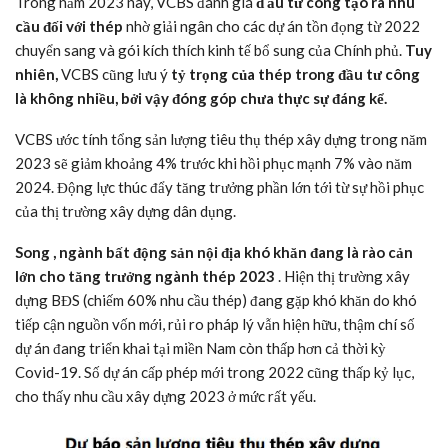
Trong năm 2023 này, VCBS đánh giá
đ
ầu tư công tạo ra nhu
cầu đối với thép
nhờ giải ngân cho các dự án tồn đọng từ 2022
chuyển sang và gói kích thích kinh tế bổ sung của Chính phủ.
Tuy
nhiên,
VCBS cũng lưu ý
tỷ trọng của thép trong đầu tư công
là không nhiều, bởi vậy đóng góp chưa thực sự đáng kể.
VCBS ước tính tổng sản lượng tiêu thụ thép xây dựng trong năm
2023 sẽ giảm khoảng 4% trước khi hồi phục mạnh 7% vào năm
2024. Động lực thúc đẩy tăng trưởng phần lớn tới từ sự hồi phục
của thị trường xây dựng dân dụng.
Song
, ngành bất
động sản nội địa khó khăn đang
là rào cản
lớn cho tăng trưởng ngành thép 2023
. Hiện thị trường xây
dựng BĐS (chiếm 60% nhu cầu thép) đang gặp khó khăn do khó
tiếp cận nguồn vốn mới, rủi ro pháp lý vẫn hiện hữu, thậm chí số
dự án đang triển khai tại miền Nam còn thấp hơn cả thời kỳ
Covid-19. Số dự án cấp phép mới trong 2022 cũng thấp kỷ lục,
cho thấy nhu cầu xây dựng 2023 ở mức rất yếu.