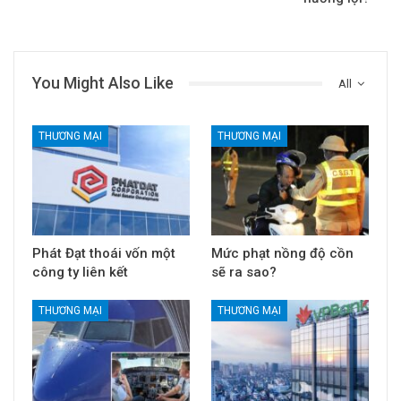
You Might Also Like
All
THƯƠNG MẠI
THƯƠNG MẠI
Phát Đạt thoái vốn một
Mức phạt nồng độ cồn
công ty liên kết
sẽ ra sao?
THƯƠNG MẠI
THƯƠNG MẠI