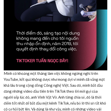
Mình có khoảng một tháng làm việc không ngừng nghỉ trên
YouTube, kết quả không được như mong đợi vì mình đã vắng mặt
khá lâu trong cộng đồng Công nghệ Việt. Sau đó, mình bắt đầu
đăng những video đầu tiên trên TikTok theo lời mời gọi của
người sếp lúc đó, anh Vinh Vật Vờ. Anh từng chia sẻ, đó là thời
điểm tốt nhất để bắt đầu một kênh TikTok, nếu bỏ lỡ thì sẽ rất khó
có cơ hội bứt lên. Và đúng là như vậy, mình có những video vài