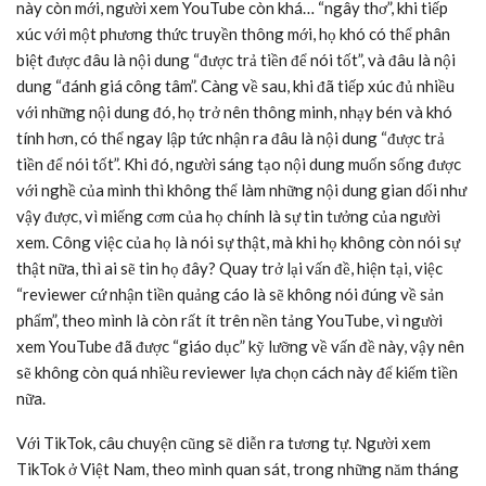
này còn mới, người xem YouTube còn khá… “ngây thơ”, khi tiếp
xúc với một phương thức truyền thông mới, họ khó có thể phân
biệt được đâu là nội dung “được trả tiền để nói tốt”, và đâu là nội
dung “đánh giá công tâm”. Càng về sau, khi đã tiếp xúc đủ nhiều
với những nội dung đó, họ trở nên thông minh, nhạy bén và khó
tính hơn, có thể ngay lập tức nhận ra đâu là nội dung “được trả
tiền để nói tốt”. Khi đó, người sáng tạo nội dung muốn sống được
với nghề của mình thì không thể làm những nội dung gian dối như
vậy được, vì miếng cơm của họ chính là sự tin tưởng của người
xem. Công việc của họ là nói sự thật, mà khi họ không còn nói sự
thật nữa, thì ai sẽ tin họ đây? Quay trở lại vấn đề, hiện tại, việc
“reviewer cứ nhận tiền quảng cáo là sẽ không nói đúng về sản
phẩm”, theo mình là còn rất ít trên nền tảng YouTube, vì người
xem YouTube đã được “giáo dục” kỹ lưỡng về vấn đề này, vậy nên
sẽ không còn quá nhiều reviewer lựa chọn cách này để kiếm tiền
nữa.
Với TikTok, câu chuyện cũng sẽ diễn ra tương tự. Người xem
TikTok ở Việt Nam, theo mình quan sát, trong những năm tháng