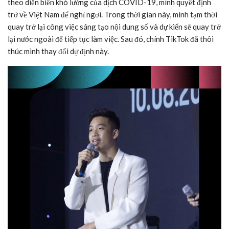
theo diễn biến khó lường của dịch COVID-19, mình quyết định
trở về Việt Nam để nghỉ ngơi. Trong thời gian này, mình tạm thời
quay trở lại công việc sáng tạo nội dung số và dự kiến sẽ quay trở
lại nước ngoài để tiếp tục làm việc. Sau đó, chính TikTok đã thôi
thúc mình thay đổi dự định này.