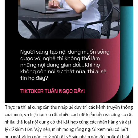
Thực ra thì ai cũng cần thu nhập để duy trì các kênh truyền thông
của mình, và hiện tại, có rất nhiều cách để kiếm tiền và cũng có rất
nhiều thể loại nội dung có thể kết hợp cùng các nhãn hàng và đại
lý để kiếm tiền. Vậy nên, mình mong rằng người xem nếu có lướt
qua một video nào có ý nói tốt về sản phẩm nào đó, hoặc đi trái