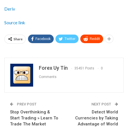
Deriv
Source link
Share
Facebook
Twitter
ReddIt
Forex Uy Tín
35451 Posts
0
Comments
PREV POST
NEXT POST
Stop Overthinking &
Detect World
Start Trading » Learn To
Currencies by Taking
Trade The Market
Advantage of World