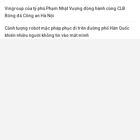
Vingroup của tỷ phú Phạm Nhật Vượng đồng hành cùng CLB
Bóng đá Công an Hà Nội
Cảnh tượng robot mặc pháp phục đi trên đường phố Hàn Quốc
khiến nhiều người không tin vào mắt mình
‘Có nhiều doanh nghiệp, hộ kinh doanh chuyển tiền vào tài khoản
người khác để giấu dòng tiền’
Góc nhìn 21/05: Rung lắc
Tự doanh CTCK bất ngờ tung gần 200 tỷ đồng mua ròng cổ phiếu
HOSE trong phiên VN-Index “rút chân”