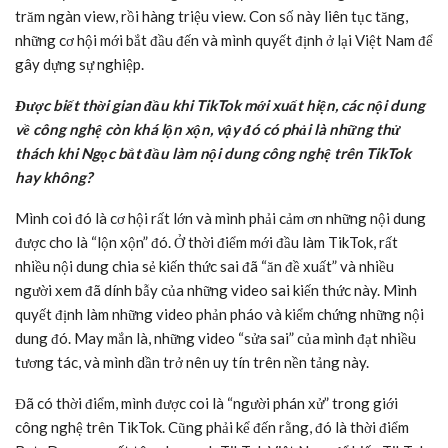
trăm ngàn view, rồi hàng triệu view. Con số này liên tục tăng,
những cơ hội mới bắt đầu đến và mình quyết định ở lại Việt Nam để
gây dựng sự nghiệp.
Được biết thời gian đầu khi TikTok mới xuất hiện, các nội dung
về công nghệ còn khá lộn xộn, vậy đó có phải là những thử
thách khi Ngọc bắt đầu làm nội dung công nghệ trên TikTok
hay không?
Mình coi đó là cơ hội rất lớn và mình phải cảm ơn những nội dung
được cho là “lộn xộn” đó. Ở thời điểm mới đầu làm TikTok, rất
nhiều nội dung chia sẻ kiến thức sai đã “ăn đề xuất” và nhiều
người xem đã dính bẫy của những video sai kiến thức này. Mình
quyết định làm những video phản pháo và kiểm chứng những nội
dung đó. May mắn là, những video “sửa sai” của mình đạt nhiều
tương tác, và mình dần trở nên uy tín trên nền tảng này.
Đã có thời điểm, mình được coi là “người phán xử” trong giới
công nghệ trên TikTok. Cũng phải kể đến rằng, đó là thời điểm