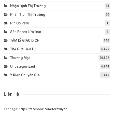
Nhận Định Thị Trường
85
Phân Tích Thị Trường
60
Pin Up Peru
1
Sàn Forex Lừa Đảo
3
TÂM LÝ GIAO DỊCH
140
Thế Giới Đầu Tư
5.477
Thương Mại
20.827
Uncategorized
6.944
Ý Kiến Chuyên Gia
1.447
Liên Hệ
Fanpage:
https://facebook.com/forexuytin