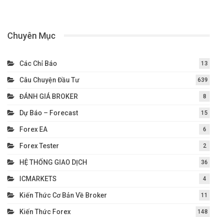
Chuyên Mục
Các Chỉ Báo
13
Câu Chuyện Đầu Tư
639
ĐÁNH GIÁ BROKER
8
Dự Báo – Forecast
15
Forex EA
6
Forex Tester
2
HỆ THỐNG GIAO DỊCH
36
ICMARKETS
4
Kiến Thức Cơ Bản Về Broker
11
Kiến Thức Forex
148