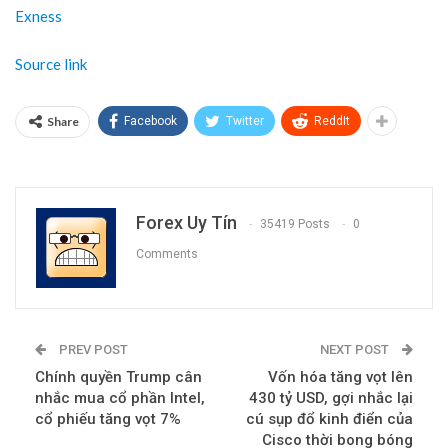
Exness
Source link
Share
Facebook
Twitter
ReddIt
Forex Uy Tín
35419 Posts
0
Comments
PREV POST
NEXT POST
Chính quyền Trump cân
Vốn hóa tăng vọt lên
nhắc mua cổ phần Intel,
430 tỷ USD, gợi nhắc lại
cổ phiếu tăng vọt 7%
cú sụp đổ kinh điển của
Cisco thời bong bóng