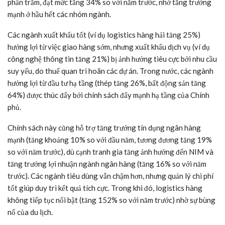
phần trăm, đạt mức tăng 34% so với năm trước, nhờ tăng trưởng
mạnh ở hầu hết các nhóm ngành.
Các ngành xuất khẩu tốt (ví dụ logistics hàng hải tăng 25%)
hưởng lợi từ việc giao hàng sớm, nhưng xuất khẩu dịch vụ (ví dụ
công nghệ thông tin tăng 21%) bị ảnh hưởng tiêu cực bởi nhu cầu
suy yếu, do thuế quan trì hoãn các dự án. Trong nước, các ngành
hưởng lợi từ đầu tư hạ tầng (thép tăng 26%, bất động sản tăng
64%) được thúc đẩy bởi chính sách đẩy mạnh hạ tầng của Chính
phủ.
Chính sách này cũng hỗ trợ tăng trưởng tín dụng ngân hàng
mạnh (tăng khoảng 10% so với đầu năm, tương đương tăng 19%
so với năm trước), dù cạnh tranh gia tăng ảnh hưởng đến NIM và
tăng trưởng lợi nhuận ngành ngân hàng (tăng 16% so với năm
trước). Các ngành tiêu dùng vẫn chậm hơn, nhưng quản lý chi phí
tốt giúp duy trì kết quả tích cực. Trong khi đó, logistics hàng
không tiếp tục nổi bật (tăng 152% so với năm trước) nhờ sự bùng
nổ của du lịch.