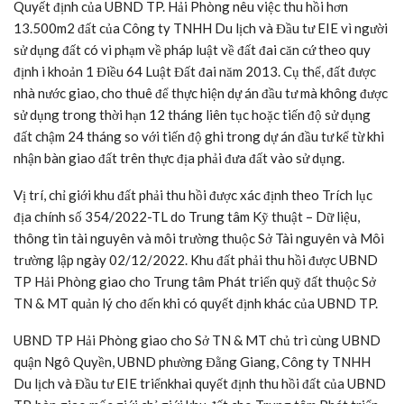
Quyết định của UBND TP. Hải Phòng nêu việc thu hồi hơn
13.500m2 đất của Công ty TNHH Du lịch và Đầu tư EIE vì người
sử dụng đất có vi phạm về pháp luật về đất đai căn cứ theo quy
định i khoản 1 Điều 64 Luật Đất đai năm 2013. Cụ thể, đất được
nhà nước giao, cho thuê để thực hiện dự án đầu tư mà không được
sử dụng trong thời hạn 12 tháng liên tục hoặc tiến độ sử dụng
đất chậm 24 tháng so với tiến độ ghi trong dự án đầu tư kể từ khi
nhận bàn giao đất trên thực địa phải đưa đất vào sử dụng.
Vị trí, chỉ giới khu đất phải thu hồi được xác định theo Trích lục
địa chính số 354/2022-TL do Trung tâm Kỹ thuật – Dữ liệu,
thông tin tài nguyên và môi trường thuộc Sở Tài nguyên và Môi
trường lập ngày 02/12/2022. Khu đất phải thu hồi được UBND
TP Hải Phòng giao cho Trung tâm Phát triển quỹ đất thuộc Sở
TN & MT quản lý cho đến khi có quyết định khác của UBND TP.
UBND TP Hải Phòng giao cho Sở TN & MT chủ trì cùng UBND
quận Ngô Quyền, UBND phường Đằng Giang, Công ty TNHH
Du lịch và Đầu tư EIE triểnkhai quyết định thu hồi đất của UBND