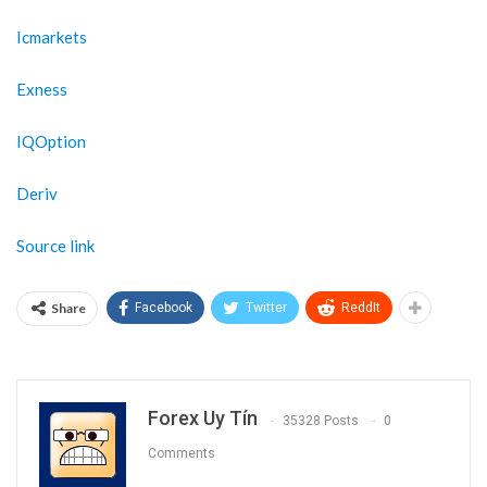
Icmarkets
Exness
IQOption
Deriv
Source link
Share
Facebook
Twitter
ReddIt
Forex Uy Tín
35328 Posts
0
Comments