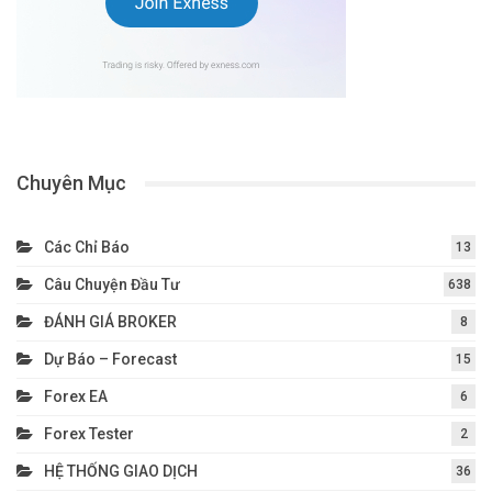
Chuyên Mục
Các Chỉ Báo
13
Câu Chuyện Đầu Tư
638
ĐÁNH GIÁ BROKER
8
Dự Báo – Forecast
15
Forex EA
6
Forex Tester
2
HỆ THỐNG GIAO DỊCH
36