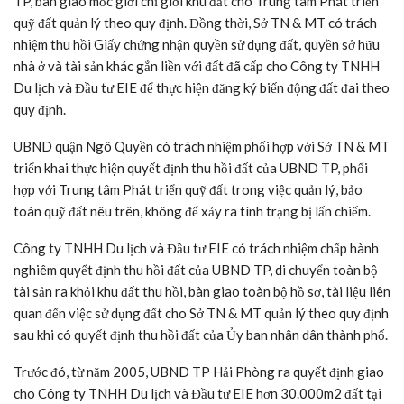
TP, bàn giao mốc giới chỉ giới khu đất cho Trung tâm Phát triển
quỹ đất quản lý theo quy định. Đồng thời, Sở TN & MT có trách
nhiệm thu hồi Giấy chứng nhận quyền sử dụng đất, quyền sở hữu
nhà ở và tài sản khác gắn liền với đất đã cấp cho Công ty TNHH
Du lịch và Đầu tư EIE để thực hiện đăng ký biến động đất đai theo
quy định.
UBND quận Ngô Quyền có trách nhiệm phối hợp với Sở TN & MT
triển khai thực hiện quyết định thu hồi đất của UBND TP, phối
hợp với Trung tâm Phát triển quỹ đất trong việc quản lý, bảo
toàn quỹ đất nêu trên, không để xảy ra tình trạng bị lấn chiếm.
Công ty TNHH Du lịch và Đầu tư EIE có trách nhiệm chấp hành
nghiêm quyết định thu hồi đất của UBND TP, di chuyển toàn bộ
tài sản ra khỏi khu đất thu hồi, bàn giao toàn bộ hồ sơ, tài liệu liên
quan đến việc sử dụng đất cho Sở TN & MT quản lý theo quy định
sau khi có quyết định thu hồi đất của Ủy ban nhân dân thành phố.
Trước đó, từ năm 2005, UBND TP Hải Phòng ra quyết định giao
cho Công ty TNHH Du lịch và Đầu tư EIE hơn 30.000m2 đất tại