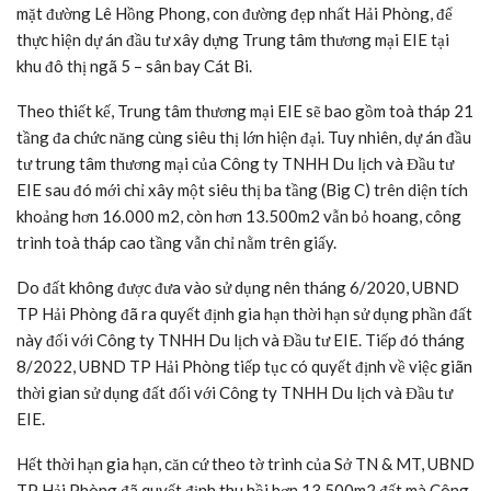
mặt đường Lê Hồng Phong, con đường đẹp nhất Hải Phòng, để
thực hiện dự án đầu tư xây dựng Trung tâm thương mại EIE tại
khu đô thị ngã 5 – sân bay Cát Bi.
Theo thiết kế, Trung tâm thương mại EIE sẽ bao gồm toà tháp 21
tầng đa chức năng cùng siêu thị lớn hiện đại. Tuy nhiên, dự án đầu
tư trung tâm thương mại của Công ty TNHH Du lịch và Đầu tư
EIE sau đó mới chỉ xây một siêu thị ba tầng (Big C) trên diện tích
khoảng hơn 16.000 m2, còn hơn 13.500m2 vẫn bỏ hoang, công
trình toà tháp cao tầng vẫn chỉ nằm trên giấy.
Do đất không được đưa vào sử dụng nên tháng 6/2020, UBND
TP Hải Phòng đã ra quyết định gia hạn thời hạn sử dụng phần đất
này đối với Công ty TNHH Du lịch và Đầu tư EIE. Tiếp đó tháng
8/2022, UBND TP Hải Phòng tiếp tục có quyết định về việc giãn
thời gian sử dụng đất đối với Công ty TNHH Du lịch và Đầu tư
EIE.
Hết thời hạn gia hạn, căn cứ theo tờ trình của Sở TN & MT, UBND
TP Hải Phòng đã quyết định thu hồi hơn 13.500m2 đất mà Công