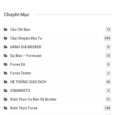
Chuyên Mục
Các Chỉ Báo
13
Câu Chuyện Đầu Tư
639
ĐÁNH GIÁ BROKER
8
Dự Báo – Forecast
15
Forex EA
6
Forex Tester
2
HỆ THỐNG GIAO DỊCH
36
ICMARKETS
4
Kiến Thức Cơ Bản Về Broker
11
Kiến Thức Forex
148