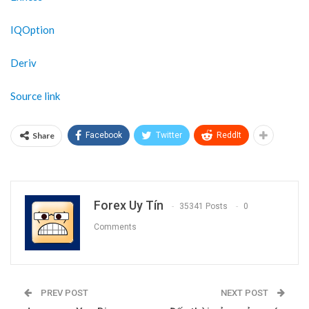
IQOption
Deriv
Source link
Share
Facebook
Twitter
ReddIt
Forex Uy Tín
35341 Posts
0
Comments
PREV POST
NEXT POST