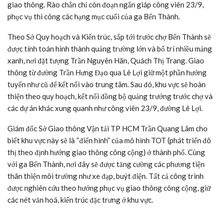
giao thông. Rào chắn chỉ còn đoạn ngắn giáp công viên 23/9,
phục vụ thi công các hạng mục cuối của ga Bến Thành.
Theo Sở Quy hoạch và Kiến trúc, sắp tới trước chợ Bến Thành sẽ
được tính toán hình thành quảng trường lớn và bố trí nhiều mảng
xanh, nơi đặt tượng Trần Nguyên Hãn, Quách Thị Trang. Giao
thông từ đường Trần Hưng Đạo qua Lê Lợi giữ một phần hướng
tuyến như cũ để kết nối vào trung tâm. Sau đó, khu vực sẽ hoàn
thiện theo quy hoạch, kết nối đồng bộ quảng trưởng trước chợ và
các dự án khác xung quanh như công viên 23/9, đường Lê Lợi.
Giám đốc Sở Giao thông Vận tải
TP HCM
Trần Quang Lâm cho
biết khu vực này sẽ là “điển hình” của mô hình TOT (phát triển đô
thị theo định hướng giao thông công cộng) ở thành phố. Cùng
với ga Bến Thành, nơi đây sẽ được tăng cường các phương tiện
thân thiện môi trường như xe đạp, buýt điện. Tất cả công trình
được nghiên cứu theo hướng phục vụ giao thông công cộng, giữ
các nét văn hoá, kiến trúc đặc trưng ở khu vực.