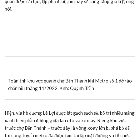
quan được cải tạo, lập phố đi bộ, nơi này sẽ càng tăng giá trị”, ông
nói.
Toàn ảnh khu vực quanh chợ Bến Thành khi Metro số 1 dỡ rào
chắn hồi tháng 11/2022. Ảnh: Quỳnh Trần
Hiện, vỉa hè đường Lê Lợi được lát gạch sạch sẽ, bố trí nhiều mảng
xanh trên phần đường giữa làn ôtô và xe máy. Riêng khu vực
trước chợ Bến Thành – trước đây là vòng xoay lớn bị phá bỏ để
thi công tuyến metro đã được tạm tái lập mặt đường và tổ chức