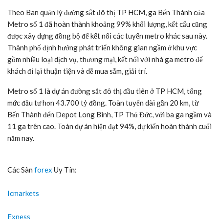
Theo Ban quản lý đường sắt đô thị
TP HCM
, ga Bến Thành của
Metro số 1 đã hoàn thành khoảng 99% khối lượng, kết cấu cũng
được xây dựng đồng bộ để kết nối các tuyến metro khác sau này.
Thành phố định hướng phát triển không gian ngầm ở khu vực
gồm nhiều loại dịch vụ, thương mại, kết nối với nhà ga metro để
khách đi lại thuận tiện và dễ mua sắm, giải trí.
Metro số 1 là dự án đường sắt đô thị đầu tiên ở
TP HCM
, tổng
mức đầu tư hơn 43.700 tỷ đồng. Toàn tuyến dài gần 20 km, từ
Bến Thành đến Depot Long Bình, TP Thủ Đức, với ba ga ngầm và
11 ga trên cao. Toàn dự án hiện đạt 94%, dự kiến hoàn thành cuối
năm nay.
Các Sàn
forex
Uy Tín:
Icmarkets
Exness