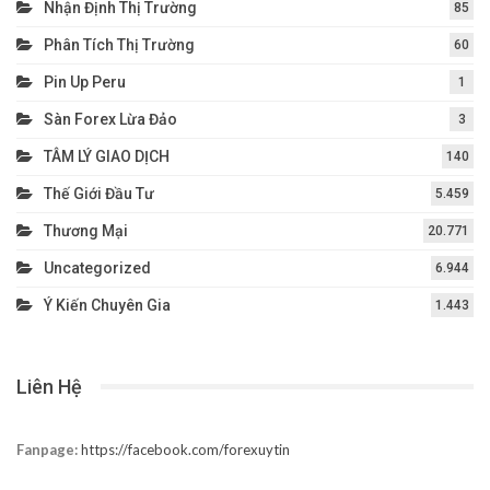
Nhận Định Thị Trường
85
Phân Tích Thị Trường
60
Pin Up Peru
1
Sàn Forex Lừa Đảo
3
TÂM LÝ GIAO DỊCH
140
Thế Giới Đầu Tư
5.459
Thương Mại
20.771
Uncategorized
6.944
Ý Kiến Chuyên Gia
1.443
Liên Hệ
Fanpage:
https://facebook.com/forexuytin