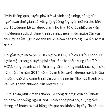
“Mấy tháng qua, tuyến phố trở lại cảnh nhộn nhịp, đông đúc
người sau thời gian dài vắng lặng”, ông Nguyên nói và cho biết
dịp Tết, đường Lê Lợi được trang hoàng, tổ chức nhiều sự kiện
như đường sách, chương trình ca nhạc nên nhiều người đến vui
chơi, mua sắm… giúp doanh thu của cửa hàng tăng 3-4 lần so với
trước.
Dài gần một km từ phố đi bộ Nguyễn Huệ đến chợ Bến Thành, Lê
Lợi là một trong 4 tuyến phố sầm uất bậc nhất trung tâm
TP
HCM
, xung quanh có nhiều trung tâm thương mại, khách sạn, cửa
hàng lớn. Từ năm 2014, từng đoạn trên tuyến đường này bắt đầu
nhường chỗ cho công trình thi công ga ngầm Nhà hát thành phố
và Bến Thành, thuộc dự án Metro số 1.
Suốt 8 năm, khu vực trở thành đại công trường, con phố nhộn
nhịp trở nên vắng người. Nhiều cửa hàng phải hoạt động cầm
chừng, số khác trả mặt bằng dời qua nơi khác vì bị dãy “lô cốt” án