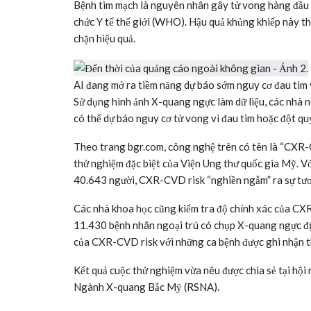
Ðiều thuận lợi là chi phí “lắp đặt” ngoài không gian đ
việc thu nhỏ thiết bị điện tử và tên lửa tái sử dụng. 
bánh nhỏ, còn chi phí phóng tên lửa từ 100 triệu USD
Ðến đây, một vấn đề đặt ra là hiện không có bất cứ đ
gian. Hiện chỉ có Mỹ và Luxembourg cấm phóng tên l
Liệu các nước nên hợp tác đặt ra quy định ngay từ đầu
tài?
AI “soi” đau tim, đột quỵ
Bệnh tim mạch là nguyên nhân gây tử vong hàng đầu t
chức Y tế thế giới (WHO). Hậu quả khủng khiếp này th
chặn hiệu quả.