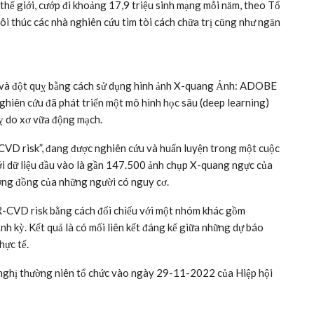
ã giảm rất nhiều và vẫn tiếp tục giảm, nhờ vào sự kết hợp của
Trước đây, vệ tinh to như ôtô nhưng nay chỉ bằng cái lò nướng
 đã giảm còn 10 triệu USD.
iều luật quốc tế hay hiệp ước nào về quảng cáo ngoài không
ửa trên đất nước mình để phục vụ quảng cáo ngoài không gian.
 hay cứ để các phát kiến tự do “bung xõa” rồi mới tính đến chế
hế giới, cướp đi khoảng 17,9 triệu sinh mạng mỗi năm, theo Tổ
ôi thúc các nhà nghiên cứu tìm tòi cách chữa trị cũng như ngăn