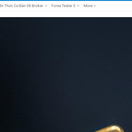
ến Thức Cơ Bản Về Broker
Forex Tester 5
More