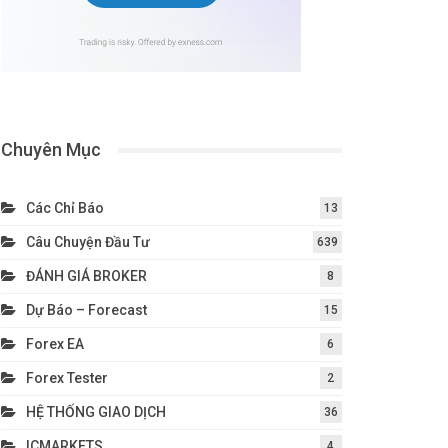
Chuyên Mục
Các Chỉ Báo
13
Câu Chuyện Đầu Tư
639
ĐÁNH GIÁ BROKER
8
Dự Báo – Forecast
15
Forex EA
6
Forex Tester
2
HỆ THỐNG GIAO DỊCH
36
ICMARKETS
4