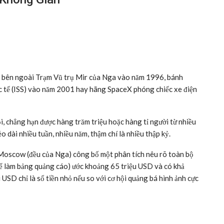
rôi bên ngoài Trạm Vũ trụ Mir của Nga vào năm 1996, bánh
ốc tế (ISS) vào năm 2001 hay hãng SpaceX phóng chiếc xe điện
, chẳng hạn được hàng trăm triệu hoặc hàng tỉ người từ nhiều
 dài nhiều tuần, nhiều năm, thậm chí là nhiều thập kỷ.
 Moscow (đều của Nga) công bố một phân tích nêu rõ toàn bộ
(để làm bảng quảng cáo) ước khoảng 65 triệu USD và có khả
 USD chỉ là số tiền nhỏ nếu so với cơ hội quảng bá hình ảnh cực