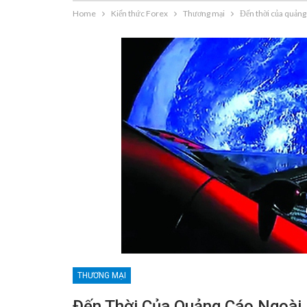
Home
Kiến thức Forex
Thương mại
Đến thời của quảng
THƯƠNG MẠI
Đến Thời Của Quảng Cáo Ngoài