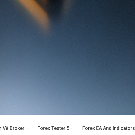
n Về Broker
Forex Tester 5
Forex EA And Indicators