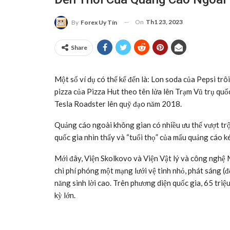
On
Th1 23, 2023
By
Forex Uy Tín
Share
Một số ví dụ có thể kể đến là: Lon soda của Pepsi t
pizza của Pizza Hut theo tên lửa lên Trạm Vũ trụ qu
Tesla Roadster lên quỹ đạo năm 2018.
Quảng cáo ngoài không gian có nhiều ưu thế vượt trội
quốc gia nhìn thấy và “tuổi thọ” của mẩu quảng cáo kéo
Mới đây, Viện Skolkovo và Viện Vật lý và công nghệ
chi phí phóng một mạng lưới vệ tinh nhỏ, phát sáng 
năng sinh lời cao. Trên phương diện quốc gia, 65 triệu
kỳ lớn.