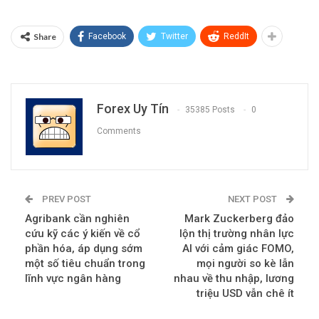
Share
Facebook
Twitter
ReddIt
Forex Uy Tín
35385 Posts
0
Comments
PREV POST
NEXT POST
Agribank cần nghiên
Mark Zuckerberg đảo
cứu kỹ các ý kiến về cổ
lộn thị trường nhân lực
phần hóa, áp dụng sớm
AI với cảm giác FOMO,
một số tiêu chuẩn trong
mọi người so kè lẫn
lĩnh vực ngân hàng
nhau về thu nhập, lương
triệu USD vẫn chê ít