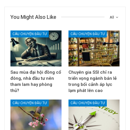
You Might Also Like
All
CÂU CHUYỆN ĐẦU TƯ
CÂU CHUYỆN ĐẦU TƯ
Sau mùa đại hội đồng cổ
Chuyên gia SSI chỉ ra
đông, nhà đầu tư nên
triển vọng ngành bán lẻ
tham lam hay phòng
trong bối cảnh áp lực
thủ?
lạm phát lên cao
CÂU CHUYỆN ĐẦU TƯ
CÂU CHUYỆN ĐẦU TƯ