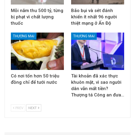
Mỗi năm thu 500 tỷ, từng
Bão bụi và sét đánh
bị phạt vì chất lượng
khiến ít nhất 96 người
thuốc
thiệt mạng ở Ấn Độ
THƯƠNG MẠI
THƯƠNG MẠI
Có nơi tốn hơn 50 triệu
Tài khoản đã xác thực
đồng chỉ để tưới nước
khuôn mặt, vì sao người
dân vẫn mất tiền?
Thượng tá Công an đưa…
PREV
NEXT