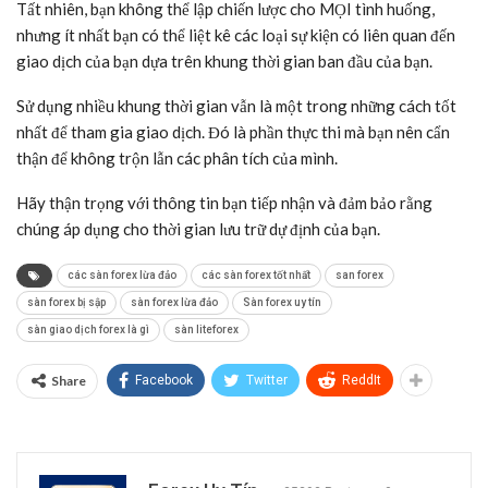
Tất nhiên, bạn không thể lập chiến lược cho MỌI tình huống,
nhưng ít nhất bạn có thể liệt kê các loại sự kiện có liên quan đến
giao dịch của bạn dựa trên khung thời gian ban đầu của bạn.
Sử dụng nhiều khung thời gian vẫn là một trong những cách tốt
nhất để tham gia giao dịch. Đó là phần thực thi mà bạn nên cẩn
thận để không trộn lẫn các phân tích của mình.
Hãy thận trọng với thông tin bạn tiếp nhận và đảm bảo rằng
chúng áp dụng cho thời gian lưu trữ dự định của bạn.
các sàn forex lừa đảo
các sàn forex tốt nhất
san forex
sàn forex bị sập
sàn forex lừa đảo
Sàn forex uy tín
sàn giao dịch forex là gì
sàn liteforex
Share
Facebook
Twitter
ReddIt