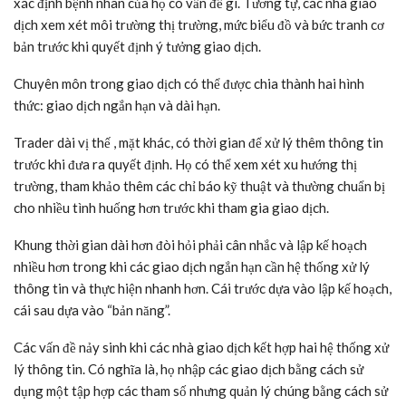
xác định bệnh nhân của họ có vấn đề gì. Tương tự, các nhà giao
dịch xem xét môi trường thị trường, mức biểu đồ và bức tranh cơ
bản trước khi quyết định ý tưởng giao dịch.
Chuyên môn trong giao dịch có thể được chia thành hai hình
thức: giao dịch ngắn hạn và dài hạn.
Trader dài vị thế , mặt khác, có thời gian để xử lý thêm thông tin
trước khi đưa ra quyết định. Họ có thể xem xét xu hướng thị
trường, tham khảo thêm các chỉ báo kỹ thuật và thường chuẩn bị
cho nhiều tình huống hơn trước khi tham gia giao dịch.
Khung thời gian dài hơn đòi hỏi phải cân nhắc và lập kế hoạch
nhiều hơn trong khi các giao dịch ngắn hạn cần hệ thống xử lý
thông tin và thực hiện nhanh hơn. Cái trước dựa vào lập kế hoạch,
cái sau dựa vào “bản năng”.
Các vấn đề nảy sinh khi các nhà giao dịch kết hợp hai hệ thống xử
lý thông tin. Có nghĩa là, họ nhập các giao dịch bằng cách sử
dụng một tập hợp các tham số nhưng quản lý chúng bằng cách sử