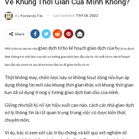
Về Khung Thời Gian Của Mình Không?
Last updated
Th9 18, 2022
By
Forex Uy Tín
Share
giao dịch từ bỏ kế hoạch giao dịch của họ
Một lý do tại sao các nhà
là họ đã có
được thông tin mới làm suy yếu xu hướng giao dịch ban đầu của họ. Họ mất tự tin vào kế hoạch
ban đầu của mình và sau đó tự mình cầm lái để giảm thiểu rủi ro.
Thật không may, chiến lược này sẽ không hoạt động nếu bạn áp
dụng thông tin mới vào khung thời gian khác với khung thời gian
bạn đã sử dụng trong ý tưởng giao dịch ban đầu của mình.
Giống như bất kỳ nỗ lực hiệu suất cao nào, cách các nhà giao dịch
xử lý thông tin là rất quan trọng trong việc có được kiến thức
chuyên môn.
Ví dụ, bác sĩ xem xét các triệu chứng và kết quả xét nghiệm để