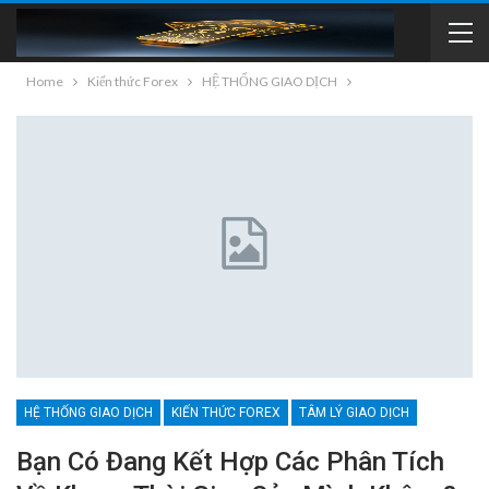
Home
Kiến thức Forex
HỆ THỐNG GIAO DỊCH
HỆ THỐNG GIAO DỊCH
KIẾN THỨC FOREX
TÂM LÝ GIAO DỊCH
Bạn Có Đang Kết Hợp Các Phân Tích