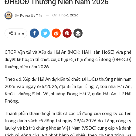
ĐHĐCĐ Thường Niên Năm 2026
On
Th5 6, 2026
By
Forex Uy Tín
Share
CTCP Vận tải và Xếp dỡ Hải An (MCK: HAH, sàn HoSE) vừa phê
duyệt kế hoạch tổ chức cuộc họp Đại hội đồng cổ đông (ĐHĐCĐ)
thường niên năm 2026.
Theo đó, Xếp dỡ Hải An dự kiến tổ chức ĐHĐCĐ thường niên năm
2026 vào ngày 6/6/2026, địa điểm tại Tầng 7, tòa nhà Hải An,
Km2+, đường Đình Vũ, phường Đông Hải 2, quận Hải An, TP.Hải
Phòng.
Thành phần tham dự gồm tất cả các cổ đông của công ty có tên
trong danh sách cổ đông tại ngày 29/4/2026 do Tổng công ty
lưu ký và bù trừ chứng khoán Việt Nam (VSDC) cung cấp và danh
sách cổ đông của đợt phát hành cổ phiếu theo chương trình lựa