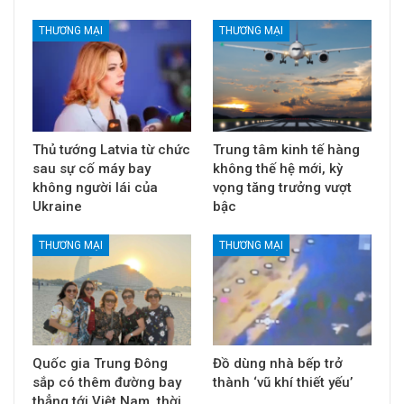
THƯƠNG MẠI
THƯƠNG MẠI
Thủ tướng Latvia từ chức
Trung tâm kinh tế hàng
sau sự cố máy bay
không thế hệ mới, kỳ
không người lái của
vọng tăng trưởng vượt
Ukraine
bậc
THƯƠNG MẠI
THƯƠNG MẠI
Quốc gia Trung Đông
Đồ dùng nhà bếp trở
sắp có thêm đường bay
thành ‘vũ khí thiết yếu’
thẳng tới Việt Nam, thời