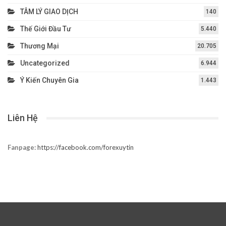
TÂM LÝ GIAO DỊCH
140
Thế Giới Đầu Tư
5.440
Thương Mại
20.705
Uncategorized
6.944
Ý Kiến Chuyên Gia
1.443
Liên Hệ
Fanpage:
https://facebook.com/forexuytin