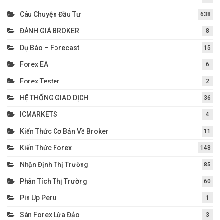
Câu Chuyện Đầu Tư
638
ĐÁNH GIÁ BROKER
8
Dự Báo – Forecast
15
Forex EA
6
Forex Tester
2
HỆ THỐNG GIAO DỊCH
36
ICMARKETS
4
Kiến Thức Cơ Bản Về Broker
11
Kiến Thức Forex
148
Nhận Định Thị Trường
85
Phân Tích Thị Trường
60
Pin Up Peru
1
Sàn Forex Lừa Đảo
3