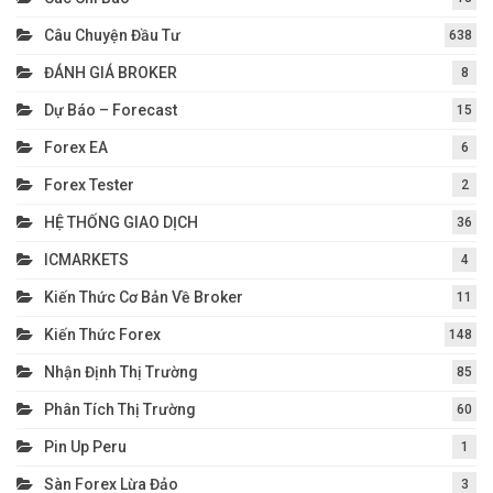
Câu Chuyện Đầu Tư
638
ĐÁNH GIÁ BROKER
8
Dự Báo – Forecast
15
Forex EA
6
Forex Tester
2
HỆ THỐNG GIAO DỊCH
36
ICMARKETS
4
Kiến Thức Cơ Bản Về Broker
11
Kiến Thức Forex
148
Nhận Định Thị Trường
85
Phân Tích Thị Trường
60
Pin Up Peru
1
Sàn Forex Lừa Đảo
3