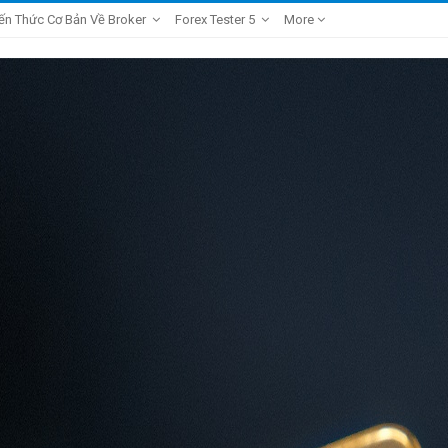
ến Thức Cơ Bản Về Broker
Forex Tester 5
More