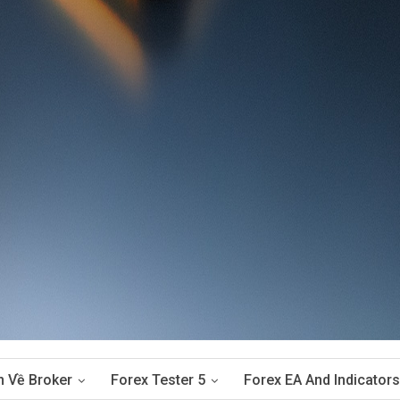
n Về Broker
Forex Tester 5
Forex EA And Indicators