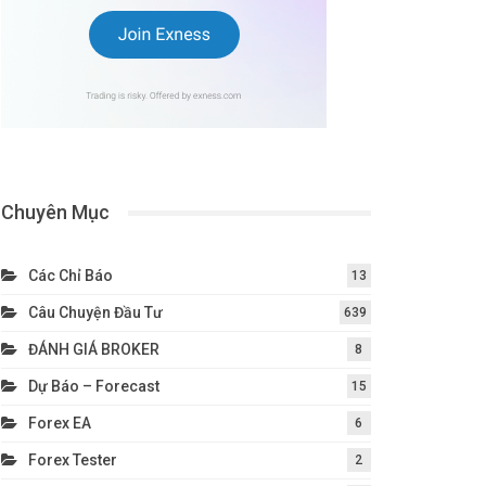
Chuyên Mục
Các Chỉ Báo
13
Câu Chuyện Đầu Tư
639
ĐÁNH GIÁ BROKER
8
Dự Báo – Forecast
15
Forex EA
6
Forex Tester
2