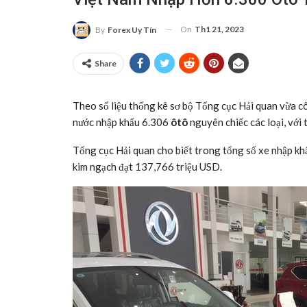
On
Th1 21, 2023
By
Forex Uy Tín
Share
Theo số liệu thống kê sơ bộ Tổng cục Hải quan vừa c
nước nhập khẩu 6.306
ôtô
nguyên chiếc các loại, với
Tổng cục Hải quan cho biết trong tổng số xe nhập kh
kim ngạch đạt 137,766 triệu USD.