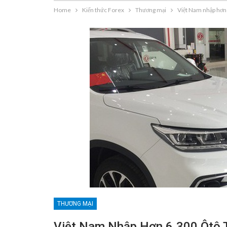
Home
Kiến thức Forex
Thương mại
Việt Nam nhập hơn
THƯƠNG MẠI
Việt Nam Nhập Hơn 6.300 Ôtô 