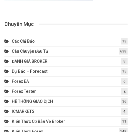
Chuyên Mục
Các Chỉ Báo
13
Câu Chuyện Đầu Tư
638
ĐÁNH GIÁ BROKER
8
Dự Báo – Forecast
15
Forex EA
6
Forex Tester
2
HỆ THỐNG GIAO DỊCH
36
ICMARKETS
4
Kiến Thức Cơ Bản Về Broker
11
Kiến Thức Forex
148