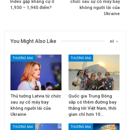
Index gặp kháng cự ở
chức sau sự cố máy bay
1,930 – 1,940 điểm?
không người lái của
Ukraine
You Might Also Like
All
THƯƠNG MẠI
THƯƠNG MẠI
Thủ tướng Latvia từ chức
Quốc gia Trung Đông
sau sự cố máy bay
sắp có thêm đường bay
không người lái của
thẳng tới Việt Nam, thời
Ukraine
gian chỉ hơn 10…
THƯƠNG MẠI
THƯƠNG MẠI