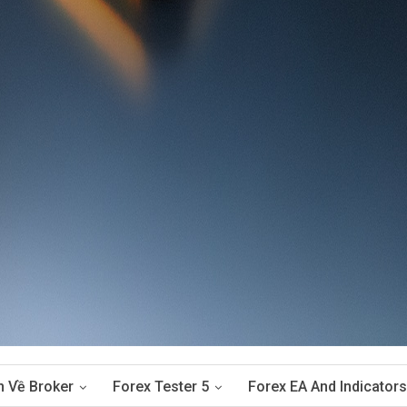
n Về Broker
Forex Tester 5
Forex EA And Indicators