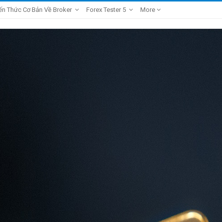
ến Thức Cơ Bản Về Broker
Forex Tester 5
More