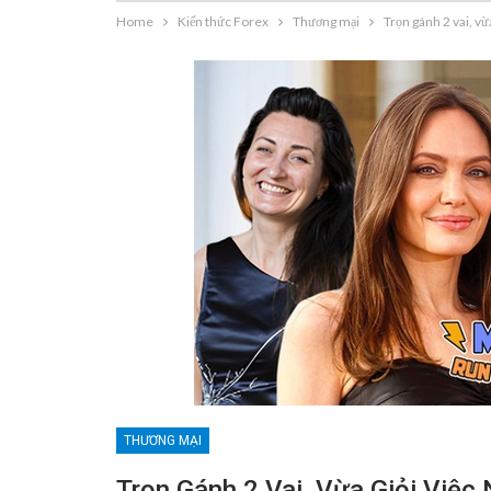
Home
Kiến thức Forex
Thương mại
Trọn gánh 2 vai, vừ
THƯƠNG MẠI
Trọn Gánh 2 Vai, Vừa Giỏi Việ