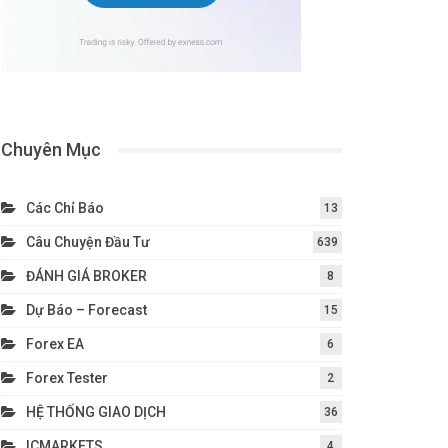
Chuyên Mục
Các Chỉ Báo
13
Câu Chuyện Đầu Tư
639
ĐÁNH GIÁ BROKER
8
Dự Báo – Forecast
15
Forex EA
6
Forex Tester
2
HỆ THỐNG GIAO DỊCH
36
ICMARKETS
4