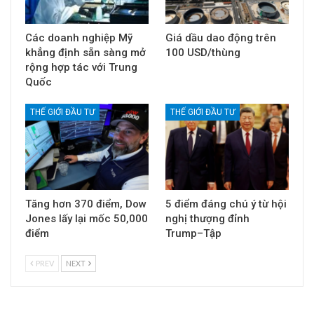
Các doanh nghiệp Mỹ
Giá dầu dao động trên
khẳng định sẵn sàng mở
100 USD/thùng
rộng hợp tác với Trung
Quốc
THẾ GIỚI ĐẦU TƯ
THẾ GIỚI ĐẦU TƯ
Tăng hơn 370 điểm, Dow
5 điểm đáng chú ý từ hội
Jones lấy lại mốc 50,000
nghị thượng đỉnh
điểm
Trump–Tập
PREV
NEXT