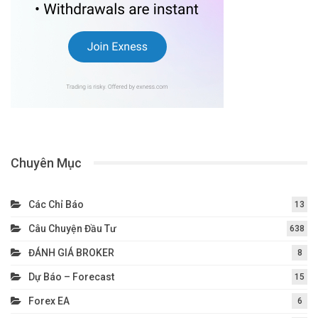
Chuyên Mục
Các Chỉ Báo
13
Câu Chuyện Đầu Tư
638
ĐÁNH GIÁ BROKER
8
Dự Báo – Forecast
15
Forex EA
6