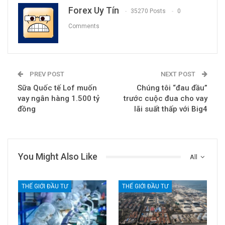
Forex Uy Tín
35270 Posts
0
Comments
PREV POST
NEXT POST
Sữa Quốc tế Lof muốn
Chúng tôi “đau đầu”
vay ngân hàng 1.500 tỷ
trước cuộc đua cho vay
đồng
lãi suất thấp với Big4
You Might Also Like
All
THẾ GIỚI ĐẦU TƯ
THẾ GIỚI ĐẦU TƯ