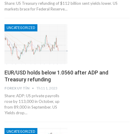
Share: US Treasury refunding of $112 billion sent yields lower. US
markets brace for Federal Reserve…
UNCATEGORIZED
EUR/USD holds below 1.0560 after ADP and
Treasury refunding
FOREX UY TÍN
Th11 1, 2023
Share: ADP: US private payrolls
rose by 113,000 in October, up
from 89,000 in September. US
Yields drop…
UNCATEGORIZED