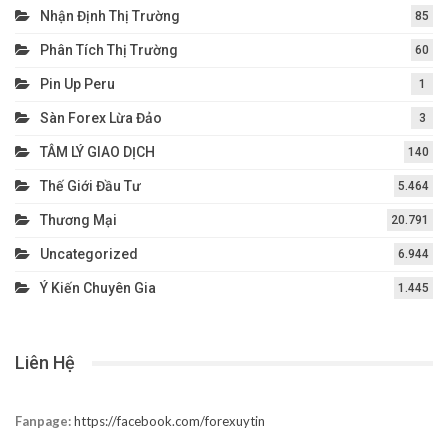
Nhận Định Thị Trường
85
Phân Tích Thị Trường
60
Pin Up Peru
1
Sàn Forex Lừa Đảo
3
TÂM LÝ GIAO DỊCH
140
Thế Giới Đầu Tư
5.464
Thương Mại
20.791
Uncategorized
6.944
Ý Kiến Chuyên Gia
1.445
Liên Hệ
Fanpage:
https://facebook.com/forexuytin