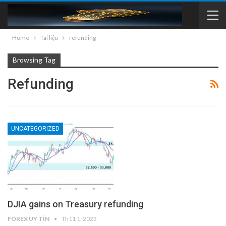
Home
Tài liệu
refunding
Browsing Tag
Refunding
UNCATEGORIZED
DJIA gains on Treasury refunding
FOREX UY TÍN
Th11 1, 2023