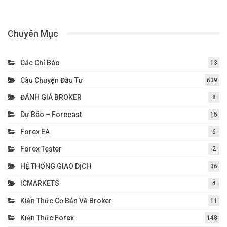
Chuyên Mục
Các Chỉ Báo
13
Câu Chuyện Đầu Tư
639
ĐÁNH GIÁ BROKER
8
Dự Báo – Forecast
15
Forex EA
6
Forex Tester
2
HỆ THỐNG GIAO DỊCH
36
ICMARKETS
4
Kiến Thức Cơ Bản Về Broker
11
Kiến Thức Forex
148