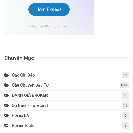
Chuyên Mục
Các Chỉ Báo
13
Câu Chuyện Đầu Tư
638
ĐÁNH GIÁ BROKER
8
Dự Báo – Forecast
15
Forex EA
6
Forex Tester
2