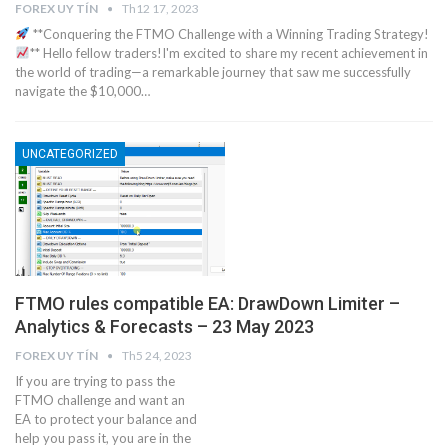
FOREX UY TÍN
Th12 17, 2023
**Conquering the FTMO Challenge with a Winning Trading Strategy!
** Hello fellow traders!I'm excited to share my recent achievement in
the world of trading—a remarkable journey that saw me successfully
navigate the $10,000…
UNCATEGORIZED
FTMO rules compatible EA: DrawDown Limiter –
Analytics & Forecasts – 23 May 2023
FOREX UY TÍN
Th5 24, 2023
If you are trying to pass the
FTMO challenge and want an
EA to protect your balance and
help you pass it, you are in the