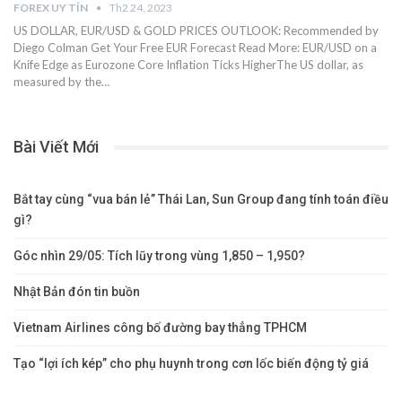
FOREX UY TÍN
Th2 24, 2023
US DOLLAR, EUR/USD & GOLD PRICES OUTLOOK: Recommended by
Diego Colman Get Your Free EUR Forecast Read More: EUR/USD on a
Knife Edge as Eurozone Core Inflation Ticks HigherThe US dollar, as
measured by the…
Bài Viết Mới
Bắt tay cùng “vua bán lẻ” Thái Lan, Sun Group đang tính toán điều
gì?
Góc nhìn 29/05: Tích lũy trong vùng 1,850 – 1,950?
Nhật Bản đón tin buồn
Vietnam Airlines công bố đường bay thẳng TPHCM
Tạo “lợi ích kép” cho phụ huynh trong cơn lốc biến động tỷ giá