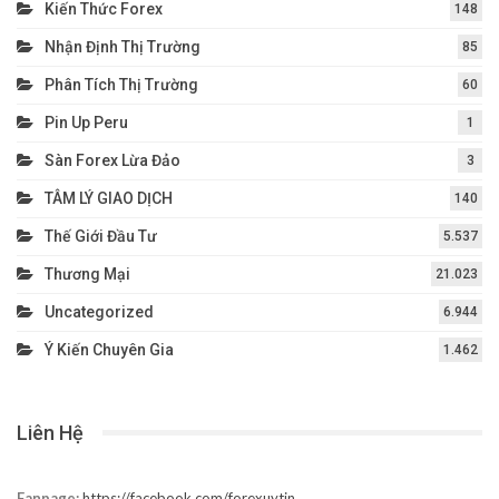
Kiến Thức Forex
148
Nhận Định Thị Trường
85
Phân Tích Thị Trường
60
Pin Up Peru
1
Sàn Forex Lừa Đảo
3
TÂM LÝ GIAO DỊCH
140
Thế Giới Đầu Tư
5.537
Thương Mại
21.023
Uncategorized
6.944
Ý Kiến Chuyên Gia
1.462
Liên Hệ
Fanpage:
https://facebook.com/forexuytin