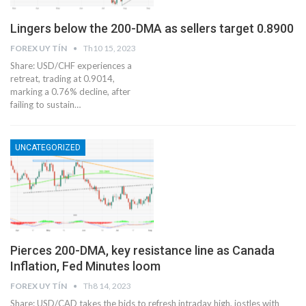
Lingers below the 200-DMA as sellers target 0.8900
FOREX UY TÍN
Th10 15, 2023
Share: USD/CHF experiences a
retreat, trading at 0.9014,
marking a 0.76% decline, after
failing to sustain…
UNCATEGORIZED
Pierces 200-DMA, key resistance line as Canada
Inflation, Fed Minutes loom
FOREX UY TÍN
Th8 14, 2023
Share: USD/CAD takes the bids to refresh intraday high, jostles with