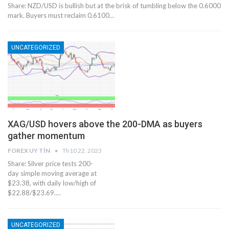
Share: NZD/USD is bullish but at the brisk of tumbling below the 0.6000
mark. Buyers must reclaim 0.6100…
UNCATEGORIZED
XAG/USD hovers above the 200-DMA as buyers
gather momentum
FOREX UY TÍN
Th10 22, 2023
Share: Silver price tests 200-
day simple moving average at
$23.38, with daily low/high of
$22.88/$23.69.…
UNCATEGORIZED