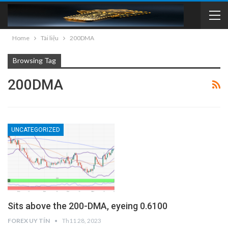
Home
Tài liệu
200DMA
Browsing Tag
200DMA
UNCATEGORIZED
Sits above the 200-DMA, eyeing 0.6100
FOREX UY TÍN
Th11 28, 2023