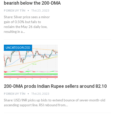
bearish below the 200-DMA
FOREX UY TÍN
Th6 25, 2023
Share: Silver price sees a minor
gain of 0.50% but fails to
reclaim the May 26 daily low,
resulting in a…
UNCATEGORIZED
200-DMA prods Indian Rupee sellers around 82.10
FOREX UY TÍN
Th6 20, 2023
Share: USD/INR picks up bids to extend bounce of seven-month-old
ascending support line. RSI rebound from…