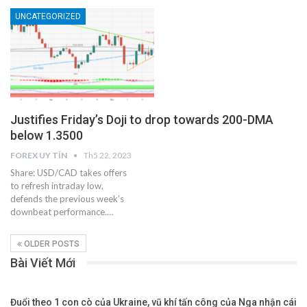
UNCATEGORIZED
Justifies Friday’s Doji to drop towards 200-DMA
below 1.3500
FOREX UY TÍN
Th5 22, 2023
Share: USD/CAD takes offers
to refresh intraday low,
defends the previous week’s
downbeat performance.…
OLDER POSTS
Bài Viết Mới
Đuổi theo 1 con cò của Ukraine, vũ khí tấn công của Nga nhận cái