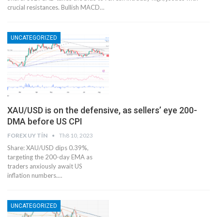
crucial resistances. Bullish MACD…
UNCATEGORIZED
XAU/USD is on the defensive, as sellers’ eye 200-
DMA before US CPI
FOREX UY TÍN
Th8 10, 2023
Share: XAU/USD dips 0.39%,
targeting the 200-day EMA as
traders anxiously await US
inflation numbers.…
UNCATEGORIZED