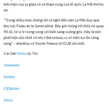
biểu hiện của sự giàu có và tham vọng của đế quốc La Mã thời kỳ
đó.
“Trong nhiều năm, chúng tôi cứ nghĩ diễn đàn La Mã chạy qua
khu vực Palau de la Generalitat. Bây giờ chúng tôi thấy nó quay
90 độ, từ vị trí song song với biển sang vuông góc. Đây là một
phát hiện độc nhất vô nhị ở Barcelona, cả về niên đại lẫn công
năng” – nhà khảo cổ Xavier Maese từ ICUB cho biết.
Các Sàn
forex
Uy Tín:
Icmarkets
Exness
IQOption
Deriv