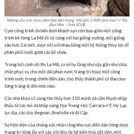
Những cấu trúc được phơi bày bên trong “thế giới 2.000 năm tuổi” ở Tây
Ban Nha – Ảnh: ICUB
Cụm công trình ẩn bên dưới khách sạn còn bao gồm một công
trình bê tông La Mã đồ sộ cùng với hai giếng vuông, mỗi giếng
sâu hơn 2,6 mét, được nối với nhau bằng một hệ thống thủy lực để
phân phối nước giữa các bể chứa.
Trong bối cảnh đô thị La Mã, cơ sở hạ tầng như vậy gần như chắc
chắn phục vụ cho một đài phun nước trang trí hoặc một công
trình nước trong chính diễn đàn, cho thấy thành phố cổ Barcino
từng tráng lệ đến mức nào.
Các nhà khảo cổ cũng tìm thấy hơn 150 mảnh đá cẩm thạch nhập
khẩu từ các mỏ đá khắp vùng Địa Trung Hải: Carrara ở Ý, Hy Lạp
lục địa, các đảo Aegean, Anatolia và Ai Cập.
Sự hiện diện của chúng xác nhận rằng khu vực diễn đàn từng được
trang trí lộng lẫy với các vật liệu ốp lát kiến trúc đắt tiền, một