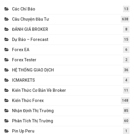
Các Chỉ Báo
13
Câu Chuyện Đầu Tư
638
ĐÁNH GIÁ BROKER
8
Dự Báo – Forecast
15
Forex EA
6
Forex Tester
2
HỆ THỐNG GIAO DỊCH
36
ICMARKETS
4
Kiến Thức Cơ Bản Về Broker
11
Kiến Thức Forex
148
Nhận Định Thị Trường
85
Phân Tích Thị Trường
60
Pin Up Peru
1