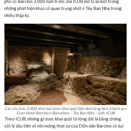
phố cổ Barcino 2.000 năm trước, mà ICUB mô tả là một trong
những phát hiện khảo cổ quan trọng nhất ở Tây Ban Nha trong
nhiều thập kỷ.
Các cấu trúc 2.000 năm tuổi được khai quật bên dưới tầng hầm khách sạn
Gran Hotel Barcino ở Barcelona – Tây Ban Nha – Ảnh: ICUB
Theo ICUB, những gì được khai quật từ lòng đất là bằng chứng
vật lý đầu tiên về nền móng thực sự của Diễn đàn Barcino cổ đại