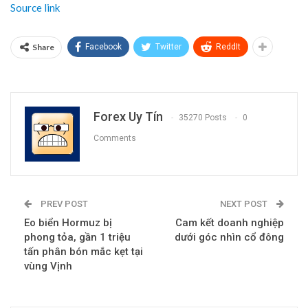
Source link
Share
Facebook
Twitter
ReddIt
Forex Uy Tín
35270 Posts
0
Comments
PREV POST
NEXT POST
Eo biển Hormuz bị
Cam kết doanh nghiệp
phong tỏa, gần 1 triệu
dưới góc nhìn cổ đông
tấn phân bón mắc kẹt tại
vùng Vịnh