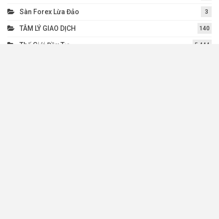
Sàn Forex Lừa Đảo
3
TÂM LÝ GIAO DỊCH
140
Thế Giới Đầu Tư
5.444
Thương Mại
20.716
Uncategorized
6.944
Ý Kiến Chuyên Gia
1.443
Liên Hệ
Fanpage:
https://facebook.com/forexuytin