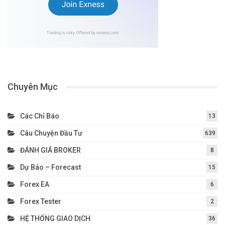
Chuyên Mục
Các Chỉ Báo
13
Câu Chuyện Đầu Tư
639
ĐÁNH GIÁ BROKER
8
Dự Báo – Forecast
15
Forex EA
6
Forex Tester
2
HỆ THỐNG GIAO DỊCH
36