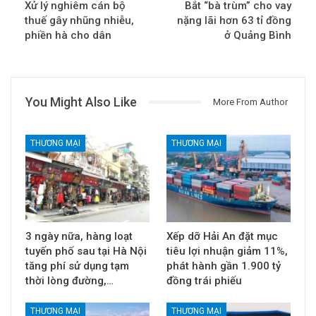
Xử lý nghiêm cán bộ
Bắt “bà trùm” cho vay
thuế gây nhũng nhiễu,
nặng lãi hơn 63 tỉ đồng
phiền hà cho dân
ở Quảng Bình
You Might Also Like
More From Author
THƯƠNG MẠI
THƯƠNG MẠI
3 ngày nữa, hàng loạt
Xếp dỡ Hải An đặt mục
tuyến phố sau tại Hà Nội
tiêu lợi nhuận giảm 11%,
tăng phí sử dụng tạm
phát hành gần 1.900 tỷ
thời lòng đường,…
đồng trái phiếu
THƯƠNG MẠI
THƯƠNG MẠI