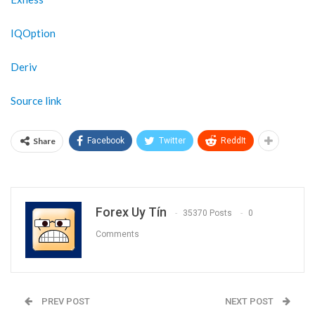
IQOption
Deriv
Source link
Share
Facebook
Twitter
ReddIt
Forex Uy Tín
35370 Posts
0
Comments
PREV POST
NEXT POST