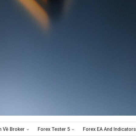
n Về Broker
Forex Tester 5
Forex EA And Indicators