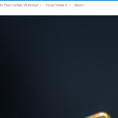
ến Thức Cơ Bản Về Broker
Forex Tester 5
More