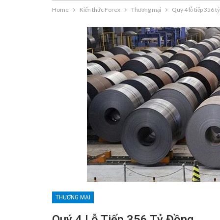
Home
Kiến thức Forex
Thương mại
Quý 4 lỗ tiếp 356 t
THƯƠNG MẠI
Quý 4 Lỗ Tiếp 356 Tỷ Đồng