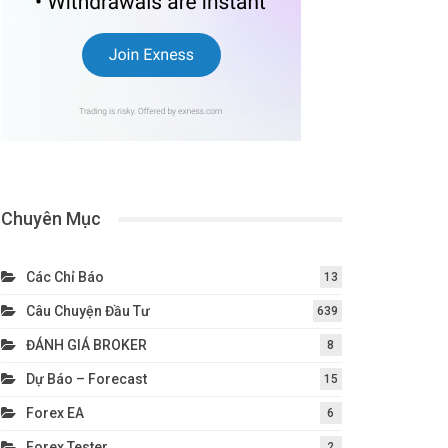
Chuyên Mục
Các Chỉ Báo
13
Câu Chuyện Đầu Tư
639
ĐÁNH GIÁ BROKER
8
Dự Báo – Forecast
15
Forex EA
6
Forex Tester
2