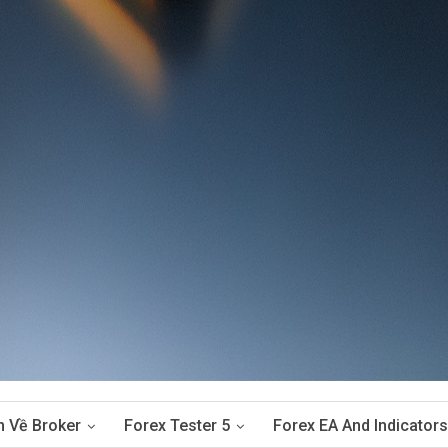
n Về Broker
Forex Tester 5
Forex EA And Indicators