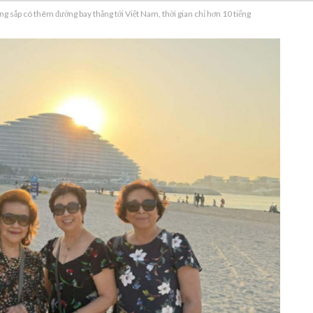
g sắp có thêm đường bay thẳng tới Việt Nam, thời gian chỉ hơn 10 tiếng