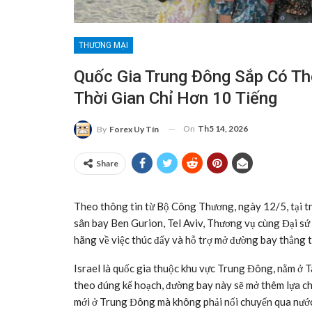
THƯƠNG MẠI
Quốc Gia Trung Đông Sắp Có T
Thời Gian Chỉ Hơn 10 Tiếng
On
Th5 14, 2026
By
Forex Uy Tín
Share
Theo thông tin từ Bộ Công Thương, ngày 12/5, tại t
sân bay Ben Gurion, Tel Aviv, Thương vụ cùng Đại sứ 
hãng về việc thúc đẩy và hỗ trợ mở đường bay thẳng từ
Israel là quốc gia thuộc khu vực Trung Đông, nằm ở T
theo đúng kế hoạch, đường bay này sẽ mở thêm lựa c
mới ở Trung Đông mà không phải nối chuyến qua nước