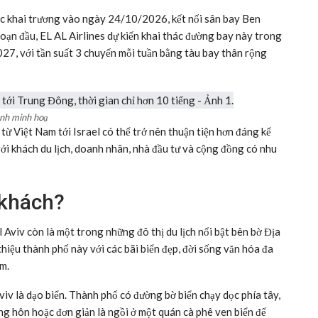
ợc khai trương vào ngày 24/10/2026, kết nối sân bay Ben
đoạn đầu, EL AL Airlines dự kiến khai thác đường bay này trong
7, với tần suất 3 chuyến mỗi tuần bằng tàu bay thân rộng
nh minh hoạ
 từ Việt Nam tới Israel có thể trở nên thuận tiện hơn đáng kể
với khách du lịch, doanh nhân, nhà đầu tư và cộng đồng có nhu
 khách?
l Aviv còn là một trong những đô thị du lịch nổi bật bên bờ Địa
thiệu thành phố này với các bãi biển đẹp, đời sống văn hóa đa
m.
viv là dạo biển. Thành phố có đường bờ biển chạy dọc phía tây,
àng hôn hoặc đơn giản là ngồi ở một quán cà phê ven biển để