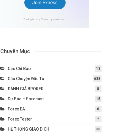
Chuyên Mục
Các Chỉ Báo
13
Câu Chuyện Đầu Tư
638
ĐÁNH GIÁ BROKER
8
Dự Báo – Forecast
15
Forex EA
6
Forex Tester
2
HỆ THỐNG GIAO DỊCH
36