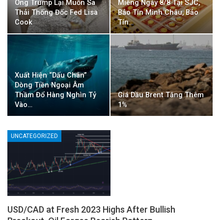
Ông Trump Lại Muốn Sa
Miếng Ngày 8/8 Tại SJC,
Thải Thống Đốc Fed Lisa
Bảo Tín Minh Châu, Bảo
Cook
Tín…
Xuất Hiện “dấu Chân”
Dòng Tiền Ngoại Âm
Thầm Đổ Hàng Nghìn Tỷ
Giá Dầu Brent Tăng Thêm
Vào…
1%
UNCATEGORIZED
USD/CAD at Fresh 2023 Highs After Bullish