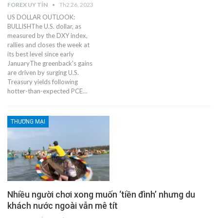
FOREX UY TÍN
Th2 26, 2023
US DOLLAR OUTLOOK:
BULLISHThe U.S. dollar, as
measured by the DXY index,
rallies and closes the week at
its best level since early
JanuaryThe greenback's gains
are driven by surging U.S.
Treasury yields following
hotter-than-expected PCE…
THƯƠNG MẠI
Nhiều người chơi xong muốn ‘tiền đình’ nhưng du
khách nước ngoài vẫn mê tít