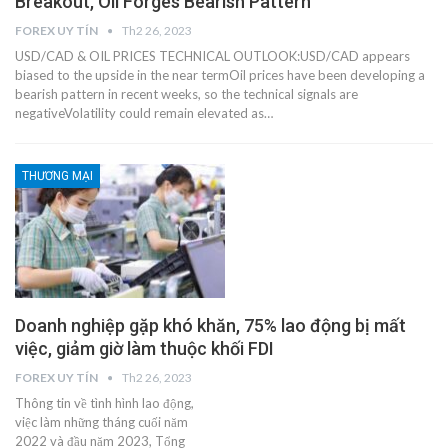
Breakout, Oil Forges Bearish Pattern
FOREX UY TÍN
Th2 26, 2023
USD/CAD & OIL PRICES TECHNICAL OUTLOOK:USD/CAD appears
biased to the upside in the near termOil prices have been developing a
bearish pattern in recent weeks, so the technical signals are
negativeVolatility could remain elevated as…
THƯƠNG MẠI
Doanh nghiệp gặp khó khăn, 75% lao động bị mất
việc, giảm giờ làm thuộc khối FDI
FOREX UY TÍN
Th2 26, 2023
Thông tin về tình hình lao động,
việc làm những tháng cuối năm
2022 và đầu năm 2023, Tổng