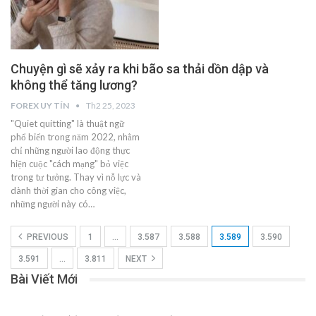
Chuyện gì sẽ xảy ra khi bão sa thải dồn dập và
không thể tăng lương?
FOREX UY TÍN
Th2 25, 2023
"Quiet quitting" là thuật ngữ
phổ biến trong năm 2022, nhằm
chỉ những người lao động thực
hiện cuộc "cách mạng" bỏ việc
trong tư tưởng. Thay vì nỗ lực và
dành thời gian cho công việc,
những người này có…
PREVIOUS
1
…
3.587
3.588
3.589
3.590
3.591
…
3.811
NEXT
Bài Viết Mới