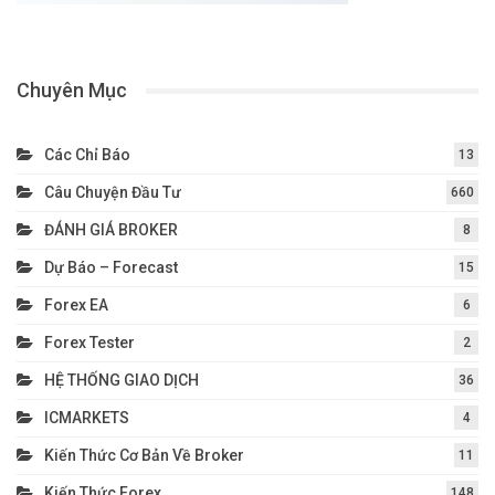
Chuyên Mục
Các Chỉ Báo
13
Câu Chuyện Đầu Tư
660
ĐÁNH GIÁ BROKER
8
Dự Báo – Forecast
15
Forex EA
6
Forex Tester
2
HỆ THỐNG GIAO DỊCH
36
ICMARKETS
4
Kiến Thức Cơ Bản Về Broker
11
Kiến Thức Forex
148