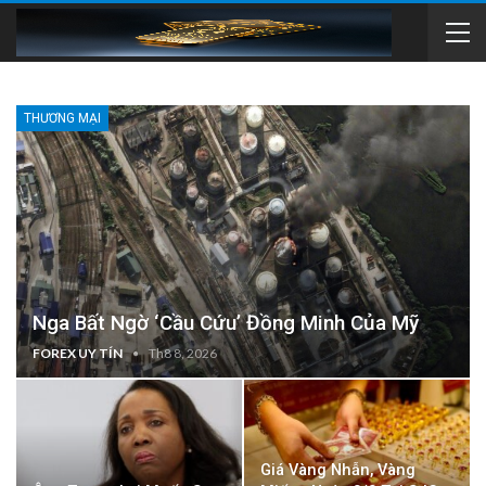
THƯƠNG MẠI
Nga Bất Ngờ ‘cầu Cứu’ Đồng Minh Của Mỹ
FOREX UY TÍN
Th8 8, 2026
Giá Vàng Nhẫn, Vàng