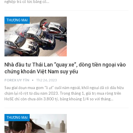
nghiệp trả cổ tức bằng cổ…
THƯƠNG MẠI
Nhà đầu tư Thái Lan “quay xe”, dòng tiền ngoại vào
chứng khoán Việt Nam suy yếu
FOREX UY TÍN
Th2 26, 2023
Sau giai đoạn mua gom “ồ ạt” cuối năm ngoái, khối ngoại đã có dấu hiệu
chậm lại rõ rệt từ đầu năm 2023. Trong tháng 1, giá trị mua ròng trên
HoSE chỉ còn chưa đến 3.800 tỷ, bằng khoảng 1/4 so với tháng…
THƯƠNG MẠI