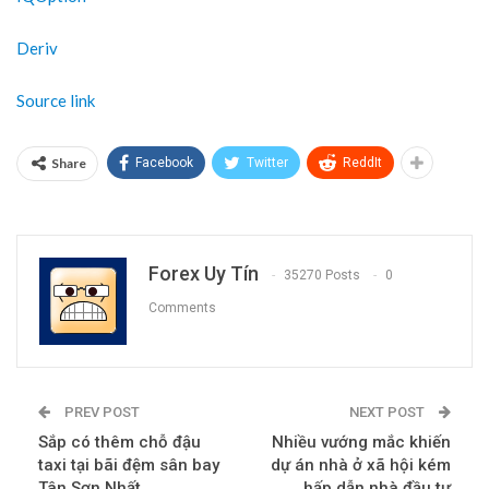
Deriv
Source link
Share
Facebook
Twitter
ReddIt
Forex Uy Tín
35270 Posts
0
Comments
PREV POST
NEXT POST
Sắp có thêm chỗ đậu
Nhiều vướng mắc khiến
taxi tại bãi đệm sân bay
dự án nhà ở xã hội kém
Tân Sơn Nhất
hấp dẫn nhà đầu tư