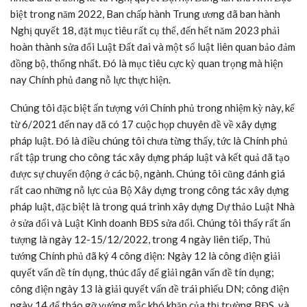
biệt trong năm 2022, Ban chấp hành Trung ương đã ban hành
Nghị quyết 18, đặt mục tiêu rất cụ thể, đến hết năm 2023 phải
hoàn thành sửa đổi Luật Đất đai và một số luật liên quan bảo đảm
đồng bộ, thống nhất. Đó là mục tiêu cực kỳ quan trọng mà hiện
nay Chính phủ đang nỗ lực thực hiện.
Chúng tôi đặc biệt ấn tượng với Chính phủ trong nhiệm kỳ này, kể
từ 6/2021 đến nay đã có 17 cuộc họp chuyên đề về xây dựng
pháp luật. Đó là điều chúng tôi chưa từng thấy, tức là Chính phủ
rất tập trung cho công tác xây dựng pháp luật và kết quả đã tạo
được sự chuyển động ở các bộ, ngành. Chúng tôi cũng đánh giá
rất cao những nỗ lực của Bộ Xây dựng trong công tác xây dựng
pháp luật, đặc biệt là trong quá trình xây dựng Dự thảo Luật Nhà
ở sửa đổi và Luật Kinh doanh BĐS sửa đổi. Chúng tôi thấy rất ấn
tượng là ngày 12-15/12/2022, trong 4 ngày liên tiếp, Thủ
tướng Chính phủ đã ký 4 công điện: Ngày 12 là công điện giải
quyết vấn đề tín dụng, thúc đẩy để giải ngân vấn đề tín dụng;
công điện ngày 13 là giải quyết vấn đề trái phiếu DN; công điện
ngày 14 để tháo gỡ vướng mắc khó khăn của thị trường BĐS, và