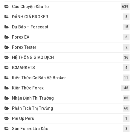
Câu Chuyện Đầu Tư
639
ĐÁNH GIÁ BROKER
8
Dự Báo – Forecast
15
Forex EA
6
Forex Tester
2
HỆ THỐNG GIAO DỊCH
36
ICMARKETS
4
Kiến Thức Cơ Bản Về Broker
11
Kiến Thức Forex
148
Nhận Định Thị Trường
85
Phân Tích Thị Trường
60
Pin Up Peru
1
Sàn Forex Lừa Đảo
3