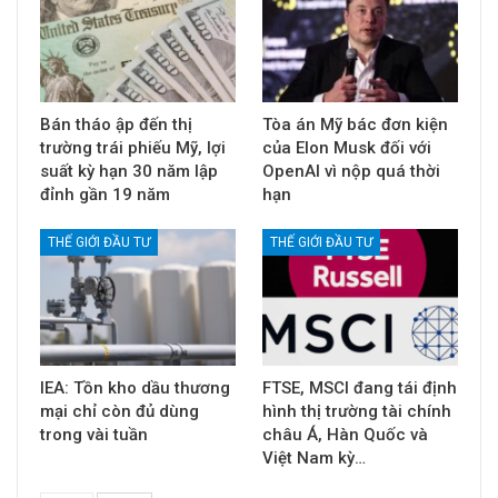
Bán tháo ập đến thị
Tòa án Mỹ bác đơn kiện
trường trái phiếu Mỹ, lợi
của Elon Musk đối với
suất kỳ hạn 30 năm lập
OpenAI vì nộp quá thời
đỉnh gần 19 năm
hạn
THẾ GIỚI ĐẦU TƯ
THẾ GIỚI ĐẦU TƯ
IEA: Tồn kho dầu thương
FTSE, MSCI đang tái định
mại chỉ còn đủ dùng
hình thị trường tài chính
trong vài tuần
châu Á, Hàn Quốc và
Việt Nam kỳ…