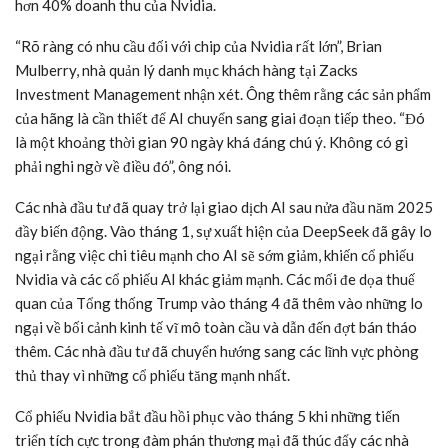
hơn 40% doanh thu của Nvidia.
“Rõ ràng có nhu cầu đối với chip của Nvidia rất lớn”, Brian
Mulberry, nhà quản lý danh mục khách hàng tại Zacks
Investment Management nhận xét. Ông thêm rằng các sản phẩm
của hãng là cần thiết để AI chuyển sang giai đoạn tiếp theo. “Đó
là một khoảng thời gian 90 ngày khá đáng chú ý. Không có gì
phải nghi ngờ về điều đó”, ông nói.
Các nhà đầu tư đã quay trở lại giao dịch AI sau nửa đầu năm 2025
đầy biến động. Vào tháng 1, sự xuất hiện của DeepSeek đã gây lo
ngại rằng việc chi tiêu mạnh cho AI sẽ sớm giảm, khiến cổ phiếu
Nvidia và các cổ phiếu AI khác giảm mạnh. Các mối đe dọa thuế
quan của Tổng thống Trump vào tháng 4 đã thêm vào những lo
ngại về bối cảnh kinh tế vĩ mô toàn cầu và dẫn đến đợt bán tháo
thêm. Các nhà đầu tư đã chuyển hướng sang các lĩnh vực phòng
thủ thay vì những cổ phiếu tăng mạnh nhất.
Cổ phiếu Nvidia bắt đầu hồi phục vào tháng 5 khi những tiến
triển tích cực trong đàm phán thương mại đã thúc đẩy các nhà