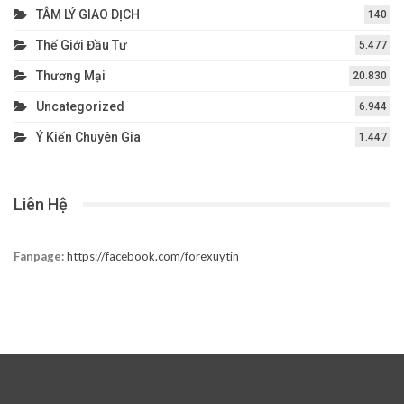
TÂM LÝ GIAO DỊCH
140
Thế Giới Đầu Tư
5.477
Thương Mại
20.830
Uncategorized
6.944
Ý Kiến Chuyên Gia
1.447
Liên Hệ
Fanpage:
https://facebook.com/forexuytin