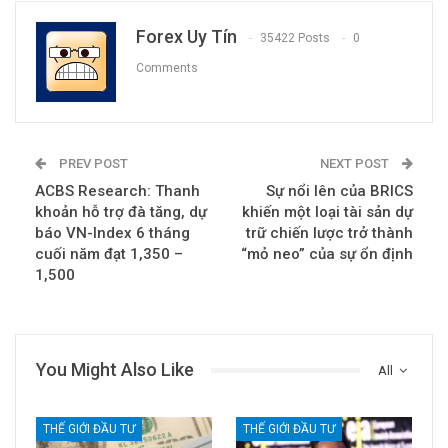
Forex Uy Tín
35422 Posts
0
Comments
PREV POST
NEXT POST
ACBS Research: Thanh
Sự nổi lên của BRICS
khoản hỗ trợ đà tăng, dự
khiến một loại tài sản dự
báo VN-Index 6 tháng
trữ chiến lược trở thành
cuối năm đạt 1,350 –
“mỏ neo” của sự ổn định
1,500
You Might Also Like
All
THẾ GIỚI ĐẦU TƯ
THẾ GIỚI ĐẦU TƯ