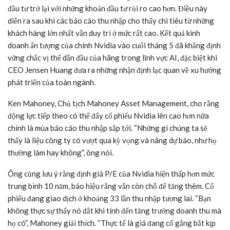
đầu tư trở lại với những khoản đầu tư rủi ro cao hơn. Điều này
diễn ra sau khi các báo cáo thu nhập cho thấy chi tiêu từ những
khách hàng lớn nhất vẫn duy trì ở mức rất cao. Kết quả kinh
doanh ấn tượng của chính Nvidia vào cuối tháng 5 đã khẳng định
vững chắc vị thế dẫn đầu của hãng trong lĩnh vực AI, đặc biệt khi
CEO
Jensen Huang đưa ra những nhận định lạc quan về xu hướng
phát triển của toàn ngành.
Ken Mahoney, Chủ tịch Mahoney Asset Management, cho rằng
động lực tiếp theo có thể đẩy cổ phiếu Nvidia lên cao hơn nữa
chính là mùa báo cáo thu nhập sắp tới. “Những gì chúng ta sẽ
thấy là liệu công ty có vượt qua kỳ vọng và nâng dự báo, như họ
thường làm hay không”, ông nói.
Ông cũng lưu ý rằng định giá P/E của Nvidia hiện thấp hơn mức
trung bình 10 năm, báo hiệu rằng vẫn còn chỗ để tăng thêm. Cổ
phiếu đang giao dịch ở khoảng 33 lần thu nhập tương lai. “Bạn
không thực sự thấy nó đắt khi tính đến tăng trưởng doanh thu mà
họ có”, Mahoney giải thích. “Thực tế là giá đang cố gắng bắt kịp