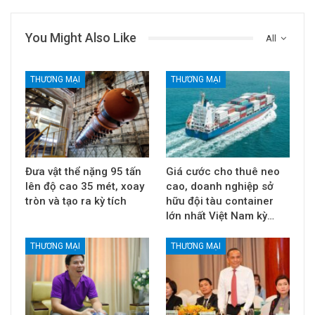
You Might Also Like
All
THƯƠNG MẠI
THƯƠNG MẠI
Đưa vật thể nặng 95 tấn
Giá cước cho thuê neo
lên độ cao 35 mét, xoay
cao, doanh nghiệp sở
tròn và tạo ra kỳ tích
hữu đội tàu container
lớn nhất Việt Nam kỳ…
THƯƠNG MẠI
THƯƠNG MẠI