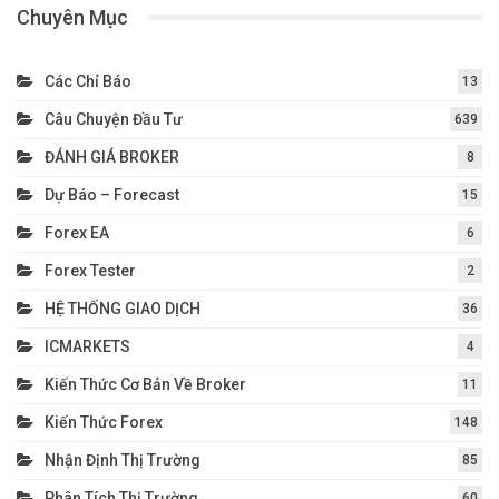
Chuyên Mục
Các Chỉ Báo
13
Câu Chuyện Đầu Tư
639
ĐÁNH GIÁ BROKER
8
Dự Báo – Forecast
15
Forex EA
6
Forex Tester
2
HỆ THỐNG GIAO DỊCH
36
ICMARKETS
4
Kiến Thức Cơ Bản Về Broker
11
Kiến Thức Forex
148
Nhận Định Thị Trường
85
Phân Tích Thị Trường
60