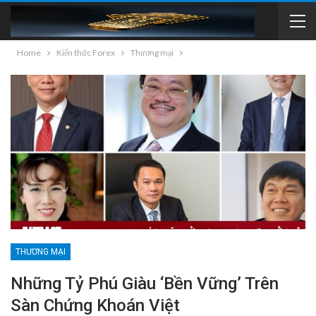
Home
Kiến thức Forex
Thương mại
THƯƠNG MẠI
Những Tỷ Phú Giàu ‘bền Vững’ Trên
Sàn Chứng Khoán Việt