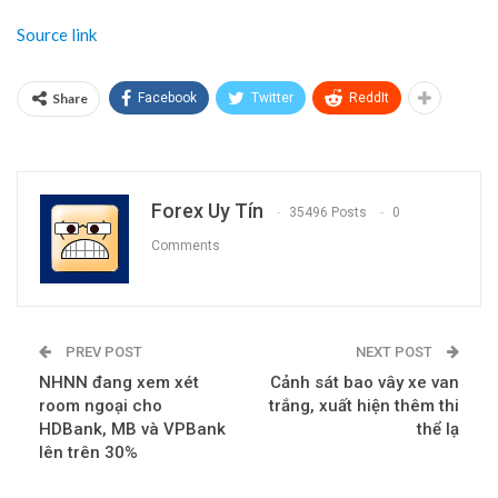
Source link
Share
Facebook
Twitter
ReddIt
Forex Uy Tín
35496 Posts
0
Comments
PREV POST
NEXT POST
NHNN đang xem xét
Cảnh sát bao vây xe van
room ngoại cho
trắng, xuất hiện thêm thi
HDBank, MB và VPBank
thể lạ
lên trên 30%