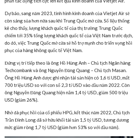
phần tác động tích cực lên kết quả kinh doanh của Vietjet Air.
Dự báo, sang năm 2023, tình hình kinh doanh của Vietjet Air sẽ
còn sáng sủa hơn nữa sau khi Trung Quốc mở cửa. Số liệu thống
kê cho thấy, lượng khách quốc tế của thị trường Trung Quốc
chiếm tới 35% tổng lượng khách quốc tế của Việt Nam trước dịch,
do đó, việc Trung Quốc mở cửa sẽ hỗ trợ mạnh cho triển vọng hồi
phục của hàng không quốc tế Việt Nam.
Đứng vị trí tiếp theo là ông Hồ Hùng Anh – Chủ tịch Ngân hàng
Techcombank và ông Nguyễn Đăng Quang – Chủ tịch Masan.
Ông Hồ Hùng Anh được ghi nhận tài sản hiện có 1,6 tỉ USD, mất
700 triệu USD so với con số 2,3 tỉ USD vào đầu năm 2022. Còn
ông Nguyễn Đăng Quang hiện nắm 1,4 tỷ USD, giảm 500 triệu
USD (giảm 26%).
Nhờ đà phục hồi của cổ phiếu HPG, kết thúc năm 2022, Chủ tịch
Trần Đình Long đã sở hữu khối tài sản 1,5 tỷ USD, tương đương
mức giảm ròng 1,7 tỷ USD (giảm hơn 53% so với đầu năm).