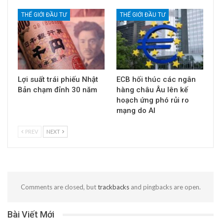
THẾ GIỚI ĐẦU TƯ
THẾ GIỚI ĐẦU TƯ
Lợi suất trái phiếu Nhật
ECB hối thúc các ngân
Bản chạm đỉnh 30 năm
hàng châu Âu lên kế
hoạch ứng phó rủi ro
mạng do AI
PREV
NEXT
Comments are closed, but
trackbacks
and pingbacks are open.
Bài Viết Mới