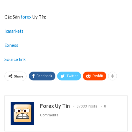
Các Sàn
forex
Uy Tín:
Icmarkets
Exness
Source link
Share
Facebook
Twitter
ReddIt
Forex Uy Tín
37033 Posts
0
Comments