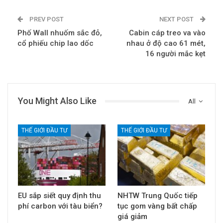
PREV POST
NEXT POST
Phố Wall nhuốm sắc đỏ,
Cabin cáp treo va vào
cổ phiếu chip lao dốc
nhau ở độ cao 61 mét,
16 người mắc kẹt
You Might Also Like
All
THẾ GIỚI ĐẦU TƯ
THẾ GIỚI ĐẦU TƯ
EU sắp siết quy định thu
NHTW Trung Quốc tiếp
phí carbon với tàu biển?
tục gom vàng bất chấp
giá giảm