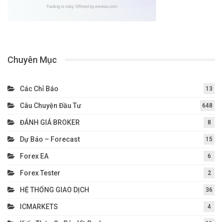
Chuyên Mục
Các Chỉ Báo
13
Câu Chuyện Đầu Tư
648
ĐÁNH GIÁ BROKER
8
Dự Báo – Forecast
15
Forex EA
6
Forex Tester
2
HỆ THỐNG GIAO DỊCH
36
ICMARKETS
4