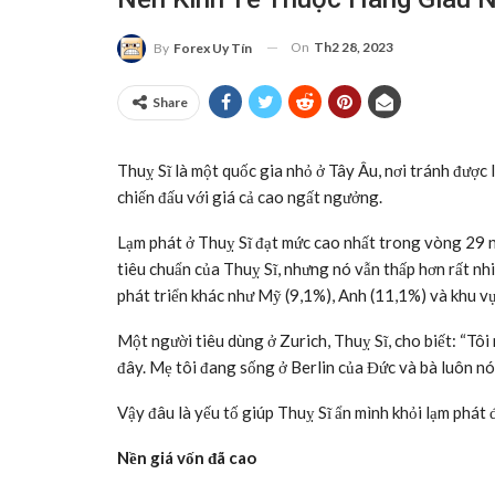
On
Th2 28, 2023
By
Forex Uy Tín
Share
Thuỵ Sĩ là một quốc gia nhỏ ở Tây Âu, nơi tránh được 
chiến đấu với giá cả cao ngất ngưởng.
Lạm phát ở Thuỵ Sĩ đạt mức cao nhất trong vòng 29 n
tiêu chuẩn của Thuỵ Sĩ, nhưng nó vẫn thấp hơn rất nhiề
phát triển khác như Mỹ (9,1%), Anh (11,1%) và khu v
Một người tiêu dùng ở Zurich, Thuỵ Sĩ, cho biết: “Tôi
đây. Mẹ tôi đang sống ở Berlin của Đức và bà luôn nó
Vậy đâu là yếu tố giúp Thuỵ Sĩ ẩn mình khỏi lạm phát 
Nền giá vốn đã cao