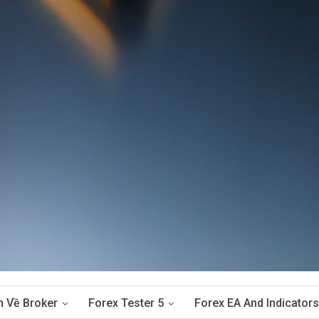
n Về Broker
Forex Tester 5
Forex EA And Indicators