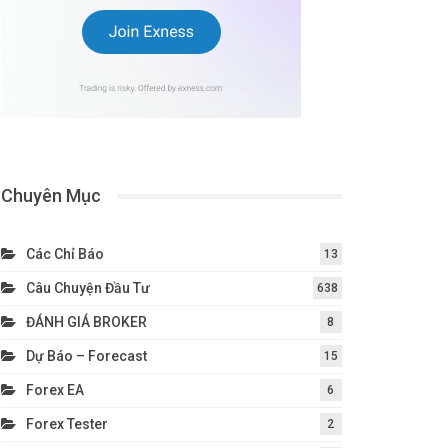
Chuyên Mục
Các Chỉ Báo
13
Câu Chuyện Đầu Tư
638
ĐÁNH GIÁ BROKER
8
Dự Báo – Forecast
15
Forex EA
6
Forex Tester
2