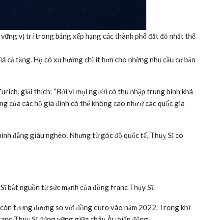
vững vị trí trong bảng xếp hạng các thành phố đắt đỏ nhất thế
iá cả tăng. Họ có xu hướng chi ít hơn cho những nhu cầu cơ bản
urich, giải thích: “Bởi vì mọi người có thu nhập trung bình khá
ung của các hộ gia đình có thể không cao như ở các quốc gia
 bình đẳng giàu nghèo. Nhưng từ góc độ quốc tế, Thuỵ Sĩ có
 Sĩ bắt nguồn từ sức mạnh của đồng franc Thụy Sĩ.
í còn tương đương so với đồng euro vào năm 2022. Trong khi
 franc Thuỵ Sĩ đứng vững giữa châu Âu biến động.