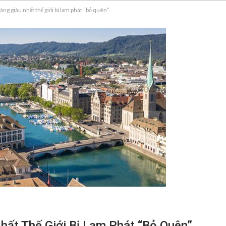
àng giàu nhất thế giới bị lạm phát “bỏ quên”
hất Thế Giới Bị Lạm Phát “bỏ Quên”