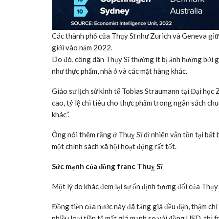
Các thành phố của Thụy Sĩ như Zurich và Geneva giữ 
giới vào năm 2022.
Do đó, công dân Thụy Sĩ thường ít bị ảnh hưởng bởi g
như thực phẩm, nhà ở và các mặt hàng khác.
Giáo sư lịch sử kinh tế Tobias Straumann tại Đại học Z
cao, tỷ lệ chi tiêu cho thực phẩm trong ngân sách ch
khác”.
Ông nói thêm rằng ở Thuỵ Sĩ dĩ nhiên vẫn tồn tại bất
một chính sách xã hội hoạt động rất tốt.
Sức mạnh của đồng franc Thuỵ Sĩ
Một lý do khác đem lại sự ổn định tương đối của Thụy
Đồng tiền của nước này đã tăng giá đều đặn, thậm ch
nhiều loại tiền tệ mất giá mạnh so với đồng USD, thì