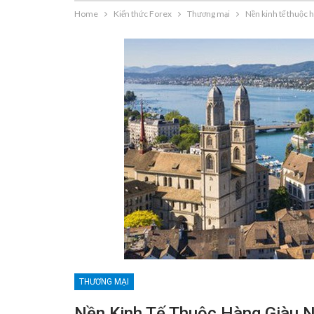
Home
Kiến thức Forex
Thương mại
Nền kinh tế thuộc h
THƯƠNG MẠI
Nền Kinh Tế Thuộc Hàng Giàu N