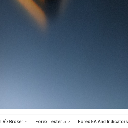
n Về Broker
Forex Tester 5
Forex EA And Indicators