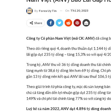
On
Th1 20, 2023
By
Forex Uy Tín
Share
Công ty Cổ phần Nam Việt (mã CK: ANV)
đã công b
Theo đó riêng quý 4, doanh thu thuần đạt 1.144 tỷ đồ
lãi gộp đạt 235 tỷ đồng – tăng 15,3% so với quý 4/2
Trong kỳ, ANV thu về 36 tỷ đồng doanh thu tài chính –
tăng mạnh từ 38,6 tỷ đồng lên hơn 69 tỷ đồng. Chi ph
gần 13 tỷ đồng nên kết quả ANV lãi sau thuế 106,5 t
Theo giải trình từ phía công ty, mặc dù sản lượng bá
chả cá tăng dẫn đến lợi nhuận gộp đạt 235 tỷ đồng tă
149% và chi phí tài chính tăng 77% so với cùng kỳ do
Luỹ kế cả năm 2022, ANV đạt 4.896 tỷ đồng doanh