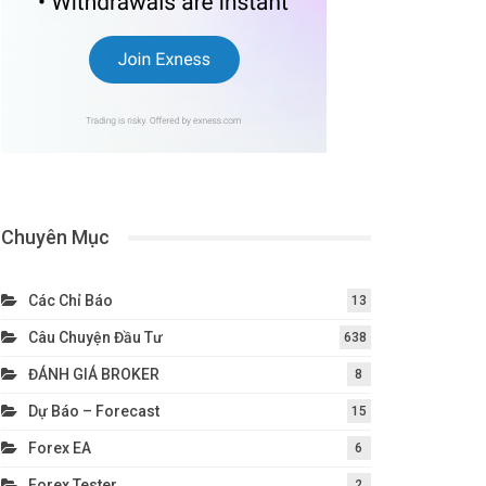
Chuyên Mục
Các Chỉ Báo
13
Câu Chuyện Đầu Tư
638
ĐÁNH GIÁ BROKER
8
Dự Báo – Forecast
15
Forex EA
6
Forex Tester
2