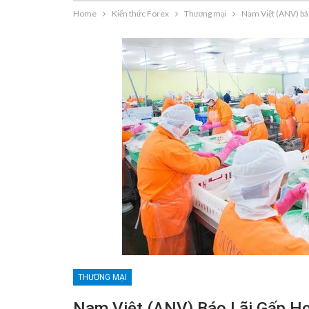
Home
Kiến thức Forex
Thương mại
Nam Việt (ANV) báo
THƯƠNG MẠI
Nam Việt (ANV) Báo Lãi Gấp H