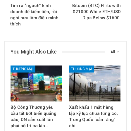
Tìm ra “ngách” kinh
Bitcoin (BTC) Flirts with
doanh để kiếm tiền, rồi
$21000 While ETH/USD
nghỉ hưu làm điều mình
Dips Below $1600.
thích
You Might Also Like
All
THƯƠNG MẠI
THƯƠNG MẠI
Bộ Công Thương yêu
Xuất khẩu 1 mặt hàng
cầu tắt bớt biển quảng
lập kỷ lục chưa từng có,
cáo, DN sản xuất lớn
Trung Quốc ‘cắn răng’
phải bố trí ca kíp…
chi…