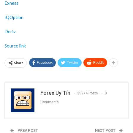
Exness
IQOption
Deriv
Source link
Share
Facebook
Twitter
ReddIt
Forex Uy Tín
35274 Posts
0
Comments
PREV POST
NEXT POST