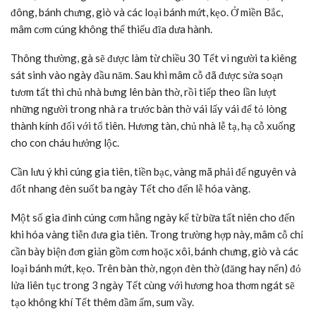
đông, bánh chưng, giò và các loại bánh mứt, kẹo. Ở miền Bắc,
mâm cơm cúng không thể thiếu đĩa dưa hành.
Thông thường, gà sẽ được làm từ chiều 30 Tết vì người ta kiêng
sát sinh vào ngày đầu năm. Sau khi mâm cỗ đã được sửa soạn
tươm tất thì chủ nhà bưng lên bàn thờ, rồi tiếp theo lần lượt
những người trong nhà ra trước bàn thờ vái lấy vái để tỏ lòng
thành kính đối với tổ tiên. Hương tàn, chủ nhà lễ tạ, hạ cỗ xuống
cho con cháu hưởng lộc.
Cần lưu ý khi cúng gia tiên, tiền bạc, vàng mã phải để nguyên và
đốt nhang đèn suốt ba ngày Tết cho đến lễ hóa vàng.
Một số gia đình cúng cơm hằng ngày kể từ bữa tất niên cho đến
khi hóa vàng tiễn đưa gia tiên. Trong trường hợp này, mâm cỗ chỉ
cần bày biện đơn giản gồm cơm hoặc xôi, bánh chưng, giò và các
loại bánh mứt, kẹo. Trên bàn thờ, ngọn đèn thờ (đăng hay nến) đỏ
lửa liên tục trong 3 ngày Tết cùng với hương hoa thơm ngát sẽ
tạo không khí Tết thêm đầm ấm, sum vầy.