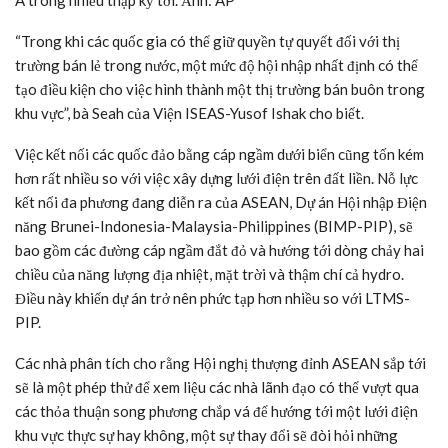
Á trong nhiều thập kỷ tới. Ảnh: AP
“Trong khi các quốc gia có thể giữ quyền tự quyết đối với thị
trường bán lẻ trong nước, một mức độ hội nhập nhất định có thể
tạo điều kiện cho việc hình thành một thị trường bán buôn trong
khu vực”, bà Seah của Viện ISEAS-Yusof Ishak cho biết.
Việc kết nối các quốc đảo bằng cáp ngầm dưới biển cũng tốn kém
hơn rất nhiều so với việc xây dựng lưới điện trên đất liền. Nỗ lực
kết nối đa phương đang diễn ra của ASEAN, Dự án Hội nhập Điện
năng Brunei-Indonesia-Malaysia-Philippines (BIMP-PIP), sẽ
bao gồm các đường cáp ngầm đắt đỏ và hướng tới dòng chảy hai
chiều của năng lượng địa nhiệt, mặt trời và thậm chí cả hydro.
Điều này khiến dự án trở nên phức tạp hơn nhiều so với LTMS-
PIP.
Các nhà phân tích cho rằng Hội nghị thượng đỉnh ASEAN sắp tới
sẽ là một phép thử để xem liệu các nhà lãnh đạo có thể vượt qua
các thỏa thuận song phương chắp vá để hướng tới một lưới điện
khu vực thực sự hay không, một sự thay đổi sẽ đòi hỏi những