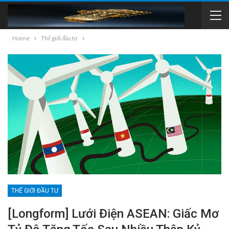
Home
Thế giới đầu tư
THẾ GIỚI ĐẦU TƯ
[Longform] Lưới Điện ASEAN: Giấc Mơ