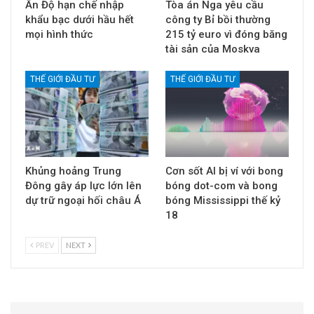
Ấn Độ hạn chế nhập
Tòa án Nga yêu cầu
khẩu bạc dưới hầu hết
công ty Bỉ bồi thường
mọi hình thức
215 tỷ euro vì đóng băng
tài sản của Moskva
THẾ GIỚI ĐẦU TƯ
THẾ GIỚI ĐẦU TƯ
Khủng hoảng Trung
Cơn sốt AI bị ví với bong
Đông gây áp lực lớn lên
bóng dot-com và bong
dự trữ ngoại hối châu Á
bóng Mississippi thế kỷ
18
PREV
NEXT