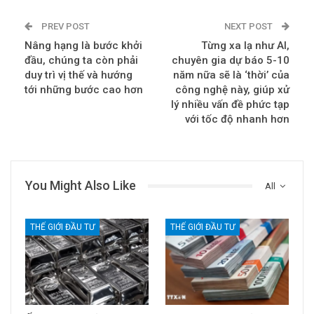
PREV POST
NEXT POST
Nâng hạng là bước khởi
Từng xa lạ như AI,
đầu, chúng ta còn phải
chuyên gia dự báo 5-10
duy trì vị thế và hướng
năm nữa sẽ là ‘thời’ của
tới những bước cao hơn
công nghệ này, giúp xử
lý nhiều vấn đề phức tạp
với tốc độ nhanh hơn
You Might Also Like
All
THẾ GIỚI ĐẦU TƯ
THẾ GIỚI ĐẦU TƯ