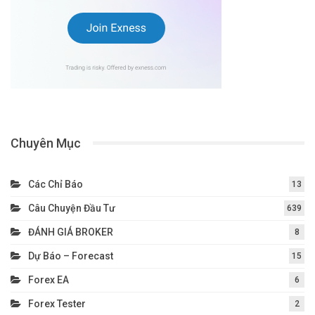
Chuyên Mục
Các Chỉ Báo
13
Câu Chuyện Đầu Tư
639
ĐÁNH GIÁ BROKER
8
Dự Báo – Forecast
15
Forex EA
6
Forex Tester
2