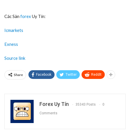
Các Sàn
forex
Uy Tín:
Icmarkets
Exness
Source link
Share
Facebook
Twitter
ReddIt
Forex Uy Tín
35343 Posts
0
Comments