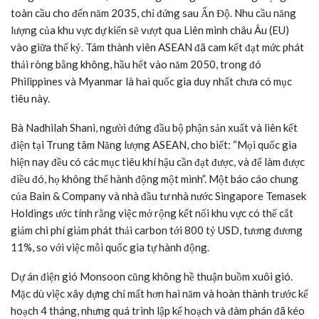
toàn cầu cho đến năm 2035, chỉ đứng sau Ấn Độ. Nhu cầu năng
lượng của khu vực dự kiến sẽ vượt qua Liên minh châu Âu (EU)
vào giữa thế kỷ. Tám thành viên ASEAN đã cam kết đạt mức phát
thải ròng bằng không, hầu hết vào năm 2050, trong đó
Philippines và Myanmar là hai quốc gia duy nhất chưa có mục
tiêu này.
Bà Nadhilah Shani, người đứng đầu bộ phận sản xuất và liên kết
điện tại Trung tâm Năng lượng ASEAN, cho biết: “Mọi quốc gia
hiện nay đều có các mục tiêu khí hậu cần đạt được, và để làm được
điều đó, họ không thể hành động một mình”. Một báo cáo chung
của Bain & Company và nhà đầu tư nhà nước Singapore Temasek
Holdings ước tính rằng việc mở rộng kết nối khu vực có thể cắt
giảm chi phí giảm phát thải carbon tới 800
tỷ USD
, tương đương
11%, so với việc mỗi quốc gia tự hành động.
Dự án điện gió Monsoon cũng không hề thuận buồm xuôi gió.
Mặc dù việc xây dựng chỉ mất hơn hai năm và hoàn thành trước kế
hoạch 4 tháng, nhưng quá trình lập kế hoạch và đàm phán đã kéo