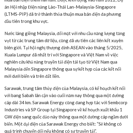
án Hội nhập Điện năng Lào-Thái Lan-Malaysia-Singapore
(LTMS-PIP) đã trở thành thỏa thuận mua bán điện đa phương
đầu tiên trong khu vực.
Nước láng giềng Malaysia, đối mặt với nhu cầu năng lượng tăng
vọt từ các trung tâm dữ liệu, cũng đã ưu tiên các liên kết xuyên
biên giới. Tại hội nghị thượng đỉnh ASEAN vào tháng 5/2025,
Kuala Lumpur đã nhất trí với Singapore và Việt Nam về việc
nghiên cứu khả năng truyền tải điện tái tạo từ Việt Nam qua
Malaysia đến Singapore thông qua sự kết hợp của các kết nối
mới dưới biển và trên đất liền.
Sarawak, trung tâm thủy điện của Malaysia, có kế hoạch kết nối
với bang Sabah lân cận vào cuối năm nay thông qua một đường
cáp dài 34 km. Sarawak Energy cũng đang hợp tác với Sembcorp
Industries và SP Group tại Singapore về kế hoạch xuất khẩu 1
GW điện sang quốc đảo này thông qua một đường cáp ngầm dưới
biển. Một đại diện của Sarawak Energy cho biết: “Sẽ không có
quá trình chuyển đổi nếu không có sự truyền tải”.