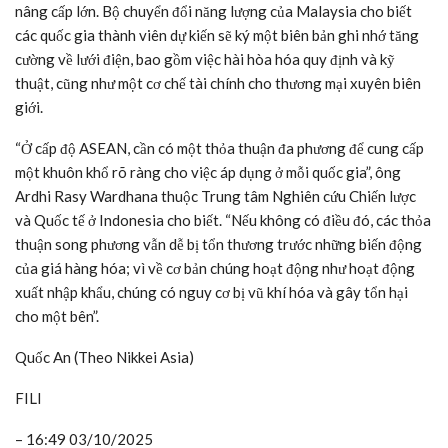
nâng cấp lớn. Bộ chuyển đổi năng lượng của Malaysia cho biết
các quốc gia thành viên dự kiến sẽ ký một biên bản ghi nhớ tăng
cường về lưới điện, bao gồm việc hài hòa hóa quy định và kỹ
thuật, cũng như một cơ chế tài chính cho thương mại xuyên biên
giới.
“Ở cấp độ ASEAN, cần có một thỏa thuận đa phương để cung cấp
một khuôn khổ rõ ràng cho việc áp dụng ở mỗi quốc gia”, ông
Ardhi Rasy Wardhana thuộc Trung tâm Nghiên cứu Chiến lược
và Quốc tế ở Indonesia cho biết. “Nếu không có điều đó, các thỏa
thuận song phương vẫn dễ bị tổn thương trước những biến động
của giá hàng hóa; vì về cơ bản chúng hoạt động như hoạt động
xuất nhập khẩu, chúng có nguy cơ bị vũ khí hóa và gây tổn hại
cho một bên”.
Quốc An (Theo Nikkei Asia)
FILI
– 16:49 03/10/2025