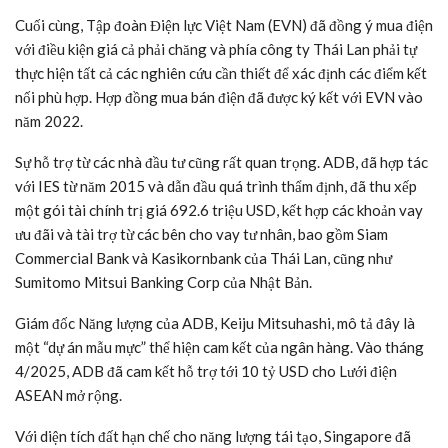
Cuối cùng, Tập đoàn Điện lực Việt Nam (EVN) đã đồng ý mua điện
với điều kiện giá cả phải chăng và phía công ty Thái Lan phải tự
thực hiện tất cả các nghiên cứu cần thiết để xác định các điểm kết
nối phù hợp. Hợp đồng mua bán điện đã được ký kết với
EVN
vào
năm 2022.
Sự hỗ trợ từ các nhà đầu tư cũng rất quan trọng. ADB, đã hợp tác
với IES từ năm 2015 và dẫn đầu quá trình thẩm định, đã thu xếp
một gói tài chính trị giá 692.6
triệu USD
, kết hợp các khoản vay
ưu đãi và tài trợ từ các bên cho vay tư nhân, bao gồm Siam
Commercial Bank và Kasikornbank của Thái Lan, cũng như
Sumitomo Mitsui Banking Corp của Nhật Bản.
Giám đốc Năng lượng của ADB, Keiju Mitsuhashi, mô tả đây là
một “dự án mẫu mực” thể hiện cam kết của ngân hàng. Vào tháng
4/2025, ADB đã cam kết hỗ trợ tới 10
tỷ USD
cho Lưới điện
ASEAN mở rộng.
Với diện tích đất hạn chế cho năng lượng tái tạo, Singapore đã