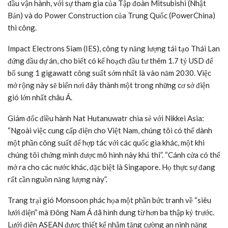
đầu vận hành, với sự tham gia của Tập đoàn Mitsubishi (Nhật
Bản) và do Power Construction của Trung Quốc (PowerChina)
thi công.
Impact Electrons Siam (IES), công ty năng lượng tái tạo Thái Lan
đứng đầu dự án, cho biết có kế hoạch đầu tư thêm 1.7
tỷ USD
để
bổ sung 1 gigawatt công suất sớm nhất là vào năm 2030. Việc
mở rộng này sẽ biến nơi đây thành một trong những cơ sở điện
gió lớn nhất châu Á.
Giám đốc điều hành Nat Hutanuwatr chia sẻ với Nikkei Asia:
“Ngoài việc cung cấp điện cho Việt Nam, chúng tôi có thể dành
một phần công suất để hợp tác với các quốc gia khác, một khi
chúng tôi chứng minh được mô hình này khả thi”. “Cánh cửa có thể
mở ra cho các nước khác, đặc biệt là Singapore. Họ thực sự đang
rất cần nguồn năng lượng này”.
Trang trại gió Monsoon phác họa một phần bức tranh về “siêu
lưới điện” mà Đông Nam Á đã hình dung từ hơn ba thập kỷ trước.
Lưới điện ASEAN được thiết kế nhằm tăng cường an ninh năng