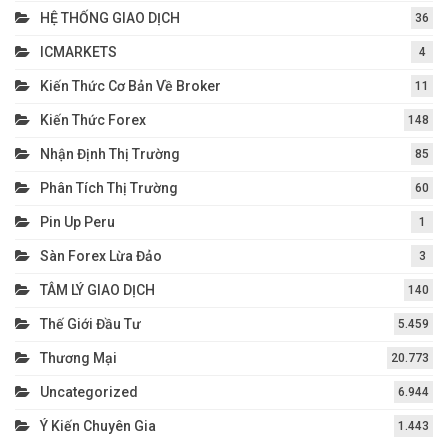
HỆ THỐNG GIAO DỊCH
36
ICMARKETS
4
Kiến Thức Cơ Bản Về Broker
11
Kiến Thức Forex
148
Nhận Định Thị Trường
85
Phân Tích Thị Trường
60
Pin Up Peru
1
Sàn Forex Lừa Đảo
3
TÂM LÝ GIAO DỊCH
140
Thế Giới Đầu Tư
5.459
Thương Mại
20.773
Uncategorized
6.944
Ý Kiến Chuyên Gia
1.443