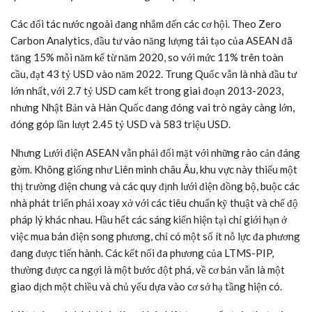
Các đối tác nước ngoài đang nhắm đến các cơ hội. Theo Zero
Carbon Analytics, đầu tư vào năng lượng tái tạo của ASEAN đã
tăng 15% mỗi năm kể từ năm 2020, so với mức 11% trên toàn
cầu, đạt 43
tỷ USD
vào năm 2022. Trung Quốc vẫn là nhà đầu tư
lớn nhất, với 2.7
tỷ USD
cam kết trong giai đoạn 2013-2023,
nhưng Nhật Bản và Hàn Quốc đang đóng vai trò ngày càng lớn,
đóng góp lần lượt 2.45
tỷ USD
và 583
triệu USD
.
Nhưng Lưới điện ASEAN vẫn phải đối mặt với những rào cản đáng
gờm. Không giống như Liên minh châu Âu, khu vực này thiếu một
thị trường điện chung và các quy định lưới điện đồng bộ, buộc các
nhà phát triển phải xoay xở với các tiêu chuẩn kỹ thuật và chế độ
pháp lý khác nhau. Hầu hết các sáng kiến hiện tại chỉ giới hạn ở
việc mua bán điện song phương, chỉ có một số ít nỗ lực đa phương
đang được tiến hành. Các kết nối đa phương của LTMS-PIP,
thường được ca ngợi là một bước đột phá, về cơ bản vẫn là một
giao dịch một chiều và chủ yếu dựa vào cơ sở hạ tầng hiện có.