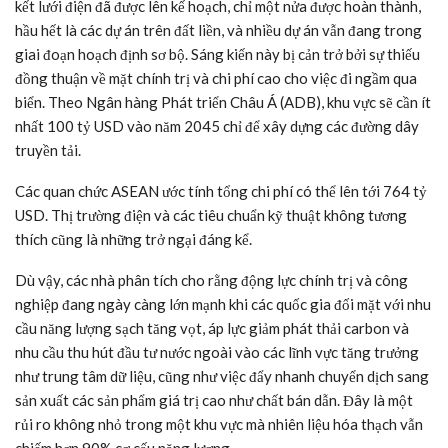
kết lưới điện đã được lên kế hoạch, chỉ một nửa được hoàn thành,
hầu hết là các dự án trên đất liền, và nhiều dự án vẫn đang trong
giai đoạn hoạch định sơ bộ. Sáng kiến này bị cản trở bởi sự thiếu
đồng thuận về mặt chính trị và chi phí cao cho việc đi ngầm qua
biển. Theo Ngân hàng Phát triển Châu Á (ADB), khu vực sẽ cần ít
nhất 100
tỷ USD
vào năm 2045 chỉ để xây dựng các đường dây
truyền tải.
Các quan chức ASEAN ước tính tổng chi phí có thể lên tới 764
tỷ
USD
. Thị trường điện và các tiêu chuẩn kỹ thuật không tương
thích cũng là những trở ngại đáng kể.
Dù vậy, các nhà phân tích cho rằng động lực chính trị và công
nghiệp đang ngày càng lớn mạnh khi các quốc gia đối mặt với nhu
cầu năng lượng sạch tăng vọt, áp lực giảm phát thải carbon và
nhu cầu thu hút đầu tư nước ngoài vào các lĩnh vực tăng trưởng
như trung tâm dữ liệu, cũng như việc đẩy nhanh chuyển dịch sang
sản xuất các sản phẩm giá trị cao như chất bán dẫn. Đây là một
rủi ro không nhỏ trong một khu vực mà nhiên liệu hóa thạch vẫn
chiếm hơn 90% cơ cấu năng lượng.