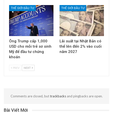
THẾ GIỚI ĐẦU TƯ
THẾ GIỚI ĐẦU TƯ
Ông Trump cấp 1,000
Lãi suất tại Nhật Bản có
USD cho mỗi trẻ sơ sinh
thể lên đến 2% vào cuối
Mỹ để đầu tư chứng
năm 2027
khoán
PREV
NEXT
Comments are closed, but
trackbacks
and pingbacks are open.
Bài Viết Mới