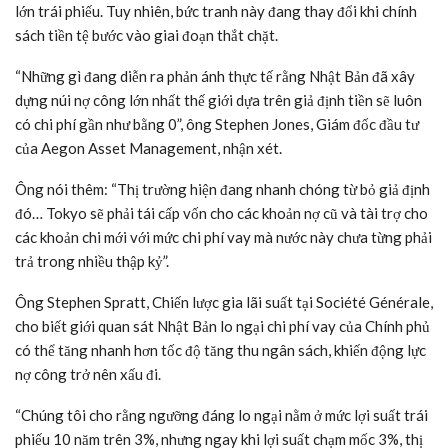
lớn trái phiếu. Tuy nhiên, bức tranh này đang thay đổi khi chính
sách tiền tệ bước vào giai đoạn thắt chặt.
“Những gì đang diễn ra phản ánh thực tế rằng Nhật Bản đã xây
dựng núi nợ công lớn nhất thế giới dựa trên giả định tiền sẽ luôn
có chi phí gần như bằng 0”, ông Stephen Jones, Giám đốc đầu tư
của Aegon Asset Management, nhận xét.
Ông nói thêm: “Thị trường hiện đang nhanh chóng từ bỏ giả định
đó… Tokyo sẽ phải tái cấp vốn cho các khoản nợ cũ và tài trợ cho
các khoản chi mới với mức chi phí vay mà nước này chưa từng phải
trả trong nhiều thập kỷ”.
Ông Stephen Spratt, Chiến lược gia lãi suất tại Société Générale,
cho biết giới quan sát Nhật Bản lo ngại chi phí vay của Chính phủ
có thể tăng nhanh hơn tốc độ tăng thu ngân sách, khiến động lực
nợ công trở nên xấu đi.
“Chúng tôi cho rằng ngưỡng đáng lo ngại nằm ở mức lợi suất trái
phiếu 10 năm trên 3%, nhưng ngay khi lợi suất chạm mốc 3%, thị