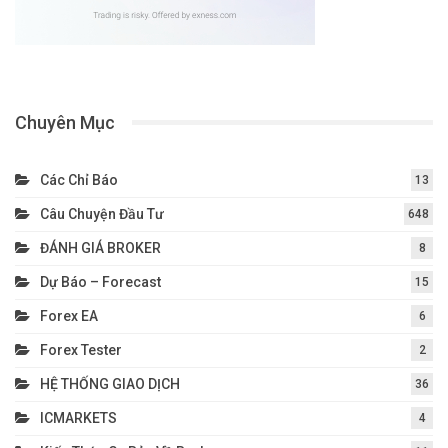
Chuyên Mục
Các Chỉ Báo
13
Câu Chuyện Đầu Tư
648
ĐÁNH GIÁ BROKER
8
Dự Báo – Forecast
15
Forex EA
6
Forex Tester
2
HỆ THỐNG GIAO DỊCH
36
ICMARKETS
4