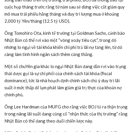
cuộc họp tháng trước rằng từ năm sau sẽ dừng việc cắt giảm quy
mô mua trái phiếu hằng tháng và duy trì lượng mua ở khoảng
2,000 tỷ Yên/tháng (12.5
tỷ USD
).
Ông Tomohiro Ota, kinh tế trưởng tại Goldman Sachs, cảnh báo
Nhật Bản có thể rơi vào một “vòng xoáy tiêu cực”, trong đó
những lo ngại về tài khóa khiến chi phí trả lãi nợ tăng lên, từ đó
càng làm tình hình ngân sách thêm căng thẳng.
Một số chuYên gia khác lo ngại Nhật Bản đang dần rơi vào trạng
thái được gọi là sự chi phối của chính sách tài khóa (fiscal
dominance), tức là nhà hoạch định chính sách chủ ý duy trì lãi
suất ở mức thấp để lạm phát làm giảm giá trị thực của khoản nợ
chính phủ.
Ông Lee Hardman của MUFG cho rằng việc BOJ tỏ ra thận trọng
trong nâng lãi suất đang củng cố “nhận thức của thị trường” rằng
Nhật Bản có thể đang theo đuổi chiến lược này.