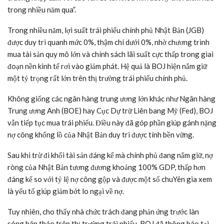
trong nhiều năm qua”.
Trong nhiều năm, lợi suất trái phiếu chính phủ Nhật Bản (JGB)
được duy trì quanh mức 0%, thậm chí dưới 0%, nhờ chương trình
mua tài sản quy mô lớn và chính sách lãi suất cực thấp trong giai
đoạn nền kinh tế rơi vào giảm phát. Hệ quả là BOJ hiện nắm giữ
một tỷ trọng rất lớn trên thị trường trái phiếu chính phủ.
Không giống các ngân hàng trung ương lớn khác như Ngân hàng
Trung ương Anh (BOE) hay Cục Dự trữ Liên bang Mỹ (Fed), BOJ
vẫn tiếp tục mua trái phiếu. Điều này đã góp phần giúp gánh nặng
nợ công khổng lồ của Nhật Bản duy trì được tính bền vững.
Sau khi trừ đi khối tài sản đáng kể mà chính phủ đang nắm giữ, nợ
ròng của Nhật Bản tương đương khoảng 100% GDP, thấp hơn
đáng kể so với tỷ lệ nợ công gộp và được một số chuYên gia xem
là yếu tố giúp giảm bớt lo ngại về nợ.
Tuy nhiên, cho thấy nhà chức trách đang phản ứng trước làn
sóng bán tháo trên thị trường trái phiếu, BOJ đã thông báo tại