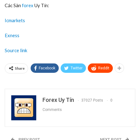
Các Sàn
forex
Uy Tín:
Icmarkets
Exness
Source link
Share
Facebook
Twitter
ReddIt
Forex Uy Tín
37027 Posts
0
Comments
PREV POST
NEXT POST