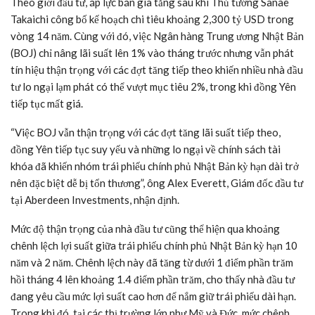
Theo giới đầu tư, áp lực bán gia tăng sau khi Thủ tướng Sanae
Takaichi công bố kế hoạch chi tiêu khoảng 2,300 tỷ
USD trong
vòng 14 năm. Cùng với đó, việc Ngân hàng Trung ương Nhật Bản
(BOJ) chỉ nâng lãi suất lên 1% vào tháng trước nhưng vẫn phát
tín hiệu thận trọng với các đợt tăng tiếp theo khiến nhiều nhà đầu
tư lo ngại lạm phát có thể vượt mục tiêu 2%, trong khi đồng Yên
tiếp tục mất giá.
“Việc BOJ vẫn thận trọng với các đợt tăng lãi suất tiếp theo,
đồng Yên tiếp tục suy yếu và những lo ngại về chính sách tài
khóa đã khiến nhóm trái phiếu chính phủ Nhật Bản kỳ hạn dài trở
nên đặc biệt dễ bị tổn thương”, ông Alex Everett, Giám đốc đầu tư
tại Aberdeen Investments, nhận định.
Mức độ thận trọng của nhà đầu tư cũng thể hiện qua khoảng
chênh lệch lợi suất giữa trái phiếu chính phủ Nhật Bản kỳ hạn 10
năm và 2 năm. Chênh lệch này đã tăng từ dưới 1 điểm phần trăm
hồi tháng 4 lên khoảng 1.4 điểm phần trăm, cho thấy nhà đầu tư
đang yêu cầu mức lợi suất cao hơn để nắm giữ trái phiếu dài hạn.
Trong khi đó, tại các thị trường lớn như Mỹ và Đức, mức chênh