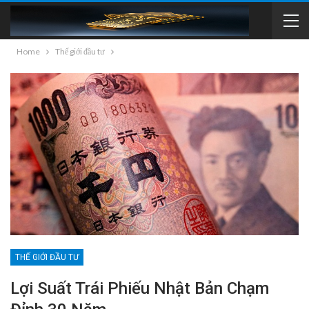
Home
Thế giới đầu tư
THẾ GIỚI ĐẦU TƯ
Lợi Suất Trái Phiếu Nhật Bản Chạm