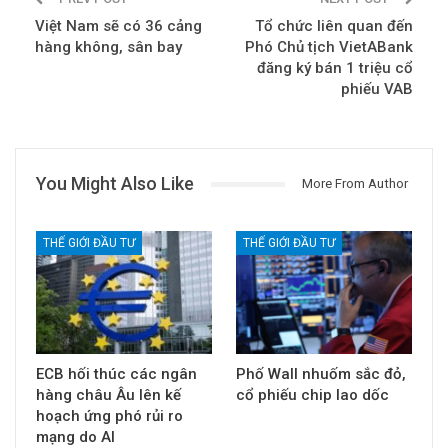
Việt Nam sẽ có 36 cảng
Tổ chức liên quan đến
hàng không, sân bay
Phó Chủ tịch VietABank
đăng ký bán 1 triệu cổ
phiếu VAB
You Might Also Like
More From Author
THẾ GIỚI ĐẦU TƯ
THẾ GIỚI ĐẦU TƯ
ECB hối thúc các ngân
Phố Wall nhuốm sắc đỏ,
hàng châu Âu lên kế
cổ phiếu chip lao dốc
hoạch ứng phó rủi ro
mạng do AI