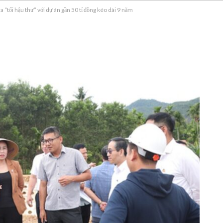
 “tối hậu thư” với dự án gần 50 tỉ đồng kéo dài 9 năm