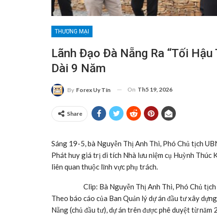
THƯƠNG MẠI
Lãnh Đạo Đà Nẵng Ra “tối Hậu 
Dài 9 Năm
On
Th5 19, 2026
By
Forex Uy Tín
Share
Sáng 19-5, bà Nguyễn Thị Anh Thi, Phó Chủ tịch UB
Phát huy giá trị di tích Nhà lưu niệm cụ Huỳnh Thúc
liên quan thuộc lĩnh vực phụ trách.
Clip: Bà Nguyễn Thị Anh Thi, Phó Chủ tịch
Theo báo cáo của Ban Quản lý dự án đầu tư xây dựng 
Nẵng (chủ đầu tư), dự án trên được phê duyệt từ năm 2