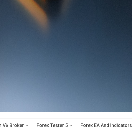
n Về Broker
Forex Tester 5
Forex EA And Indicators