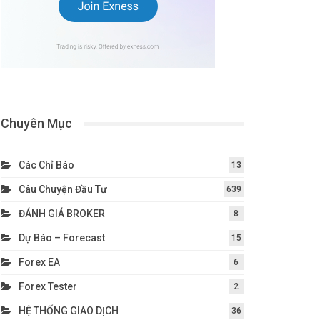
Chuyên Mục
Các Chỉ Báo
13
Câu Chuyện Đầu Tư
639
ĐÁNH GIÁ BROKER
8
Dự Báo – Forecast
15
Forex EA
6
Forex Tester
2
HỆ THỐNG GIAO DỊCH
36