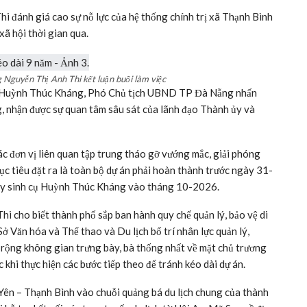
 Đà Nẵng, yêu cầu hoàn thành dự án trong tháng 7-2026
ng cấp các tuyến đường kết nối và xây dựng khu phát huy giá
nh phụ trợ, cảnh quan phục vụ khách tham quan.
bổ các hạng mục nhà chính, nhà ngang, mộ thân sinh, sân vườn
 phát huy giá trị di tích, dự án đã đạt khoảng 80% khối lượng
 sinh, cầu đi bộ, kè gia cố bờ suối và hệ thống hạ tầng kỹ
ường, giải phóng mặt bằng đối với một số hộ dân và các đoạn
bằng khoảng 2.500 m², chiếm khoảng 13% tổng diện tích dự án.