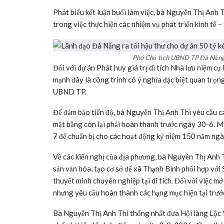
Bà Nguyễn Thị Anh Thi, Phó Chủ tịch UBND TP
Dự án gồm các hạng mục: trùng tu khu di tích gốc, nâ
trị di tích rộng khoảng 17.500 m² với nhiều công trì
Đến nay, khu di tích gốc đã hoàn thành trùng tu, tu 
và được đưa vào sử dụng từ tháng 4-2025. Đối với khu
hợp đồng với nhiều hạng mục như sân cộng đồng, nhà vệ
thuật cơ bản hoàn thành.
Tuy nhiên, dự án vẫn còn vướng mắc trong việc bồi th
tuyến đường kết nối. Diện tích chưa giải phóng mặt 