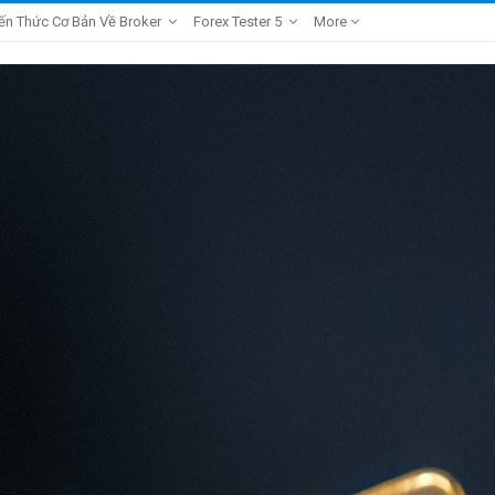
ến Thức Cơ Bản Về Broker
Forex Tester 5
More