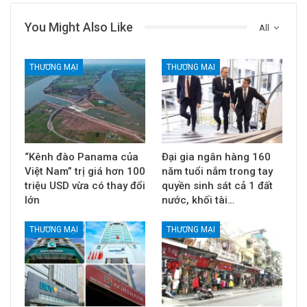
You Might Also Like
All
THƯƠNG MẠI
THƯƠNG MẠI
“Kênh đào Panama của
Đại gia ngân hàng 160
Việt Nam” trị giá hơn 100
năm tuổi nắm trong tay
triệu USD vừa có thay đổi
quyền sinh sát cả 1 đất
lớn
nước, khối tài…
THƯƠNG MẠI
THƯƠNG MẠI