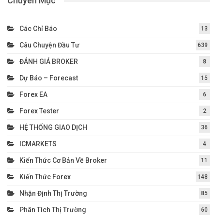
Chuyên Mục
Các Chỉ Báo
13
Câu Chuyện Đầu Tư
639
ĐÁNH GIÁ BROKER
8
Dự Báo – Forecast
15
Forex EA
6
Forex Tester
2
HỆ THỐNG GIAO DỊCH
36
ICMARKETS
4
Kiến Thức Cơ Bản Về Broker
11
Kiến Thức Forex
148
Nhận Định Thị Trường
85
Phân Tích Thị Trường
60