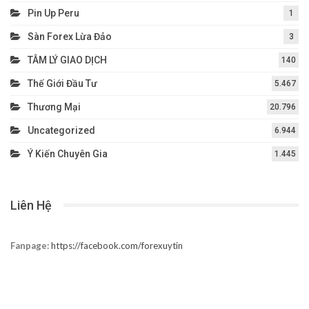
Pin Up Peru
1
Sàn Forex Lừa Đảo
3
TÂM LÝ GIAO DỊCH
140
Thế Giới Đầu Tư
5.467
Thương Mại
20.796
Uncategorized
6.944
Ý Kiến Chuyên Gia
1.445
Liên Hệ
Fanpage:
https://facebook.com/forexuytin