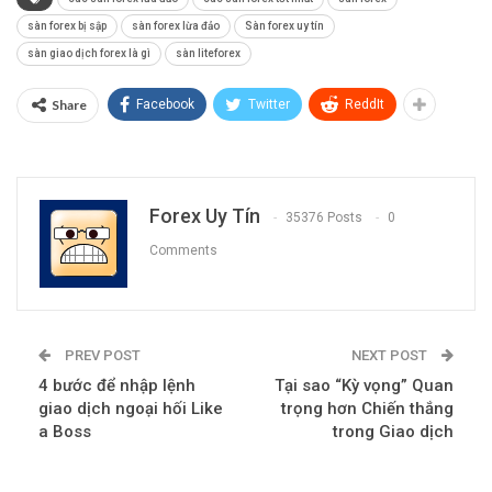
sàn forex bị sập
sàn forex lừa đảo
Sàn forex uy tín
sàn giao dịch forex là gì
sàn liteforex
Share
Facebook
Twitter
ReddIt
Forex Uy Tín
35376 Posts
0
Comments
PREV POST
NEXT POST
4 bước để nhập lệnh
Tại sao “Kỳ vọng” Quan
giao dịch ngoại hối Like
trọng hơn Chiến thắng
a Boss
trong Giao dịch