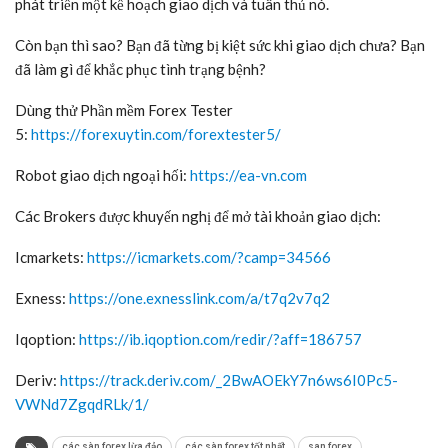
phát triển một kế hoạch giao dịch và tuân thủ nó.
Còn bạn thì sao? Bạn đã từng bị kiệt sức khi giao dịch chưa? Bạn
đã làm gì để khắc phục tình trạng bệnh?
Dùng thử Phần mềm Forex Tester
5:
https://forexuytin.com/forextester5/
Robot giao dịch ngoại hối:
https://ea-vn.com
Các Brokers được khuyến nghị để mở tài khoản giao dịch:
Icmarkets:
https://icmarkets.com/?camp=34566
Exness:
https://one.exnesslink.com/a/t7q2v7q2
Iqoption:
https://ib.iqoption.com/redir/?aff=186757
Deriv:
https://track.deriv.com/_2BwAOEkY7n6ws6I0Pc5-
VWNd7ZgqdRLk/1/
các sàn forex lừa đảo
các sàn forex tốt nhất
san forex