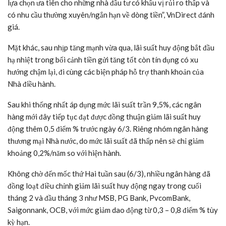
lựa chọn ưa tiên cho những nhà đầu tư có khẩu vị rủi ro thấp và
có nhu cầu thường xuyên/ngắn hạn về dòng tiền”, VnDirect đánh
giá.
Mặt khác, sau nhịp tăng mạnh vừa qua, lãi suất huy động bắt đầu
hạ nhiệt trong bối cảnh tiền gửi tăng tốt còn tín dụng có xu
hướng chậm lại, đi cùng các biện pháp hỗ trợ thanh khoản của
Nhà điều hành.
Sau khi thống nhất áp dụng mức lãi suất trần 9,5%, các ngân
hàng mới đây tiếp tục đạt được đồng thuận giảm lãi suất huy
động thêm 0,5 điểm % trước ngày 6/3. Riêng nhóm ngân hàng
thương mại Nhà nước, do mức lãi suất đã thấp nên sẽ chỉ giảm
khoảng 0,2%/năm so với hiện hành.
Không chờ đến mốc thứ Hai tuần sau (6/3), nhiều ngân hàng đã
đồng loạt điều chỉnh giảm lãi suất huy động ngay trong cuối
tháng 2 và đầu tháng 3 như MSB, PG Bank, PvcomBank,
Saigonnank, OCB, với mức giảm dao động từ 0,3 – 0,8 điểm % tùy
kỳ hạn.