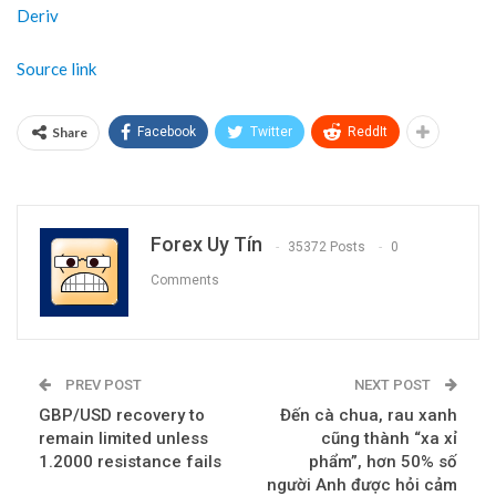
Deriv
Source link
Share
Facebook
Twitter
ReddIt
Forex Uy Tín
35372 Posts
0
Comments
PREV POST
NEXT POST
GBP/USD recovery to
Đến cà chua, rau xanh
remain limited unless
cũng thành “xa xỉ
1.2000 resistance fails
phẩm”, hơn 50% số
người Anh được hỏi cảm