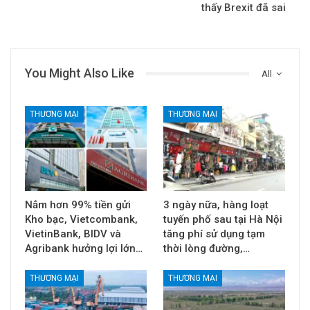
thấy Brexit đã sai
You Might Also Like
All
THƯƠNG MẠI
THƯƠNG MẠI
Nắm hơn 99% tiền gửi
3 ngày nữa, hàng loạt
Kho bạc, Vietcombank,
tuyến phố sau tại Hà Nội
VietinBank, BIDV và
tăng phí sử dụng tạm
Agribank hưởng lợi lớn…
thời lòng đường,…
THƯƠNG MẠI
THƯƠNG MẠI