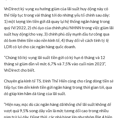
VnDirect kỳ vọng xu hướng giảm của lãi suất huy động này có
thể tiếp tục trong vài tháng tới do những yếu tố chính sau đây:
1) một lượng lớn tiền gửi đã quay lại hệ thống ngân hàng trong
quý IV/2022, 2) chỉ đạo của chính phủ/NHNN trong việc giảm lãi
suất huy động/cho vay, 3) chính phủ đẩy mạnh đầu tư công qua
đó bơm thêm tiền vào nền kinh tế, 4) thay đổi về cách tính tỷ lệ
LDR có lợi cho các ngân hàng quốc doanh.
“Chúng tôi kỳ vọng lãi suất tiền gửi có kỳ hạn 6 tháng và 12
tháng sẽ giảm dần về mức 6,7% và 7,5% vào cuối năm 2023”,
VnDirect cho biết.
Chuyên gia kinh tế TS. Đinh Thế Hiển cũng cho rằng dòng tiền sẽ
tiếp tục tìm đến kênh tiền gửi ngân hàng trong thời gian tới, qua
đó giúp kìm hãm đà tăng của lãi suất.
”Hiện nay, mặc dù các ngân hàng đã khống chế lãi suất không để
vượt quá 9,5% song đây vẫn là mức tương đối cao trong nhiều
năm trở lại đây. Đồng thời, các nhà băng lớn như nhóm Big 4 hiện