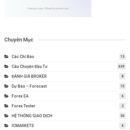
Chuyên Mục
Các Chỉ Báo
13
Câu Chuyện Đầu Tư
639
ĐÁNH GIÁ BROKER
8
Dự Báo – Forecast
15
Forex EA
6
Forex Tester
2
HỆ THỐNG GIAO DỊCH
36
ICMARKETS
4