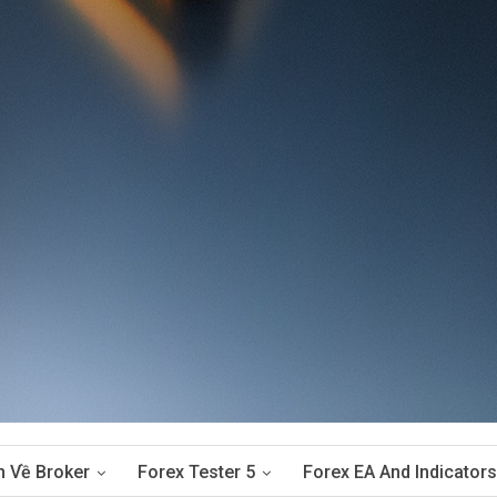
n Về Broker
Forex Tester 5
Forex EA And Indicators