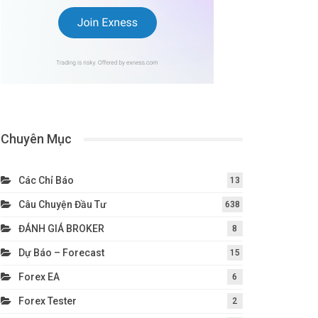
Chuyên Mục
Các Chỉ Báo
13
Câu Chuyện Đầu Tư
638
ĐÁNH GIÁ BROKER
8
Dự Báo – Forecast
15
Forex EA
6
Forex Tester
2