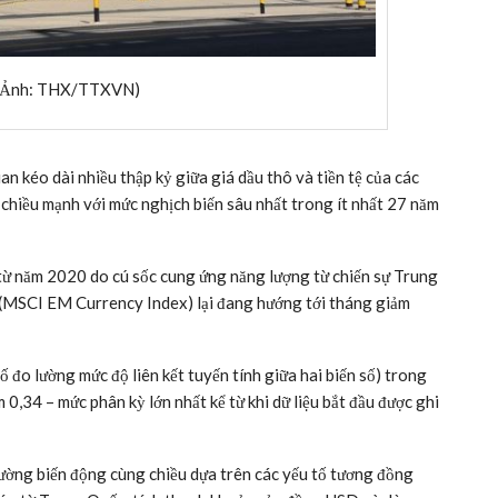
. (Ảnh: THX/TTXVN)
n kéo dài nhiều thập kỷ giữa giá dầu thô và tiền tệ của các
o chiều mạnh với mức nghịch biến sâu nhất trong ít nhất 27 năm
từ năm 2020 do cú sốc cung ứng năng lượng từ chiến sự Trung
I (MSCI EM Currency Index) lại đang hướng tới tháng giảm
ố đo lường mức độ liên kết tuyến tính giữa hai biến số) trong
0,34 – mức phân kỳ lớn nhất kể từ khi dữ liệu bắt đầu được ghi
 thường biến động cùng chiều dựa trên các yếu tố tương đồng