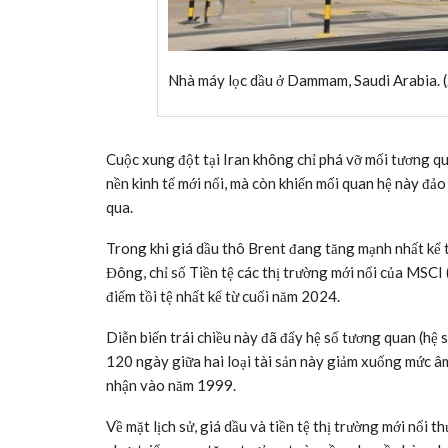
Nhà máy lọc dầu ở Dammam, Saudi Arabia
Cuộc xung đột tại Iran không chỉ phá vỡ mối tương qua
nền kinh tế mới nổi, mà còn khiến mối quan hệ này đả
qua.
Trong khi giá dầu thô Brent đang tăng mạnh nhất kể 
Đông, chỉ số Tiền tệ các thị trường mới nổi của MSC
điểm tồi tệ nhất kể từ cuối năm 2024.
Diễn biến trái chiều này đã đẩy hệ số tương quan (hệ s
120 ngày giữa hai loại tài sản này giảm xuống mức âm 
nhận vào năm 1999.
Về mặt lịch sử, giá dầu và tiền tệ thị trường mới nổi