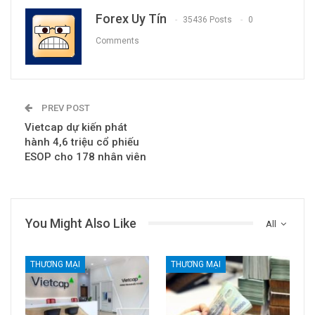
Forex Uy Tín
35436 Posts
0
Comments
PREV POST
Vietcap dự kiến phát
hành 4,6 triệu cổ phiếu
ESOP cho 178 nhân viên
You Might Also Like
All
THƯƠNG MẠI
THƯƠNG MẠI