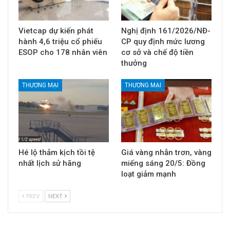
Vietcap dự kiến phát
Nghị định 161/2026/NĐ-
hành 4,6 triệu cổ phiếu
CP quy định mức lương
ESOP cho 178 nhân viên
cơ sở và chế độ tiền
thưởng
THƯƠNG MẠI
THƯƠNG MẠI
Hé lộ thảm kịch tồi tệ
Giá vàng nhẫn trơn, vàng
nhất lịch sử hãng
miếng sáng 20/5: Đồng
loạt giảm mạnh
PREV
NEXT