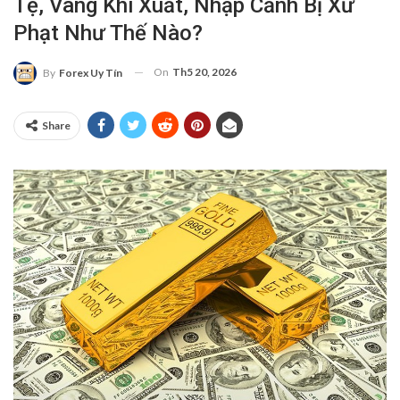
Tệ, Vàng Khi Xuất, Nhập Cảnh Bị Xử
Phạt Như Thế Nào?
On
Th5 20, 2026
By
Forex Uy Tín
Share