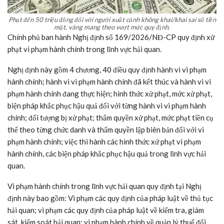
Phạt đến 50 triệu đồng đối với người xuất cảnh không khai/khai sai số tiền
mặt, vàng mang theo vượt mức quy định.
Chính phủ ban hành Nghị định số 169/2026/NĐ-CP quy định xử
phạt vi phạm hành chính trong lĩnh vực hải quan.
Nghị định này gồm 4 chương, 40 điều quy định hành vi vi phạm
hành chính; hành vi vi phạm hành chính đã kết thúc và hành vi vi
phạm hành chính đang thực hiện; hình thức xử phạt, mức xử phạt,
biện pháp khắc phục hậu quả đối với từng hành vi vi phạm hành
chính; đối tượng bị xử phạt; thẩm quyền xử phạt, mức phạt tiền cụ
thể theo từng chức danh và thẩm quyền lập biên bản đối với vi
phạm hành chính; việc thi hành các hình thức xử phạt vi phạm
hành chính, các biện pháp khắc phục hậu quả trong lĩnh vực hải
quan.
Vi phạm hành chính trong lĩnh vực hải quan quy định tại Nghị
định này bao gồm: Vi phạm các quy định của pháp luật về thủ tục
hải quan; vi phạm các quy định của pháp luật về kiểm tra, giám
sát, kiểm soát hải quan; vi phạm hành chính về quản lý thuế đối