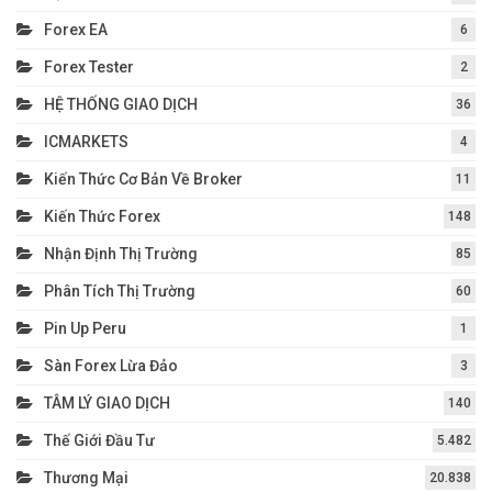
Forex EA
6
Forex Tester
2
HỆ THỐNG GIAO DỊCH
36
ICMARKETS
4
Kiến Thức Cơ Bản Về Broker
11
Kiến Thức Forex
148
Nhận Định Thị Trường
85
Phân Tích Thị Trường
60
Pin Up Peru
1
Sàn Forex Lừa Đảo
3
TÂM LÝ GIAO DỊCH
140
Thế Giới Đầu Tư
5.482
Thương Mại
20.838