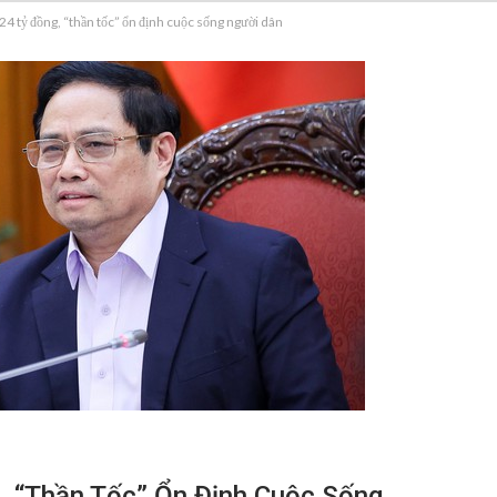
24 tỷ đồng, “thần tốc” ổn định cuộc sống người dân
, “thần Tốc” Ổn Định Cuộc Sống