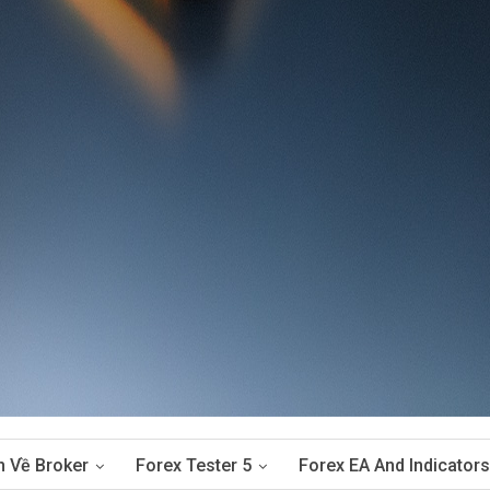
n Về Broker
Forex Tester 5
Forex EA And Indicators