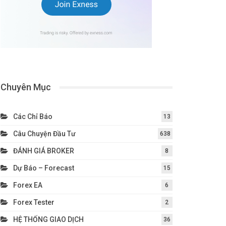
Chuyên Mục
Các Chỉ Báo
13
Câu Chuyện Đầu Tư
638
ĐÁNH GIÁ BROKER
8
Dự Báo – Forecast
15
Forex EA
6
Forex Tester
2
HỆ THỐNG GIAO DỊCH
36