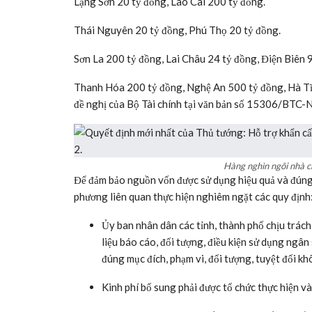
Bộ Tài chính tại văn bản số 15306/BTC-NSNN ngày 2/
Hỗ trợ dân sinh, đặc biệt là những gia đình chịu thiệt 
Khắc phục, sửa chữa các công trình đê điều, hồ chứa t
Khôi phục cơ sở hạ tầng thiết yếu bị hư hỏng.
Bố trí, ổn định dân cư vùng thiên tai cấp bách.
Theo đó,
15 địa phương
được nhận hỗ trợ trải dài từ
phân bổ cụ thể như sau:
Tuyên Quang 200 tỷ đồng.
Cao Bằng 195 tỷ đồng.
Lạng Sơn 20 tỷ đồng, Lào Cai 200 tỷ đồng.
Thái Nguyên 20 tỷ đồng, Phú Thọ 20 tỷ đồng.