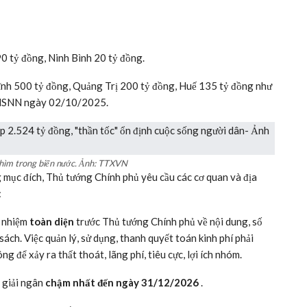
20. Mục đích sử dụng chính của nguồn vốn này là:
hại nặng nề.
hủy lợi, công trình phòng chống thiên tai.
 miền núi phía Bắc đến khu vực duyên hải miền Trung, với mức