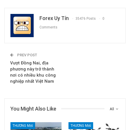
Forex Uy Tín
35476 Posts
0
Comments
PREV POST
Vượt Đồng Nai, địa
phương này trở thành
nơi có nhiều khu công
nghiệp nhất Việt Nam
You Might Also Like
All
THƯƠNG MẠI
THƯƠNG MẠI