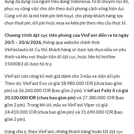
dụng đa dạng của người tiêu dùng Indonesia, từ di chuyển nội đô,
phục vụ công việc cho đến theo đuổi phong cách sống hiện đại.
Cùng với đó là mô hình pin linh hoạt, cho phép khách hàng lựa
chọn thuê pin, đổi pin hoặc mua xe kèm pin theo nhu cầu thực tế.
Chương trình đặt cọc tiên phong của VinFast diễn ra từ ngày
20/5 – 20/6/2026,
thông qua website chính thức
Vinfastauto.id. Cụ thể, khách hàng sẽ được lựa chọn mẫu xe yêu
thích và khu vực thuận tiện để đặt cọc, hoặc liên hệ hotline
1500083 để được hỗ trợ.
VinFast còn công bố mức giá dành cho 3 mẫu xe điện đổi pin.
Theo đó, VinFast Evo có giá 18.980.000 IDR (chưa bao gồm
pin) và 26.260.000 IDR (bao gồm 2 pin). V
inFast Feliz II có giá
20.100.000 IDR (chưa bao gồm pin)
và 27.380.000 IDR (bao
gồm 2 pin). Trong khi đó, mẫu xe VinFast Viper có giá
24.410.000 IDR (chưa bao gồm pin) và 31.690.000 IDR (bao
gồm 2 pin).
Đáng chú ý, theo VinFast, những khách hàng hoàn tất đặt cọc