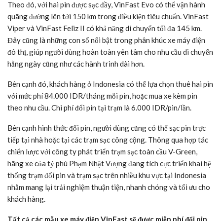
Theo đó, với hai pin được sạc đầy, VinFast Evo có thể vận hành
quãng đường lên tới 150 km trong điều kiện tiêu chuẩn. VinFast
Viper và VinFast Feliz II có khả năng di chuyển tối đa 145 km.
Đây cũng là những con số nổi bật trong phân khúc xe máy điện
đô thị, giúp người dùng hoàn toàn yên tâm cho nhu cầu di chuyển
hằng ngày cũng như các hành trình dài hơn.
Bên cạnh đó, khách hàng ở Indonesia có thể lựa chọn thuê hai pin
với mức phí 84.000 IDR/tháng mỗi pin, hoặc mua xe kèm pin
theo nhu cầu. Chi phí đổi pin tại trạm là 6.000 IDR/pin/lần.
Bên cạnh hình thức đổi pin, người dùng cũng có thể sạc pin trực
tiếp tại nhà hoặc tại các trạm sạc công cộng. Thông qua hợp tác
chiến lược với công ty phát triển trạm sạc toàn cầu V-Green,
hãng xe của tỷ phú Phạm Nhật Vượng đang tích cực triển khai hệ
thống trạm đổi pin và trạm sạc trên nhiều khu vực tại Indonesia
nhằm mang lại trải nghiệm thuận tiện, nhanh chóng và tối ưu cho
khách hàng.
Tất cả các mẫu xe máy điện VinFast sẽ được miễn phí đổi pin