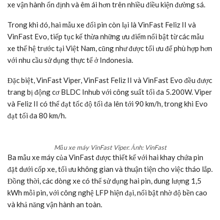
xe vận hành ổn định và êm ái hơn trên nhiều điều kiện đường sá.
Trong khi đó, hai mẫu xe đổi pin còn lại là VinFast Feliz II và
VinFast Evo, tiếp tục kế thừa những ưu điểm nổi bật từ các mẫu
xe thế hệ trước tại Việt Nam, cũng như được tối ưu để phù hợp hơn
với nhu cầu sử dụng thực tế ở Indonesia.
Đặc biệt, VinFast Viper, VinFast Feliz II và VinFast Evo đều được
trang bị động cơ BLDC Inhub với công suất tối đa 5.200W. Viper
và Feliz II có thể đạt tốc độ tối đa lên tới 90 km/h, trong khi Evo
đạt tối đa 80 km/h.
Mẫu xe máy VinFast Viper. Ảnh: VinFast
Ba mẫu xe máy của VinFast được thiết kế với hai khay chứa pin
đặt dưới cốp xe, tối ưu không gian và thuận tiện cho việc tháo lắp.
Đồng thời, các dòng xe có thể sử dụng hai pin, dung lượng 1,5
kWh mỗi pin, với công nghệ LFP hiện đại, nổi bật nhờ độ bền cao
và khả năng vận hành an toàn.