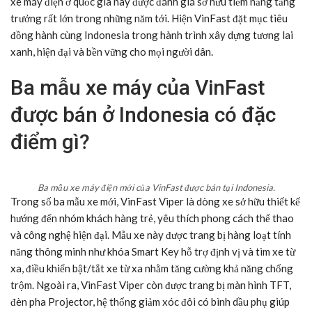
xe máy điện ở quốc gia này được đánh giá sở hữu tiềm năng tăng
trưởng rất lớn trong những năm tới. Hiện VinFast đặt mục tiêu
đồng hành cùng Indonesia trong hành trình xây dựng tương lai
xanh, hiện đại và bền vững cho mọi người dân.
Ba mẫu xe máy của VinFast
được bán ở Indonesia có đặc
điểm gì?
Ba mẫu xe máy điện mới của VinFast được bán tại Indonesia.
Trong số ba mẫu xe mới, VinFast Viper là dòng xe sở hữu thiết kế
hướng đến nhóm khách hàng trẻ, yêu thích phong cách thể thao
và công nghệ hiện đại. Mẫu xe này được trang bị hàng loạt tính
năng thông minh như khóa Smart Key hỗ trợ định vị và tìm xe từ
xa, điều khiển bật/tắt xe từ xa nhằm tăng cường khả năng chống
trộm. Ngoài ra, VinFast Viper còn được trang bị màn hình TFT,
đèn pha Projector, hệ thống giảm xóc đôi có bình dầu phụ giúp