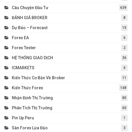
Câu Chuyện Đầu Tư
639
ĐÁNH GIÁ BROKER
8
Dự Báo – Forecast
15
Forex EA
6
Forex Tester
2
HỆ THỐNG GIAO DỊCH
36
ICMARKETS
4
Kiến Thức Cơ Bản Về Broker
11
Kiến Thức Forex
148
Nhận Định Thị Trường
85
Phân Tích Thị Trường
60
Pin Up Peru
1
Sàn Forex Lừa Đảo
3