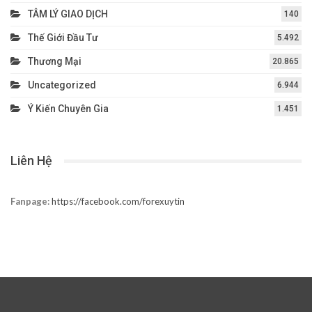
TÂM LÝ GIAO DỊCH
140
Thế Giới Đầu Tư
5.492
Thương Mại
20.865
Uncategorized
6.944
Ý Kiến Chuyên Gia
1.451
Liên Hệ
Fanpage:
https://facebook.com/forexuytin