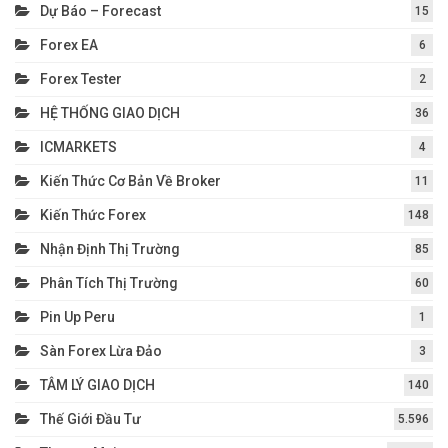
Dự Báo – Forecast
15
Forex EA
6
Forex Tester
2
HỆ THỐNG GIAO DỊCH
36
ICMARKETS
4
Kiến Thức Cơ Bản Về Broker
11
Kiến Thức Forex
148
Nhận Định Thị Trường
85
Phân Tích Thị Trường
60
Pin Up Peru
1
Sàn Forex Lừa Đảo
3
TÂM LÝ GIAO DỊCH
140
Thế Giới Đầu Tư
5.596