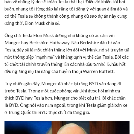
bàn về những lý do sẽ khiến Tesla thất bại. Điều đó khiến tôi hơi
buồn, nhưng tôi từng đáp lại rằng tôi đồng ý với quan điểm đó và
có thể Tesla sẽ không thành công, nhưng dù sao dự án này cũng
đáng thử”, Elon Musk chia sẻ.
Ông chủ Tesla Elon Musk dường như không có ác cảm với
Munger hay Berkshire Hathaway. Nếu Berkshire đầu tư vào
Tesla, đây sẽ là một chiến thắng lớn đối với Musk, nó sẽ truyền tải
một thông điệp “mạnh mẽ” và khẳng định vị thế của Tesla. Bởi các
tổ chức tài chính truyền thống lẫn các nhà đầu tư nhỏ lẻ, hầu hết
đều ngưỡng mộ tài năng của huyền thoại Warren Buffett.
Tuy nhiên gần đây, Munger đã nhắc lại rằng BYD vẫn đang đi
trước Tesla. Trong một cuộc phỏng vấn, khi được hỏi mình ưa
thích BYD hay Tesla hơn, Munger cho biết câu trả lời chắc chắn
là BYD. Ông nói vào năm ngoái, trong khi Tesla giảm giá bán xe
ở Trung Quốc thì BYD thực chất đã tăng giá.