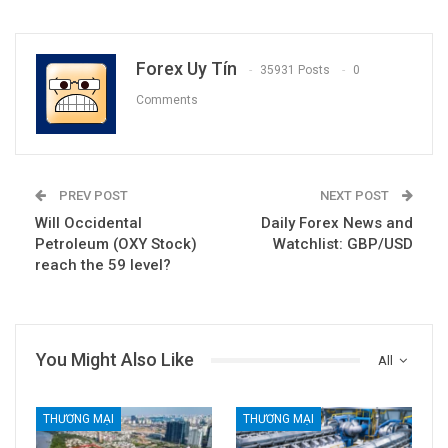
Forex Uy Tín
35931 Posts
0
Comments
PREV POST
NEXT POST
Will Occidental
Daily Forex News and
Petroleum (OXY Stock)
Watchlist: GBP/USD
reach the 59 level?
You Might Also Like
All
THƯƠNG MẠI
THƯƠNG MẠI