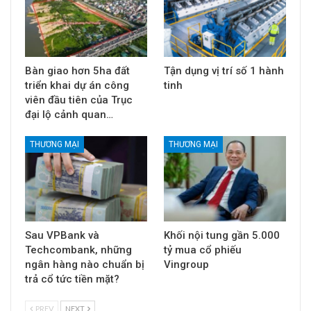
Bàn giao hơn 5ha đất
Tận dụng vị trí số 1 hành
triển khai dự án công
tinh
viên đầu tiên của Trục
đại lộ cảnh quan…
THƯƠNG MẠI
THƯƠNG MẠI
Sau VPBank và
Khối nội tung gần 5.000
Techcombank, những
tỷ mua cổ phiếu
ngân hàng nào chuẩn bị
Vingroup
trả cổ tức tiền mặt?
PREV
NEXT