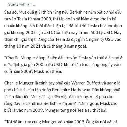
Sau đó, Musk đã giải thích rằng nếu Berkshire nắm bắt cơ hội đầu
tư vào Tesla từ năm 2008, thì tập đoàn đã kiếm được khoản lợi
nhuận khổng lồ ở thời điểm hiện tại. Bởi khi đó Tesla chỉ được định
giá khoảng 200 triệu USD. Còn hiện nay là hơn 600 tỷ USD. Hay
thậm chí, giá thị trường của Tesla đã đạt gần 1 nghìn tỷ USD vào
tháng 10 năm 2021 và cả tháng 3 năm ngoái.
“Charlie Munger đáng lẽ nên đầu tư vào Tesla vào thời điểm nó ở
mức định giá gần 200 triệu USD, khi tôi ăn trưa cùng ông ấy vào
cuối năm 2008”, Musk nói thêm.
Charlie Munger là cánh tay phải của Warren Buffett và đang là
phó chủ tịch của tập đoàn Berkshire Hathaway. Đây không phải
là lần đầu tiên Musk đề cập đến việc đầu tư này. Vị tỷ phú cho
rằng đây là cơ hội mà Berkshire đã bỏ lỡ. Năm ngoái, Musk cho
biết là vào năm 2009, Munger từng nói Tesla sẽ thất bại.
“Tôi đã ăn trưa cùng Munger vào năm 2009. Ông ấy nói với cả